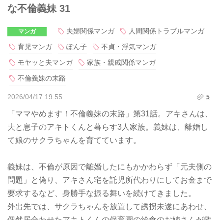
な不倫義妹 31
夫婦関係マンガ
人間関係トラブルマンガ
マンガ
育児マンガ
ぽん子
不貞・浮気マンガ
モヤッと夫マンガ
家族・親戚関係マンガ
不倫義妹の末路
2026/04/17 19:55
5
「ママやめます！不倫義妹の末路」第31話。アキさんは、
夫と息子のアキトくんと暮らす3人家族。義妹は、離婚し
て娘のサクラちゃんを育てています。
義妹は、不倫が原因で離婚したにもかかわらず「元夫側の
問題」と偽り、アキさん宅を託児所代わりにしてお金まで
要求するなど、身勝手な振る舞いを続けてきました。
外出先では、サクラちゃんを放置して誘拐未遂にあわせ、
偶然居合わせたアキトくんの保育園の給食のお姉さんが救