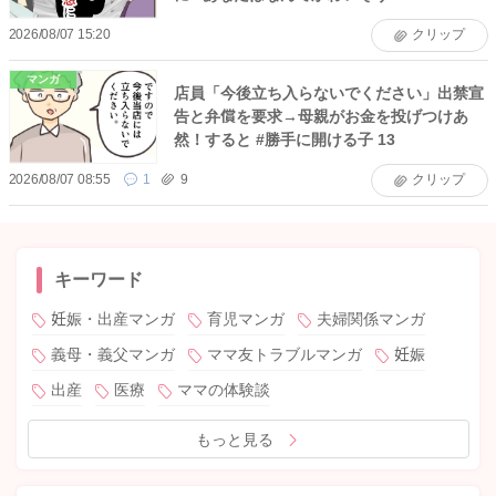
2026/08/07 15:20
クリップ
マンガ
店員「今後立ち入らないでください」出禁宣
告と弁償を要求→母親がお金を投げつけあ
然！すると #勝手に開ける子 13
2026/08/07 08:55
1
9
クリップ
キーワード
妊娠・出産マンガ
育児マンガ
夫婦関係マンガ
義母・義父マンガ
ママ友トラブルマンガ
妊娠
出産
医療
ママの体験談
もっと見る