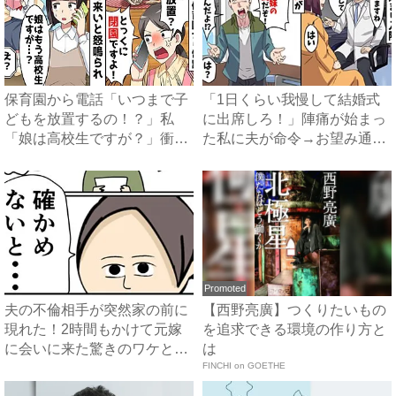
保育園から電話「いつまで子
「1日くらい我慢して結婚式
どもを放置するの！？」私
に出席しろ！」陣痛が始まっ
「娘は高校生ですが？」衝撃
た私に夫が命令→お望み通り
の事...
出...
Promoted
夫の不倫相手が突然家の前に
【西野亮廣】つくりたいもの
現れた！2時間もかけて元嫁
を追求できる環境の作り方と
に会いに来た驚きのワケと
は
は？...
FINCHI on GOETHE