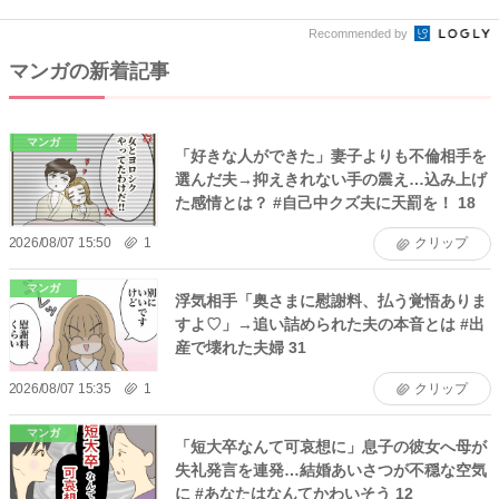
Recommended by
マンガの新着記事
マンガ
「好きな人ができた」妻子よりも不倫相手を
選んだ夫→抑えきれない手の震え…込み上げ
た感情とは？ #自己中クズ夫に天罰を！ 18
2026/08/07 15:50
1
クリップ
マンガ
浮気相手「奥さまに慰謝料、払う覚悟ありま
すよ♡」→追い詰められた夫の本音とは #出
産で壊れた夫婦 31
2026/08/07 15:35
1
クリップ
マンガ
「短大卒なんて可哀想に」息子の彼女へ母が
失礼発言を連発…結婚あいさつが不穏な空気
に #あなたはなんてかわいそう 12