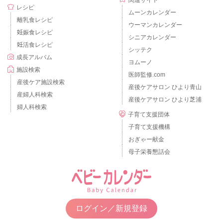
関連サイト
レシピ
ムーンカレンダー
離乳食レシピ
ウーマンカレンダー
妊娠食レシピ
シニアカレンダー
妊活食レシピ
シッテク
成長アルバム
ヨムーノ
施設検索
医師監修.com
産後ケア施設検索
産後ケアサロン ひより青山
産婦人科検索
産後ケアサロン ひより芝浦
婦人科検索
子育て支援団体
子育て支援機構
おぎゃー献金
母子栄養懇話会
ログイン／新規登録