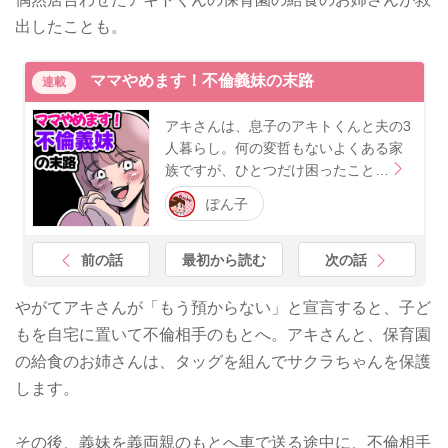
出したことも。
ママやめます！不倫義妹の末路
連載
アキさんは、息子のアキトくんと夫の3
人暮らし。何の変哲もないよくある家
族ですが、ひとつだけ困ったこと…
ぽん子
前の話
最初から読む
次の話
やがてアキさんが「もう預からない」と宣言すると、子ど
もを自宅に置いて不倫相手のもとへ。アキさんと、保育園
の給食のお姉さんは、タッグを組んでサクラちゃんを保護
します。
その後、義妹を義両親のもとへ車で送る途中に、不倫相手