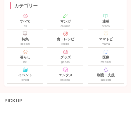
カテゴリー
すべて
マンガ
連載
all
column
series
特集
食・レシピ
ママトピ
special
recipe
mama
暮らし
グッズ
医療
life
goods
medical
イベント
エンタメ
制度・支援
event
entame
support
PICKUP