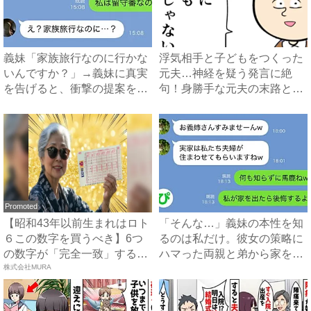
義妹「家族旅行なのに行かな
浮気相手と子どもをつくった
いんですか？」→義妹に真実
元夫…神経を疑う発言に絶
を告げると、衝撃の提案をさ
句！身勝手な元夫の末路と
れ...
は？ ...
Promoted
【昭和43年以前生まれはロト
「そんな…」義妹の本性を知
６この数字を買うべき】6つ
るのは私だけ。彼女の策略に
の数字が「完全一致」する
ハマった両親と弟から家を追
方...
株式会社MURA
い...