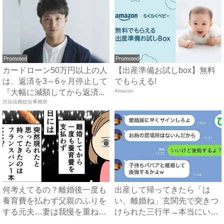
Promoted
Promoted
カードローン50万円以上の人
【出産準備お試しbox】無料
は、返済を3～6ヶ月停止して
でもらえる!
『大幅に減額してから返済...
Amazon
渋谷法務総合事務所
何考えてるの？離婚後一度も
出産して帰ってきたら「は
養育費を払わず父親のふりを
い、離婚ね」玄関先で突きつ
する元夫…妻は我慢を重ねて
けられた三行半→本当にいい
...
の？...