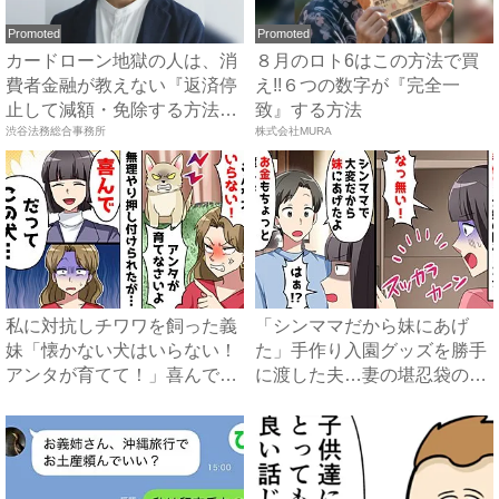
Promoted
Promoted
カードローン地獄の人は、消
８月のロト6はこの方法で買
費者金融が教えない『返済停
え!!６つの数字が『完全一
止して減額・免除する方法』
致』する方法
で...
渋谷法務総合事務所
株式会社MURA
私に対抗しチワワを飼った義
「シンママだから妹にあげ
妹「懐かない犬はいらない！
た」手作り入園グッズを勝手
アンタが育てて！」喜んで引
に渡した夫…妻の堪忍袋の緒
き...
が切...