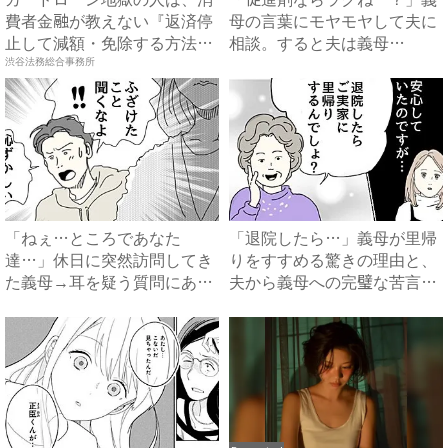
費者金融が教えない『返済停
母の言葉にモヤモヤして夫に
止して減額・免除する方法』
相談。すると夫は義母
で...
に…！？...
渋谷法務総合事務所
「ねぇ…ところであなた
「退院したら…」義母が里帰
達…」休日に突然訪問してき
りをすすめる驚きの理由と、
た義母→耳を疑う質問にあ
夫から義母への完璧な苦言
然…！ ...
#...