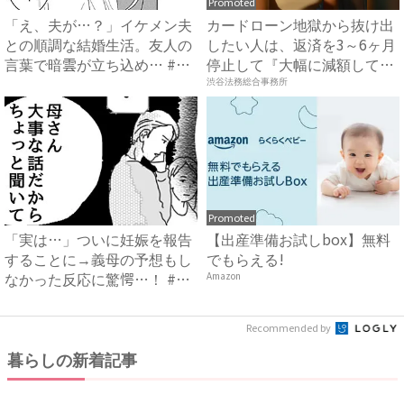
Promoted
「え、夫が…？」イケメン夫
カードローン地獄から抜け出
との順調な結婚生活。友人の
したい人は、返済を3～6ヶ月
言葉で暗雲が立ち込め… #
停止して『大幅に減額して
サ...
か...
渋谷法務総合事務所
Promoted
「実は…」ついに妊娠を報告
【出産準備お試しbox】無料
することに→義母の予想もし
でもらえる!
なかった反応に驚愕…！ #
Amazon
早...
Recommended by
暮らしの新着記事