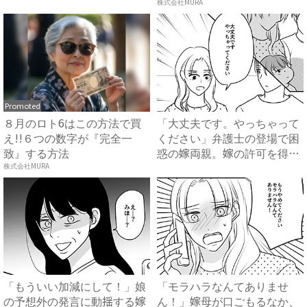
話を...
方...
株式会社MURA
Promoted
８月のロト6はこの方法で買
「大丈夫です。やっちゃって
え!!６つの数字が『完全一
ください」弁護士の登場で困
致』する方法
惑の嫁両親。嫁の許可を得た
母...
株式会社MURA
「もういい加減にして！」娘
「モラハラなんてありませ
の予想外の発言に動揺する嫁
ん！」嫁母が口ごもるなか、