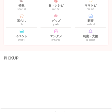
特集
食・レシピ
ママトピ
special
recipe
mama
暮らし
グッズ
医療
life
goods
medical
イベント
エンタメ
制度・支援
event
entame
support
PICKUP