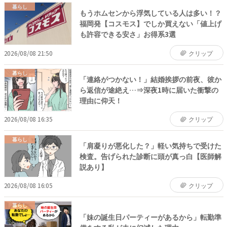
暮らし
もうホムセンから浮気している人は多い！？
福岡発【コスモス】でしか買えない「値上げ
も許容できる安さ」お得系3選
2026/08/08 21:50
クリップ
暮らし
「連絡がつかない！」結婚挨拶の前夜、彼か
ら返信が途絶え…⇒深夜1時に届いた衝撃の
理由に仰天！
2026/08/08 16:35
クリップ
暮らし
「肩凝りが悪化した？」軽い気持ちで受けた
検査。告げられた診断に頭が真っ白【医師解
説あり】
2026/08/08 16:05
クリップ
暮らし
「妹の誕生日パーティーがあるから」転勤準