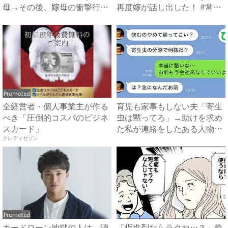
母→その後、嫁母の衝撃行動
再度嫁が話し出した！ #常識
で...
知...
Promoted
全経営者・個人事業主が作る
育児も家事もしない夫「寄生
べき「圧倒的コスパのビジネ
虫は黙ってろ」→助けを求め
スカード」
た私が連絡をしたある人物と
は...
クレディセゾン
Promoted
カードローン地獄の人は、消
「促進剤ならラクね…？」義