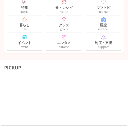
特集
食・レシピ
ママトピ
special
recipe
mama
暮らし
グッズ
医療
life
goods
medical
イベント
エンタメ
制度・支援
event
entame
support
PICKUP