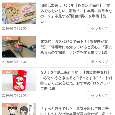
期限は製造より5.5年【超ロング保存】「常
暮らし
温でもおいしい」家族「これ本当に非常食な
の…？」不足する"野菜摂取" を準備【防
災】
2026/08/07 19:50
クリップ
暮らし
電気代・ガス代ゼロで光る!?【警視庁が直
伝】「停電時にも知っていると安心」「家に
あるもので簡単」ランプを作る裏ワザ2選
2026/08/07 19:30
クリップ
なんと5年以上保存可能！【防災備蓄食料】
暮らし
いざというときあると"ほっとする"「これは
持っとくと安心だね」おすすめ"ロングライ
フ缶"2選
2026/08/07 18:50
クリップ
暮らし
「ずっと好きでした」勇気を出して彼に告
白！しかしなぜか会話が噛み合わず…返って