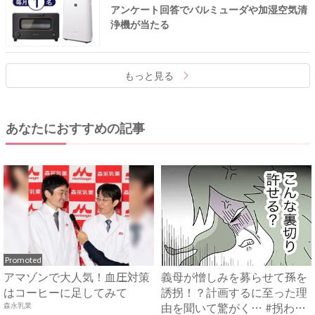
アンケート回答でバルミューダや加湿空気清
浄機が当たる
もっと見る
あなたにおすすめの記事
Promoted
アマゾンで大人気！血圧対策
義母が憎しみを募らせて孫を
はコーヒーに足してみて
誘拐！？計画するに至った理
由を聞いて驚がく… #拐わ
森永乳業