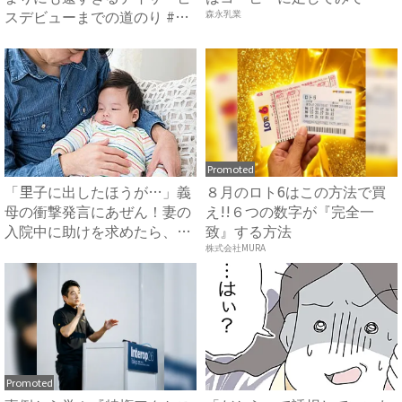
スデビューまでの道のり #
森永乳業
頑...
Promoted
「里子に出したほうが…」義
８月のロト6はこの方法で買
母の衝撃発言にあぜん！妻の
え!!６つの数字が『完全一
入院中に助けを求めたら、冷
致』する方法
酷...
株式会社MURA
Promoted