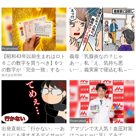
れ...
Promoted
【昭和43年以前生まれはロト
義母「乳腺炎なの？じゃ
６この数字を買うべき】6つ
あ…」私「え、気持ち悪
の数字が「完全一致」する
い…」義実家で寝込む私→思
方...
わずゾワッ...
株式会社MURA
Promoted
出発直前に「行かない」…あ
アマゾンで大人気！血圧対策
まりにも遠すぎるデイサービ
はコーヒーに足してみて