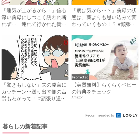
「運気が上がるから！」信心
「病は気から…？」義母の状
深い義母にしつこく誘われ断
態は、薬よりも思い込みで変
れず…→連れて行かれた衝撃
わっていくもの！？ #頑張
の...
り...
Promoted
「驚きもしない」夫の発言に
【実質無料】らくらくベビー
カッチーン…送り出す側の苦
の特典をチェック
労もわかって！ #頑張り過
Amazon
ぎ...
Recommended by
暮らしの新着記事