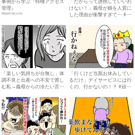
事例から学ぶ『特権アクセス
「だからって誘拐していいわ
管理』
けない！」義母が娘を人質に
した理由が衝撃すぎて… #
KeeperSecurity
拐...
「楽しい気持ちが台無し」体
「行くけど当面お休みしてい
調不良と出産への不安で苦し
るだけ」デイサービスには行
む私→義母からの冷たい言葉
くの、行かないの！？ #頑
に...
張...