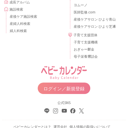
成長アルバム
ヨムーノ
施設検索
医師監修.com
産後ケア施設検索
産後ケアサロン ひより青山
産婦人科検索
産後ケアサロン ひより芝浦
婦人科検索
子育て支援団体
子育て支援機構
おぎゃー献金
母子栄養懇話会
ログイン／新規登録
公式SNS
ベビーカレンダーとは？
運営会社
個人情報の取扱いについて