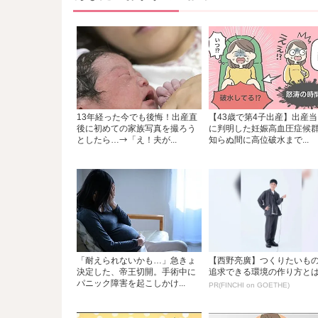
13年経った今でも後悔！出産直
【43歳で第4子出産】出産当
後に初めての家族写真を撮ろう
に判明した妊娠高血圧症候
としたら…→「え！夫が...
知らぬ間に高位破水まで...
「耐えられないかも…」急きょ
【西野亮廣】つくりたいも
決定した、帝王切開。手術中に
追求できる環境の作り方と
パニック障害を起こしかけ...
PR(FINCHI on GOETHE)