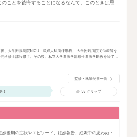
このことを後悔することになるなんて、このときは思
後、大学附属病院NICU・産婦人科病棟勤務。 大学附属病院で助産師を
研究科修士課程修了。その後、私立大学看護学部母性看護学助教を経て、
執筆・監修に携わる。
監修・執筆記事一覧
せ！
58
クリップ
妊娠後期の症状やエピソード、妊娠報告、妊娠中の思わぬト