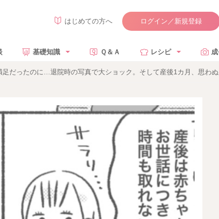
ログイン／新規登録
はじめての方へ
談
基礎知識
Ｑ＆Ａ
レシピ
成
満足だったのに…退院時の写真で大ショック。そして産後1カ月、思わぬ