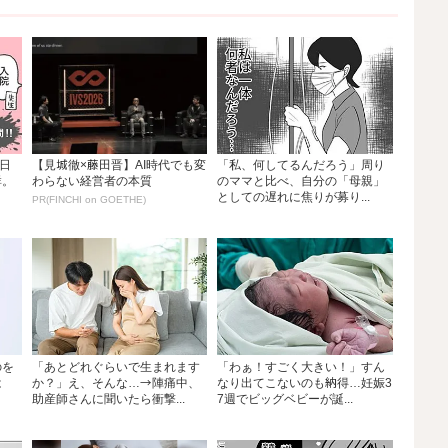
日
【見城徹×藤田晋】AI時代でも変
「私、何してるんだろう」周り
群。
わらない経営者の本質
のママと比べ、自分の「母親」
としての遅れに焦りが募り...
PR(FINCHI on GOETHE)
のを
「あとどれぐらいで生まれます
「わぁ！すごく大きい！」すん
は
か？」え、そんな…→陣痛中、
なり出てこないのも納得…妊娠3
助産師さんに聞いたら衝撃...
7週でビッグベビーが誕...