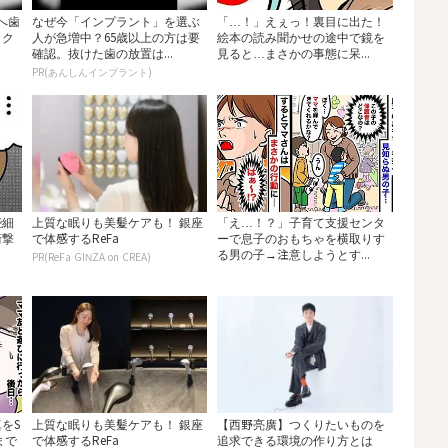
へ歯
なぜ今「インプラント」を選ぶ
「…！」えぇっ！裏目に出た！
ック
人が急増中？65歳以上の方は要
絵本の読み聞かせの途中で鏡を
確認。抜けた歯の放置は...
見ると…まさかの事態に呆...
PR(あんしんインプラント)
些細
上質な眠りも美髪ケアも！ 銀座
「え…！？」子育て支援センタ
衝撃
で体感するReFa
ーで息子のおもちゃを横取りす
る男の子→注意しようとす...
PR(ReFa GINZA on CREA)
をS
上質な眠りも美髪ケアも！ 銀座
【西野亮廣】つくりたいものを
まで
で体感するReFa
追求できる環境の作り方とは