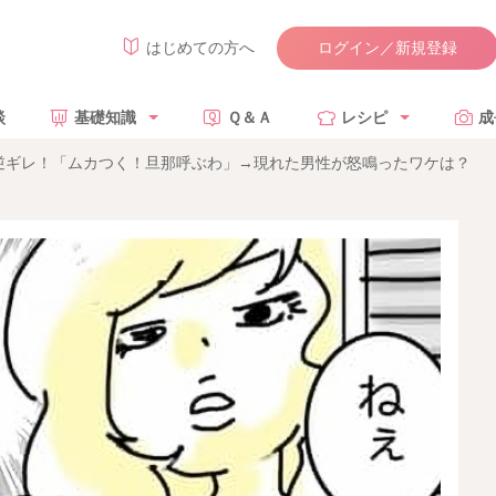
ログイン／新規登録
はじめての方へ
談
基礎知識
Ｑ＆Ａ
レシピ
成
逆ギレ！「ムカつく！旦那呼ぶわ」→現れた男性が怒鳴ったワケは？