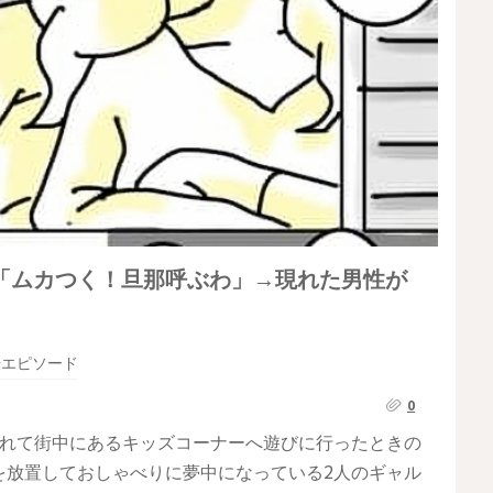
「ムカつく！旦那呼ぶわ」→現れた男性が
場エピソード
0
れて街中にあるキッズコーナーへ遊びに行った​とき​​​の
放置しておしゃべりに夢中になっている​2人のギャル