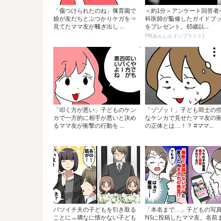
「傷つけられたのね」保育園で
＜約1分＞アンケート回答者
娘が友だちとぶつかりケガを⇒
科医師が監修したガイドブ
見てたママ友が騒ぎ出し ...
をプレゼント。65歳以...
PR(あんしんインプラント)
「叩く方が悪い」子どものケン
「ゾゾッ！」子ども同士の
カで一方的に相手が悪いと決め
なケンカで見せたママ友の
るママ友が衝撃の行動を ...
の正体とは…！？ #ママ...
バツイチ夫の子どもを引き取る
「本名まで…」子どもの写真
ことに→頑なに懐かない子ども
NSに投稿したママ友。名前