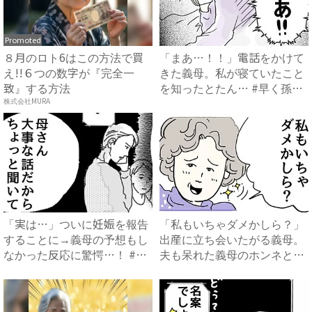
Promoted
８月のロト6はこの方法で買
「まあ…！！」電話をかけて
え!!６つの数字が『完全一
きた義母。私が寝ていたこと
致』する方法
を知ったとたん… #早く孫
が...
株式会社MURA
「実は…」ついに妊娠を報告
「私もいちゃダメかしら？」
することに→義母の予想もし
出産に立ち会いたがる義母。
なかった反応に驚愕…！ #
夫も呆れた義母のホンネと
早...
は…...