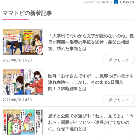
Recommended by
ママトピの新着記事
ママトピ
「大学出てないから文字が読めないのね」義
母が両親へ侮辱の手紙を送付→義父に相談
後、訪れた末路とは
2026/08/06 16:20
クリップ
ママトピ
医師「お子さんですが…」風邪っぽい息子を
連れ病院へ→しかし、そのまま5日間入
院！？診断結果とは
2026/08/06 14:50
クリップ
ママトピ
息子と公園で水遊び中「ねぇ、見てよ」「う
わ〜」周囲がヒソヒソ…迷惑かけてないの
に、なぜ？理由とは