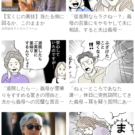
Promoted
【宝くじの裏技】当たる側に
「促進剤ならラクね…？」義
回るか、このままか
母の言葉にモヤモヤして夫に
相談。すると夫は義母
合同会社デジタルファーム
に…！？...
「退院したら…」義母が里帰
「ねぇ…ところであなた
りをすすめる驚きの理由と、
達…」休日に突然訪問してき
夫から義母への完璧な苦言
た義母→耳を疑う質問にあ
#...
然…！ ...