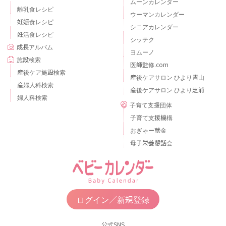
ムーンカレンダー
離乳食レシピ
ウーマンカレンダー
妊娠食レシピ
シニアカレンダー
妊活食レシピ
シッテク
成長アルバム
ヨムーノ
施設検索
医師監修.com
産後ケア施設検索
産後ケアサロン ひより青山
産婦人科検索
産後ケアサロン ひより芝浦
婦人科検索
子育て支援団体
子育て支援機構
おぎゃー献金
母子栄養懇話会
ログイン／新規登録
公式SNS