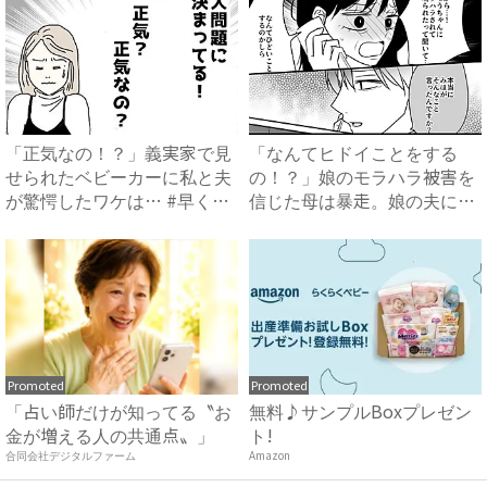
「正気なの！？」義実家で見
「なんてヒドイことをする
せられたベビーカーに私と夫
の！？」娘のモラハラ被害を
が驚愕したワケは… #早く
信じた母は暴走。娘の夫に電
孫...
話を...
Promoted
Promoted
「占い師だけが知ってる〝お
無料♪サンプルBoxプレゼン
金が増える人の共通点〟」
ト!
合同会社デジタルファーム
Amazon