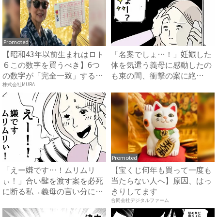
Promoted
【昭和43年以前生まれはロト
「名案でしょ…！」妊娠した
６この数字を買うべき】6つ
体を気遣う義母に感動したの
の数字が「完全一致」する
も束の間、衝撃の案に絶
方...
句…！...
株式会社MURA
Promoted
「えー嫌です…！ムリムリ
【宝くじ何年も買って一度も
ぃ！」合い鍵を渡す案を必死
当たらない人へ】原因、はっ
に断る私→義母の言い分にあ
きりしてます
然…...
合同会社デジタルファーム