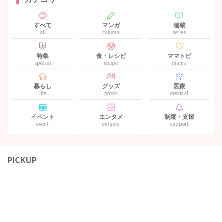
すべて
マンガ
連載
all
column
series
特集
食・レシピ
ママトピ
special
recipe
mama
暮らし
グッズ
医療
life
goods
medical
イベント
エンタメ
制度・支援
event
entame
support
PICKUP