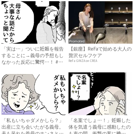
Promoted
「実は…」ついに妊娠を報告
【銀座】ReFaで始める大人の
することに→義母の予想もし
贅沢セルフケア
なかった反応に驚愕…！ #
ReFa GINZA on CREA
早...
「私もいちゃダメかしら？」
「名案でしょ…！」妊娠した
出産に立ち会いたがる義母。
体を気遣う義母に感動したの
夫も呆れた義母のホンネと
も束の間、衝撃の案に絶