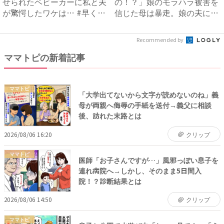
せられたベビーカーに私と夫
の！？」娘のモラハラ被害を
が驚愕したワケは… #早く
信じた母は暴走。娘の夫に電
孫...
話を...
Recommended by
ママトピの新着記事
ママトピ
「大学出てないから文字が読めないのね」義
母が両親へ侮辱の手紙を送付→義父に相談
後、訪れた末路とは
2026/08/06 16:20
クリップ
ママトピ
医師「お子さんですが…」風邪っぽい息子を
連れ病院へ→しかし、そのまま5日間入
院！？診断結果とは
2026/08/06 14:50
クリップ
ママトピ