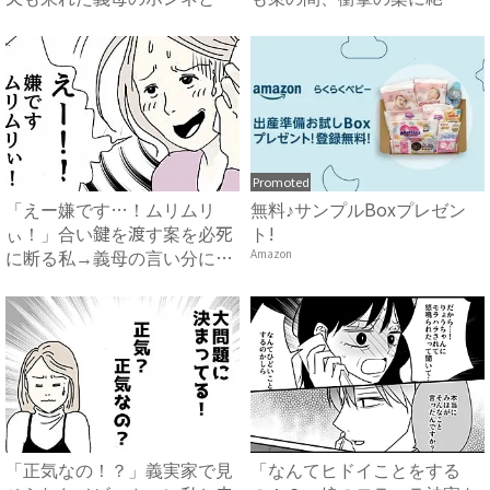
は…...
句…！...
Promoted
「えー嫌です…！ムリムリ
無料♪サンプルBoxプレゼン
ぃ！」合い鍵を渡す案を必死
ト!
に断る私→義母の言い分にあ
Amazon
然…...
「正気なの！？」義実家で見
「なんてヒドイことをする