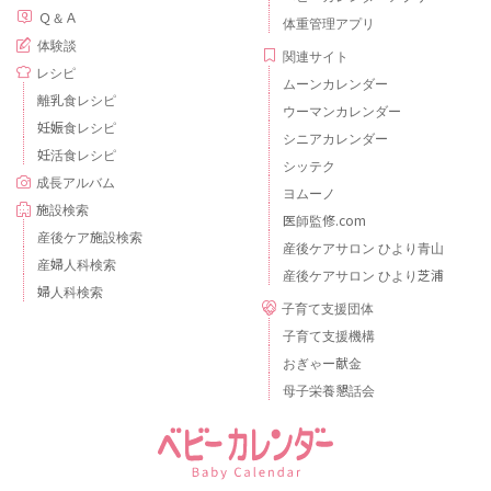
Ｑ＆Ａ
体重管理アプリ
体験談
関連サイト
レシピ
ムーンカレンダー
離乳食レシピ
ウーマンカレンダー
妊娠食レシピ
シニアカレンダー
妊活食レシピ
シッテク
成長アルバム
ヨムーノ
施設検索
医師監修.com
産後ケア施設検索
産後ケアサロン ひより青山
産婦人科検索
産後ケアサロン ひより芝浦
婦人科検索
子育て支援団体
子育て支援機構
おぎゃー献金
母子栄養懇話会