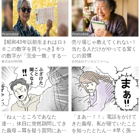
Promoted
Promoted
【昭和43年以前生まれはロト
売り場じゃ教えてくれない！
６この数字を買うべき】6つ
当たる人だけがやってる宝く
の数字が「完全一致」する
じの習慣
方...
株式会社MURA
合同会社デジタルファーム
「ねぇ…ところであなた
「まあ…！！」電話をかけて
達…」休日に突然訪問してき
きた義母。私が寝ていたこと
た義母→耳を疑う質問にあ
を知ったとたん… #早く孫
然…！ ...
が...