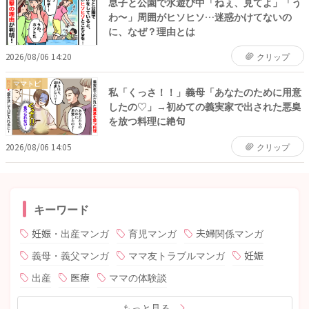
息子と公園で水遊び中「ねぇ、見てよ」「う
わ〜」周囲がヒソヒソ…迷惑かけてないの
に、なぜ？理由とは
2026/08/06 14:20
クリップ
ママトピ
私「くっさ！！」義母「あなたのために用意
したの♡」→初めての義実家で出された悪臭
を放つ料理に絶句
2026/08/06 14:05
クリップ
キーワード
妊娠・出産マンガ
育児マンガ
夫婦関係マンガ
義母・義父マンガ
ママ友トラブルマンガ
妊娠
出産
医療
ママの体験談
もっと見る