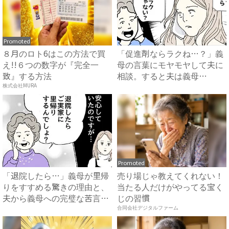
Promoted
８月のロト6はこの方法で買
「促進剤ならラクね…？」義
え!!６つの数字が『完全一
母の言葉にモヤモヤして夫に
致』する方法
相談。すると夫は義母
に…！？...
株式会社MURA
Promoted
「退院したら…」義母が里帰
売り場じゃ教えてくれない！
りをすすめる驚きの理由と、
当たる人だけがやってる宝く
夫から義母への完璧な苦言
じの習慣
#...
合同会社デジタルファーム