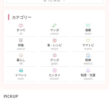
カテゴリー
すべて
マンガ
連載
all
column
series
特集
食・レシピ
ママトピ
special
recipe
mama
暮らし
グッズ
医療
life
goods
medical
イベント
エンタメ
制度・支援
event
entame
support
PICKUP