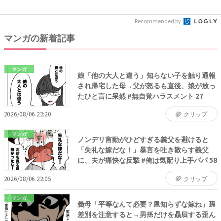
ー...
果...
Recommended by
マンガの新着記事
マンガ
娘「他の大人と違う」知らない子を触り通報
され帰宅した母→父が怒るも直後、娘が放っ
たひと言に呆然 #無自覚ハラスメント 27
2026/08/06 22:20
クリップ
マンガ
ノンデリ言動がひどすぎる義父を避けると
「失礼な嫁だな！」暴言を吐き散らす義父
に、夫が痛快な反撃 #俺は気配り上手パパ 58
2026/08/06 22:05
クリップ
マンガ
義母「平等なんて必要？恩知らずな嫁ね」孫
差別を注意すると→男孫だけを贔屓する歪ん