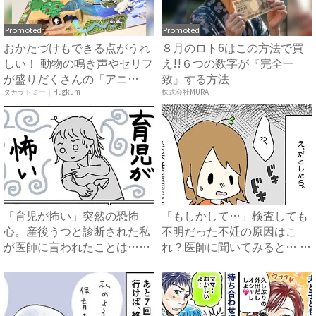
Promoted
Promoted
おかたづけもできる点がうれ
８月のロト6はこの方法で買
しい！ 動物の鳴き声やセリフ
え!!６つの数字が『完全一
が盛りだくさんの「アニ
致』する方法
ア ...
タカラトミー｜Hugkum
株式会社MURA
「育児が怖い」突然の恐怖
「もしかして…」検査しても
心。産後うつと診断された私
不明だった不妊の原因はこ
が医師に言われたことは…｜
れ？医師に聞いてみると… #
ベビ...
原...