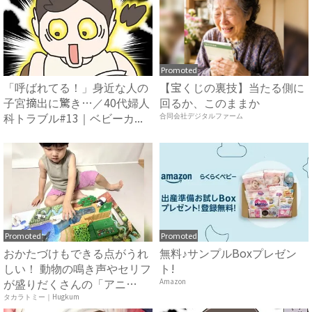
Promoted
「呼ばれてる！」身近な人の
【宝くじの裏技】当たる側に
子宮摘出に驚き…／40代婦人
回るか、このままか
科トラブル#13｜ベビーカ...
合同会社デジタルファーム
Promoted
Promoted
おかたづけもできる点がうれ
無料♪サンプルBoxプレゼン
しい！ 動物の鳴き声やセリフ
ト!
が盛りだくさんの「アニ
Amazon
ア ...
タカラトミー｜Hugkum