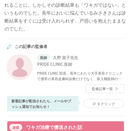
れることに。しかしその診断結果も「ワキガではない」と
いうものでした。長年においに悩んでいるみさきさんは診
断結果をすぐには受け入れられず、戸惑いを抱えたままな
のでした。
この記事の監修者
久野 賀子先生
医師
PRIDE CLINIC 医師
PRIDE CLINIC 院長。長年にわたり大手美容クリニック
で通常の美容皮膚科診療だけでなく、新入職医師の指
導や、VIP対応などをおこなっている。それらの経験を
監修記事一覧
通じ、気軽に先進的な治療を受けていただける、自由
で明るいクリニックを目指している。
新着記事が配信されたら、メールやプ
0
クリップ
ッシュ通知でお知らせ！
ワキガ治療で搬送された話
連載