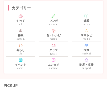
カテゴリー
すべて
マンガ
連載
all
column
series
特集
食・レシピ
ママトピ
special
recipe
mama
暮らし
グッズ
医療
life
goods
medical
イベント
エンタメ
制度・支援
event
entame
support
PICKUP