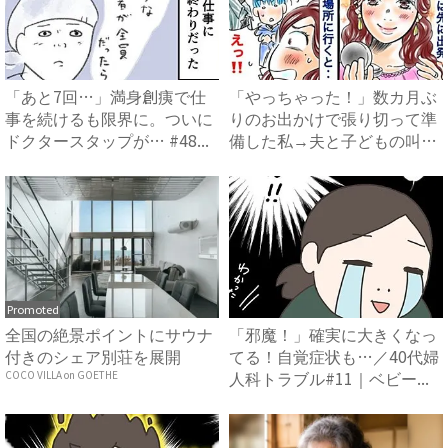
「あと7回…」満身創痍で仕
「やっちゃった！」数カ月ぶ
事を続けるも限界に。ついに
りのお出かけで張り切って準
ドクタースタップが… #48...
備した私→夫と子どもの叫び
で...
Promoted
全国の絶景ポイントにサウナ
「邪魔！」確実に大きくなっ
付きのシェア別荘を展開
てる！自覚症状も…／40代婦
人科トラブル#11｜ベビー...
COCO VILLA on GOETHE