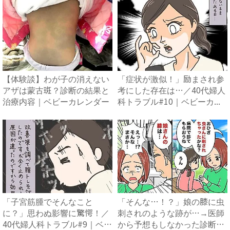
【体験談】わが子の消えない
「症状が激似！」励まされ参
アザは蒙古斑？診断の結果と
考にした存在は…／40代婦人
治療内容｜ベビーカレンダー
科トラブル#10｜ベビーカ...
「子宮筋腫でそんなこと
「そんな…！？」娘の膝に虫
に？」思わぬ影響に驚愕！／
刺されのような跡が…→医師
40代婦人科トラブル#9｜ベビ
から予想もしなかった診断結