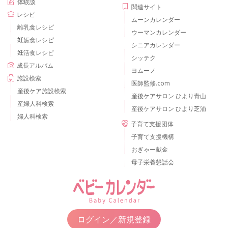
体験談
関連サイト
レシピ
ムーンカレンダー
離乳食レシピ
ウーマンカレンダー
妊娠食レシピ
シニアカレンダー
妊活食レシピ
シッテク
成長アルバム
ヨムーノ
施設検索
医師監修.com
産後ケア施設検索
産後ケアサロン ひより青山
産婦人科検索
産後ケアサロン ひより芝浦
婦人科検索
子育て支援団体
子育て支援機構
おぎゃー献金
母子栄養懇話会
ログイン／新規登録