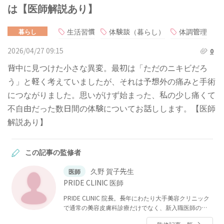
は【医師解説あり】
生活習慣
体験談（暮らし）
体調管理
暮らし
2026/04/27 09:15
0
背中に見つけた小さな異変。最初は「ただのニキビだろ
う」と軽く考えていましたが、それは予想外の痛みと手術
につながりました。思いがけず始まった、私の少し痛くて
不自由だった数日間の体験についてお話しします。【医師
解説あり】
この記事の監修者
久野 賀子先生
医師
PRIDE CLINIC 医師
PRIDE CLINIC 院長。長年にわたり大手美容クリニック
で通常の美容皮膚科診療だけでなく、新入職医師の指
導や、VIP対応などをおこなっている。それらの経験を