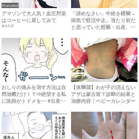
Promoted
アマゾンで大人気！血圧対策
「諦めなさい」中絶を経験→
はコーヒーに足してみて
病気で妊活中止。当たり前だ
と思っていた妊娠・出産、現
森永乳業
実...
おしりの痛みを治す方法は自
【体験談】わが子の消えない
然治癒だけ！？⇒絶望する私
アザは蒙古斑？診断の結果と
に医師がトドメを… #出産
治療内容｜ベビーカレンダー
で...