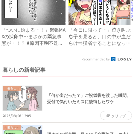
「ついに始まる…！」緊張MA
「今日に限って…」泣き叫ぶ
Xの採卵中…まさかの緊急事
息子を見ると、口の中が血だ
態が…！？ #原因不明不妊...
らけ⇒猛省することになった
ケ...
Recommended by
暮らしの新着記事
暮らし
「何か変だった？」ご祝儀袋を渡した瞬間、
受付で気付いたミスに後悔したワケ
2026/08/06 13:05
クリップ
暮らし