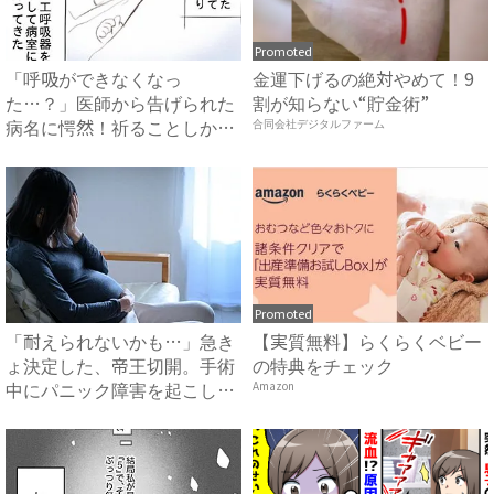
Promoted
「呼吸ができなくなっ
金運下げるの絶対やめて！9
た…？」医師から告げられた
割が知らない“貯金術”
病名に愕然！祈ることしかで
合同会社デジタルファーム
きなくて...
Promoted
「耐えられないかも…」急き
【実質無料】らくらくベビー
ょ決定した、帝王切開。手術
の特典をチェック
中にパニック障害を起こしか
Amazon
け...