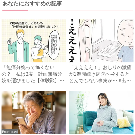
あなたにおすすめの記事
「無痛分娩って怖くない
「ええええ！」おしりの激痛
の？」私は2度、計画無痛分
が1週間続き病院へ⇒すると
娩を選びました【体験談】｜
とんでもない事実が… #出
ベビー...
産...
Promoted