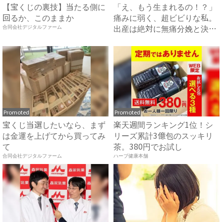
【宝くじの裏技】当たる側に
「え、もう生まれるの！？」
回るか、このままか
痛みに弱く、超ビビりな私。
出産は絶対に無痛分娩と決め
合同会社デジタルファーム
て...
Promoted
Promoted
宝くじ当選したいなら、まず
楽天週間ランキング1位！シ
は金運を上げてから買ってみ
リーズ累計3億包のスッキリ
て
茶。380円でお試し
合同会社デジタルファーム
ハーブ健康本舗