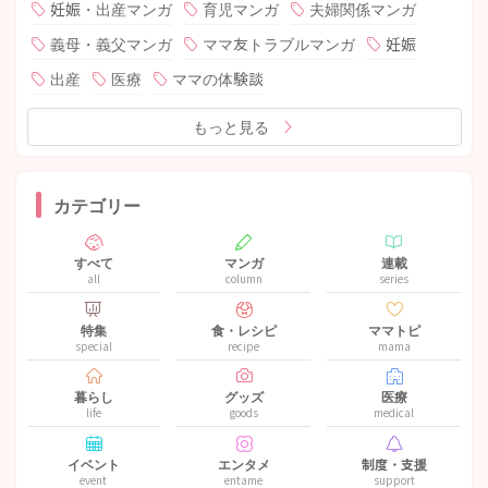
妊娠・出産マンガ
育児マンガ
夫婦関係マンガ
義母・義父マンガ
ママ友トラブルマンガ
妊娠
出産
医療
ママの体験談
もっと見る
カテゴリー
すべて
マンガ
連載
all
column
series
特集
食・レシピ
ママトピ
special
recipe
mama
暮らし
グッズ
医療
life
goods
medical
イベント
エンタメ
制度・支援
event
entame
support