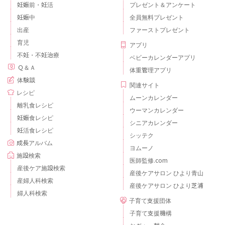
妊娠前・妊活
プレゼント＆アンケート
妊娠中
全員無料プレゼント
出産
ファーストプレゼント
育児
アプリ
不妊・不妊治療
ベビーカレンダーアプリ
Ｑ＆Ａ
体重管理アプリ
体験談
関連サイト
レシピ
ムーンカレンダー
離乳食レシピ
ウーマンカレンダー
妊娠食レシピ
シニアカレンダー
妊活食レシピ
シッテク
成長アルバム
ヨムーノ
施設検索
医師監修.com
産後ケア施設検索
産後ケアサロン ひより青山
産婦人科検索
産後ケアサロン ひより芝浦
婦人科検索
子育て支援団体
子育て支援機構