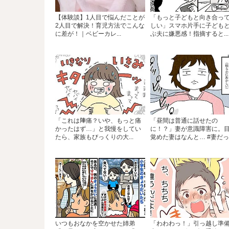
【体験談】1人目で悩んだことが
「もっと子どもと向き合っ
2人目で解決！育児方法でこんな
しい」スマホ片手に子ども
に差が！｜ベビーカレ...
ぶ夫に嫌悪感！指摘すると...
「これは陣痛？いや、もっと痛
「昼間は普通に話せたの
かったはず…」と我慢をしてい
に！？」妻が意識障害に。
たら、家族もびっくりの大...
覚めた妻はなんと… #妻だって
いつもおなかを空かせた姉弟
「わわわっ！」引っ越し準