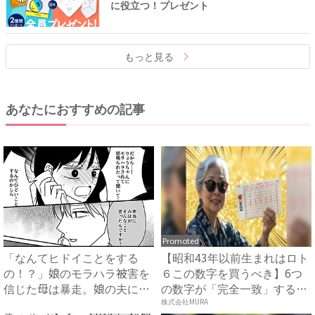
に役立つ！プレゼント
もっと見る
あなたにおすすめの記事
Promoted
「なんてヒドイことをする
【昭和43年以前生まれはロト
の！？」娘のモラハラ被害を
６この数字を買うべき】6つ
信じた母は暴走。娘の夫に電
の数字が「完全一致」する
話を...
方...
株式会社MURA