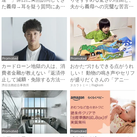
た義母→耳を疑う質問にあ
夫から義母への完璧な苦言
然…！ ...
#...
Promoted
Promoted
カードローン地獄の人は、消
おかたづけもできる点がうれ
費者金融が教えない『返済停
しい！ 動物の鳴き声やセリフ
止して減額・免除する方法』
が盛りだくさんの「アニ
で...
ア ...
渋谷法務総合事務所
タカラトミー｜Hugkum
Promoted
Promoted