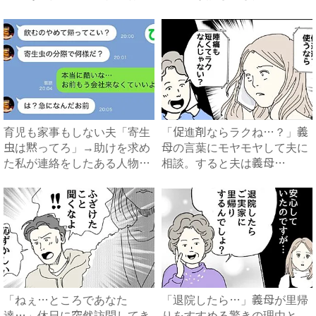
で...
知...
育児も家事もしない夫「寄生
「促進剤ならラクね…？」義
虫は黙ってろ」→助けを求め
母の言葉にモヤモヤして夫に
た私が連絡をしたある人物と
相談。すると夫は義母
は...
に…！？...
「ねぇ…ところであなた
「退院したら…」義母が里帰
達…」休日に突然訪問してき
りをすすめる驚きの理由と、