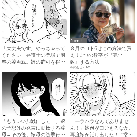
Promoted
「大丈夫です。やっちゃって
８月のロト6はこの方法で買
ください」弁護士の登場で困
え!!６つの数字が『完全一
惑の嫁両親。嫁の許可を得た
致』する方法
母...
株式会社MURA
「もういい加減にして！」娘
「モラハラなんてありませ
の予想外の発言に動揺する嫁
ん！」嫁母が口ごもるなか、
母→その後、嫁母の衝撃行動
再度嫁が話し出した！ #常識