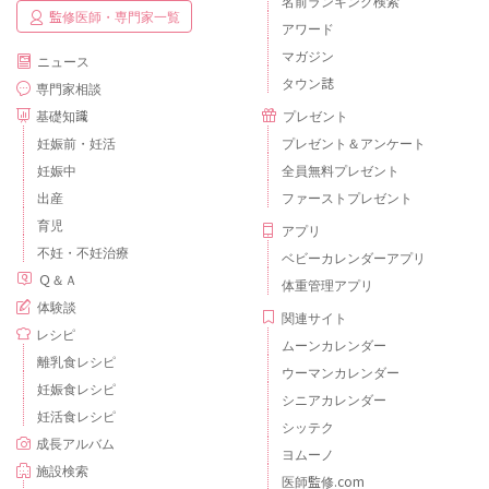
名前ランキング検索
監修医師・専門家一覧
アワード
マガジン
ニュース
タウン誌
専門家相談
基礎知識
プレゼント
妊娠前・妊活
プレゼント＆アンケート
妊娠中
全員無料プレゼント
出産
ファーストプレゼント
育児
アプリ
不妊・不妊治療
ベビーカレンダーアプリ
Ｑ＆Ａ
体重管理アプリ
体験談
関連サイト
レシピ
ムーンカレンダー
離乳食レシピ
ウーマンカレンダー
妊娠食レシピ
シニアカレンダー
妊活食レシピ
シッテク
成長アルバム
ヨムーノ
施設検索
医師監修.com