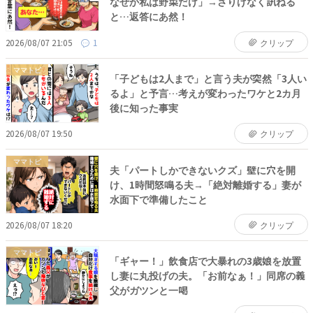
なぜか私は野菜だけ」→さりげなく訊ねる
と…返答にあ然！
2026/08/07 21:05
1
クリップ
ママトピ
「子どもは2人まで」と言う夫が突然「3人い
るよ」と予言…考えが変わったワケと2カ月
後に知った事実
2026/08/07 19:50
クリップ
ママトピ
夫「パートしかできないクズ」壁に穴を開
け、1時間怒鳴る夫→「絶対離婚する」妻が
水面下で準備したこと
2026/08/07 18:20
クリップ
ママトピ
「ギャー！」飲食店で大暴れの3歳娘を放置
し妻に丸投げの夫。「お前なぁ！」同席の義
父がガツンと一喝