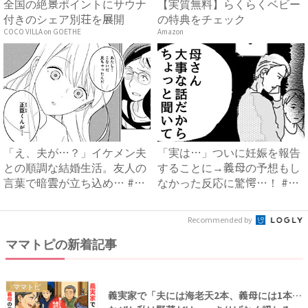
全国の絶景ポイントにサウナ
【実質無料】らくらくベビー
付きのシェア別荘を展開
の特典をチェック
COCO VILLA on GOETHE
Amazon
「え、夫が…？」イケメン夫
「実は…」ついに妊娠を報告
との順調な結婚生活。友人の
することに→義母の予想もし
言葉で暗雲が立ち込め… #
なかった反応に驚愕…！ #
サ...
早...
Recommended by
ママトピの新着記事
ママトピ
義実家で「夫には海老天2本、義母には1本…