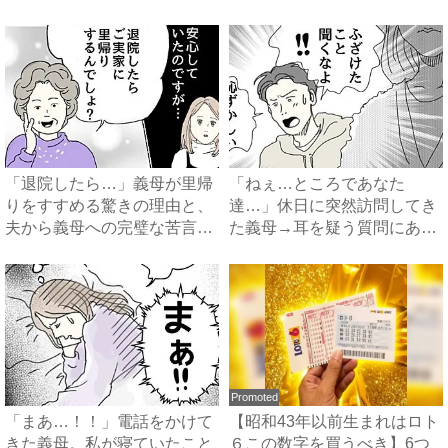
に…！？...
「退院したら…」義母が里帰
「ねぇ…ところであなた
りをすすめる驚きの理由と、
達…」休日に突然訪問してき
夫から義母への完璧な苦言
た義母→耳を疑う質問にあ
#...
然…！ ...
Promoted
「まあ…！！」電話をかけて
【昭和43年以前生まれはロト
きた義母。私が寝ていたこと
６この数字を買うべき】6つ