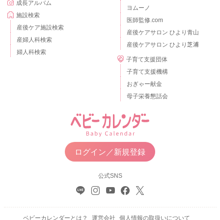
成長アルバム
ヨムーノ
施設検索
医師監修.com
産後ケア施設検索
産後ケアサロン ひより青山
産婦人科検索
産後ケアサロン ひより芝浦
婦人科検索
子育て支援団体
子育て支援機構
おぎゃー献金
母子栄養懇話会
ログイン／新規登録
公式SNS
ベビーカレンダーとは？
運営会社
個人情報の取扱いについて