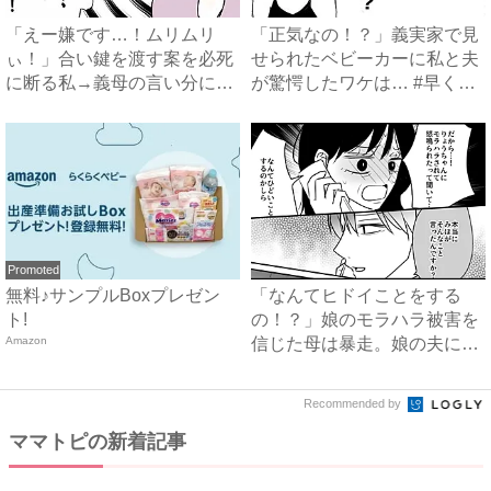
「えー嫌です…！ムリムリ
「正気なの！？」義実家で見
ぃ！」合い鍵を渡す案を必死
せられたベビーカーに私と夫
に断る私→義母の言い分にあ
が驚愕したワケは… #早く
然…...
孫...
Promoted
無料♪サンプルBoxプレゼン
「なんてヒドイことをする
ト!
の！？」娘のモラハラ被害を
Amazon
信じた母は暴走。娘の夫に電
話を...
Recommended by
ママトピの新着記事