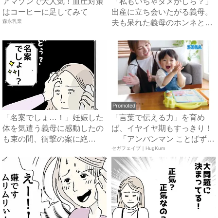
アマゾンで大人気！血圧対策
「私もいちゃダメかしら？」
はコーヒーに足してみて
出産に立ち会いたがる義母。
森永乳業
夫も呆れた義母のホンネと
は…...
Promoted
「名案でしょ…！」妊娠した
「言葉で伝える力」を育め
体を気遣う義母に感動したの
ば、イヤイヤ期もすっきり！
も束の間、衝撃の案に絶
「アンパンマン ことばずか
句…！...
ん...
セガフェイブ｜HugKum