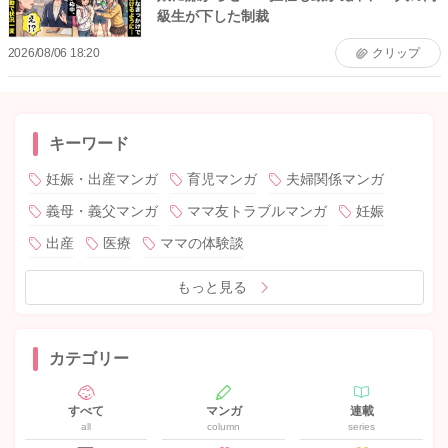
級生が下した制裁
2026/08/06 18:20
クリップ
キーワード
妊娠・出産マンガ
育児マンガ
夫婦関係マンガ
義母・義父マンガ
ママ友トラブルマンガ
妊娠
出産
医療
ママの体験談
もっと見る
カテゴリー
すべて
マンガ
連載
all
column
series