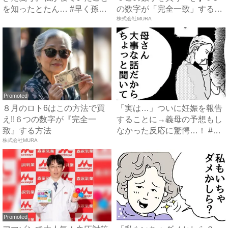
を知ったとたん… #早く孫
の数字が「完全一致」する
が...
方...
株式会社MURA
Promoted
８月のロト6はこの方法で買
「実は…」ついに妊娠を報告
え!!６つの数字が『完全一
することに→義母の予想もし
致』する方法
なかった反応に驚愕…！ #
株式会社MURA
早...
Promoted