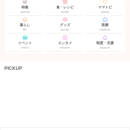
特集
食・レシピ
ママトピ
special
recipe
mama
暮らし
グッズ
医療
life
goods
medical
イベント
エンタメ
制度・支援
event
entame
support
PICKUP