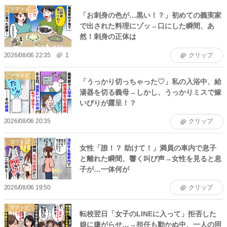
ママトピ
「お刺身の色が…黒い！？」初めての義実家
で出された料理にゾッ→口にした瞬間、あ
然！刺身の正体は
2026/08/06 22:35
1
クリップ
ママトピ
「うっかり切っちゃった♡」私の入浴中、給
湯器を切る義母→しかし、うっかりミスで嫁
いびりが露呈！？
2026/08/06 20:35
クリップ
ママトピ
女性「誰！？ 助けて！」満員の車内で息子
と離れた瞬間、響く叫び声→女性を見ると息
子が…一体何が
2026/08/06 19:50
クリップ
ママトピ
転校翌日「女子のLINEに入って」拒否した
娘に嫌がらせ…→担任も動かぬ中、一人の同