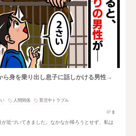
から身を乗り出し息子に話しかける男性→
合い
人間関係
育児中トラブル
0
性が近づいてきました。なかなか帰ろうとせず、私は