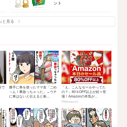
ント
っと見る
座で
勝手に車を使ったママ友「ごめ
「え、こんなセールやってた
～ん！事故っちゃった」→ウチ
の？」80％OFF以上が続々登
に車はないと伝えると衝....
場！Amazonの本気が...
PR(Amazon)