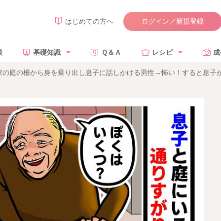
ログイン／新規登録
はじめての方へ
談
基礎知識
Ｑ＆Ａ
レシピ
成
家の庭の柵から身を乗り出し息子に話しかける男性→怖い！すると息子