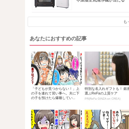
や加湿空気清浄機が当たる
も
あなたにおすすめの記事
「子どもが見つからない！」上
特別な名入れギフトも！ 銀
の子を連れて習い事へ。夫に下
選ぶReFaの上質ケア
の子を預けたら爆睡してい...
PR(ReFa GINZA on CREA)