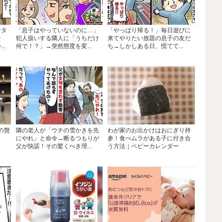
ンタ
「息子はやっていないのに…」
「やっぱり帰る！」毎日遊びに
な
犯人扱いする隣人に「うちだけ
来てやりたい放題の息子の友だ
..
何で！？」→突然態度を変...
ち→しかしある日、慌てて...
の贅
隣の老人が「ウチの雪かきを先
わが家のお出かけはおにぎり持
にやれ」と命令→断るつもりが
参！食べムラがある子に付き合
父が快諾！その驚くべき理...
う方法｜ベビーカレンダー