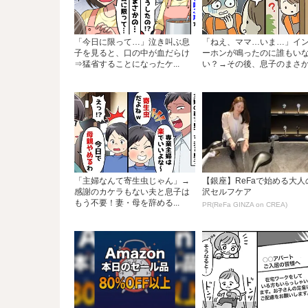
「今日に限って…」泣き叫ぶ息
「ねえ、ママ…いま…」イ
子を見ると、口の中が血だらけ
ーホンが鳴ったのに誰もい
⇒猛省することになったケ...
い？→その後、息子のまさか.
「主婦なんて寄生虫じゃん」→
【銀座】ReFaで始める大人
感謝のカケラもない夫と息子は
沢セルフケア
もう不要！妻・母を辞める...
PR(ReFa GINZA on CREA)