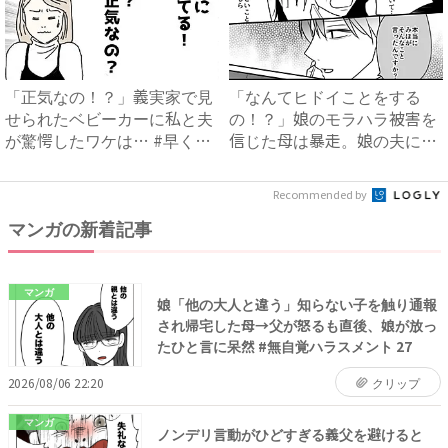
「正気なの！？」義実家で見
「なんてヒドイことをする
せられたベビーカーに私と夫
の！？」娘のモラハラ被害を
が驚愕したワケは… #早く
信じた母は暴走。娘の夫に電
孫...
話を...
Recommended by
マンガの新着記事
マンガ
娘「他の大人と違う」知らない子を触り通報
され帰宅した母→父が怒るも直後、娘が放っ
たひと言に呆然 #無自覚ハラスメント 27
2026/08/06 22:20
クリップ
マンガ
ノンデリ言動がひどすぎる義父を避けると