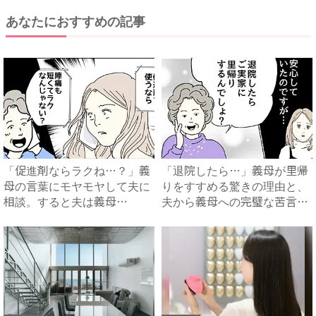
あなたにおすすめの記事
「促進剤ならラクね…？」義
「退院したら…」義母が里帰
母の言葉にモヤモヤして夫に
りをすすめる驚きの理由と、
相談。すると夫は義母
夫から義母への完璧な苦言
に…！？...
#...