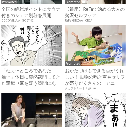
Promoted
Promoted
全国の絶景ポイントにサウナ
【銀座】ReFaで始める大人の
付きのシェア別荘を展開
贅沢セルフケア
COCO VILLA on GOETHE
ReFa GINZA on CREA
Promoted
「ねぇ…ところであなた
おかたづけもできる点がうれ
達…」休日に突然訪問してき
しい！ 動物の鳴き声やセリフ
た義母→耳を疑う質問にあ
が盛りだくさんの「アニ
然…！ ...
ア ...
タカラトミー｜Hugkum