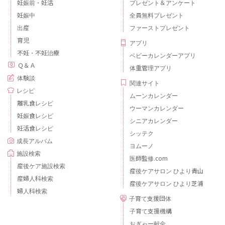
妊娠前・妊活
プレゼント＆アンケート
妊娠中
全員無料プレゼント
出産
ファーストプレゼント
育児
アプリ
不妊・不妊治療
ベビーカレンダーアプリ
Ｑ＆Ａ
体重管理アプリ
体験談
関連サイト
レシピ
ムーンカレンダー
離乳食レシピ
ウーマンカレンダー
妊娠食レシピ
シニアカレンダー
妊活食レシピ
シッテク
成長アルバム
ヨムーノ
施設検索
医師監修.com
産後ケア施設検索
産後ケアサロン ひより青山
産婦人科検索
産後ケアサロン ひより芝浦
婦人科検索
子育て支援団体
子育て支援機構
おぎゃー献金