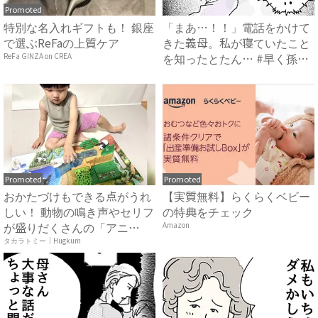
Promoted
特別な名入れギフトも！ 銀座
「まあ…！！」電話をかけて
で選ぶReFaの上質ケア
きた義母。私が寝ていたこと
を知ったとたん… #早く孫
ReFa GINZA on CREA
が...
Promoted
Promoted
おかたづけもできる点がうれ
【実質無料】らくらくベビー
しい！ 動物の鳴き声やセリフ
の特典をチェック
が盛りだくさんの「アニ
Amazon
ア ...
タカラトミー｜Hugkum