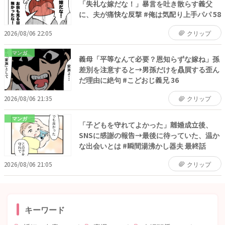
「失礼な嫁だな！」暴言を吐き散らす義父
に、夫が痛快な反撃 #俺は気配り上手パパ 58
2026/08/06 22:05
クリップ
マンガ
義母「平等なんて必要？恩知らずな嫁ね」孫
差別を注意すると→男孫だけを贔屓する歪ん
だ理由に絶句 #こどおじ義兄 36
2026/08/06 21:35
クリップ
マンガ
「子どもを守れてよかった」離婚成立後、
SNSに感謝の報告→最後に待っていた、温か
な出会いとは #瞬間湯沸かし器夫 最終話
2026/08/06 21:05
クリップ
キーワード