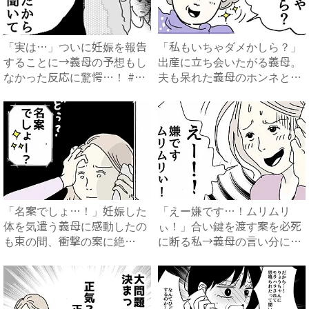
「実は…」ついに妊娠を報告
「私もいちゃダメかしら？」
することに→義母の予想もし
出産に立ち会いたがる義母。
なかった反応に驚愕…！ #
夫も呆れた義母のホンネと
早...
は…...
「名案でしょ…！」妊娠した
「えー嫌です…！ムリムリ
体を気遣う義母に感動したの
ぃ！」合い鍵を渡す案を必死
も束の間、衝撃の案に絶
に断る私→義母の言い分にあ
句…！...
然…...