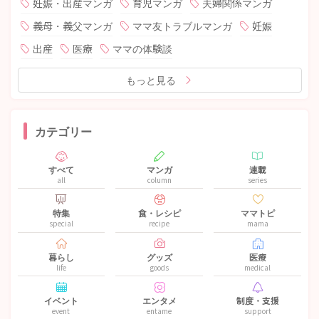
妊娠・出産マンガ
育児マンガ
夫婦関係マンガ
義母・義父マンガ
ママ友トラブルマンガ
妊娠
出産
医療
ママの体験談
もっと見る
カテゴリー
すべて
マンガ
連載
all
column
series
特集
食・レシピ
ママトピ
special
recipe
mama
暮らし
グッズ
医療
life
goods
medical
イベント
エンタメ
制度・支援
event
entame
support