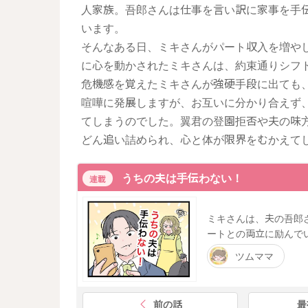
人家族。吾郎さんは仕事を言い訳に家事を手
います。
そんなある日、ミキさんがパート収入を増や
に心を動かされたミキさんは、約束通りシフ
危機感を覚えたミキさんが強硬手段に出ても
喧嘩に発展しますが、お互いに分かり合えず
てしまうのでした。翼君の登園拒否や夫の味
どん追い詰められ、心と体が限界をむかえて
うちの夫は手伝わない！
連載
ミキさんは、夫の吾郎
ートとの両立に励んで
ツムママ
前の話
最