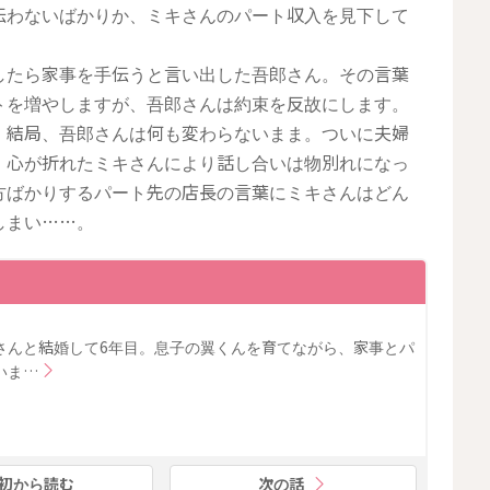
伝わないばかりか、ミキさんのパート収入を見下して
したら家事を手伝うと言い出した吾郎さん。その言葉
トを増やしますが、吾郎さんは約束を反故にします。
、結局、吾郎さんは何も変わらないまま。ついに夫婦
、心が折れたミキさんにより話し合いは物別れになっ
方ばかりするパート先の店長の言葉にミキさんはどん
しまい……。
さんと結婚して6年目。息子の翼くんを育てながら、家事とパ
いま…
初から読む
次の話