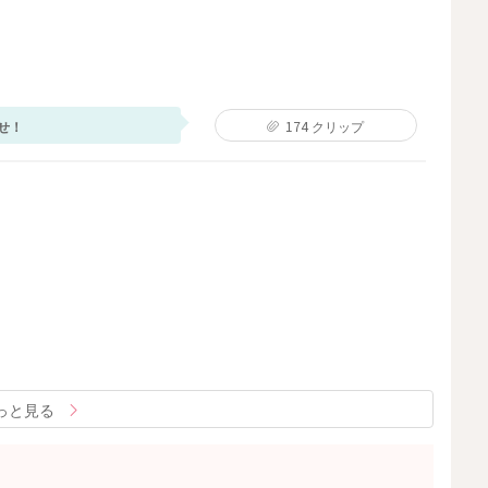
せ！
174
クリップ
っと見る