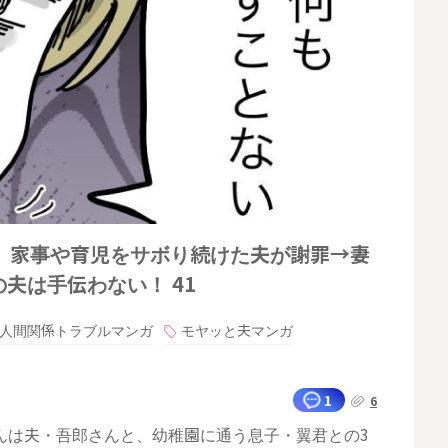
」家事や育児をサボり続けた夫が謝罪→妻
夫は手伝わない！ 41
人間関係トラブルマンガ
モヤッと夫マンガ
1
6
んは夫・吾郎さんと、幼稚園に通う息子・翼君との3