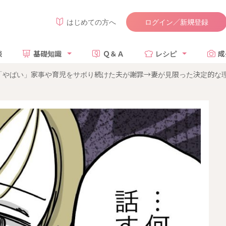
ログイン／新規登録
はじめての方へ
談
基礎知識
Ｑ＆Ａ
レシピ
成
やばい」家事や育児をサボり続けた夫が謝罪→妻が見限った決定的な理由