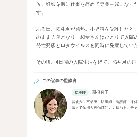
族。妊娠を機に仕事を辞めて専業主婦になっ
す。
ある日、拓斗君が発熱。小児科を受診したと
のまま入院となり、和葉さんはひとりで入院
発性発疹とロタウイルスを同時に発症してい
その後、4日間の入院生活を経て、拓斗君の
この記事の監修者
関根直子
助産師
筑波大学卒業後、助産師・看護師・保
護まで産婦人科領域に広く携わる。チ
院、母子専門訪問看護ステーションに
は、妊娠中や子育て期に寄り添い、分
育てに奮闘中。