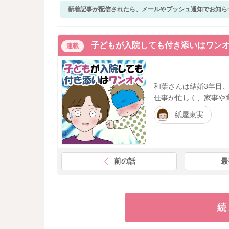
新着記事が配信されたら、メールやプッシュ通知でお知ら
子どもが入院しても付き添いはワン
連載
和葉さんは結婚3年目
仕事が忙しく、家事や
紙屋束実
前の話
最
続