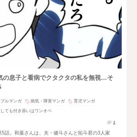
気の息子と看病でクタクタの私を無視…そ
5
ラブルマンガ
病気・障害マンガ
育児マンガ
院しても付き添いはワンオペ
2
5話。和葉さんは、夫・健斗さんと拓斗君の3人家