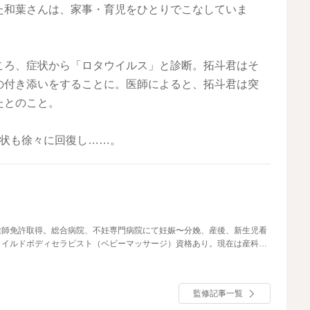
た和葉さんは、家事・育児をひとりでこなしていま
ころ、症状から「ロタウイルス」と診断。拓斗君はそ
の付き添いをすることに。医師によると、拓斗君は突
たとのこと。
症状も徐々に回復し……。
健師免許取得。総合病院、不妊専門病院にて妊娠〜分娩、産後、新生児看
ャイルドボディセラピスト（ベビーマッサージ）資格あり。現在は産科医
て、入院中だけでなく産後ケアや育児支援に従事。ベビーカレンダーで
かりやすくためになる記事作りを心がけている。自身も姉妹の母として子
監修記事一覧