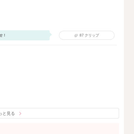
せ！
87
クリップ
っと見る