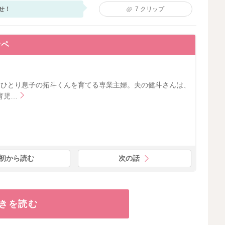
せ！
7
クリップ
オペ
、ひとり息子の拓斗くんを育てる専業主婦。夫の健斗さんは、
育児…
初から読む
次の話
きを読む