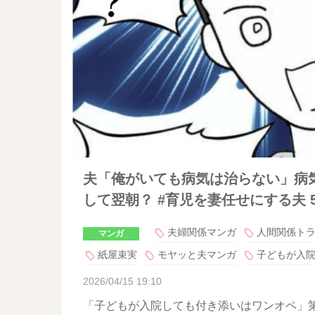
夫「俺がいても病気は治らない」病
して翌朝？ #育児を妻任せにする夫 
夫婦関係マンガ
人間関係ト
マンガ
紙屋束実
モヤッと夫マンガ
子どもが入
2026/04/15 19:10
「子どもが入院しても付き添いはワンオペ」第