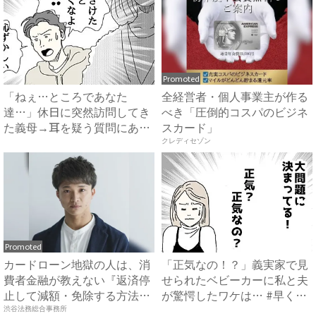
Promoted
「ねぇ…ところであなた
全経営者・個人事業主が作る
達…」休日に突然訪問してき
べき「圧倒的コスパのビジネ
た義母→耳を疑う質問にあ
スカード」
然…！ ...
クレディセゾン
Promoted
カードローン地獄の人は、消
「正気なの！？」義実家で見
費者金融が教えない『返済停
せられたベビーカーに私と夫
止して減額・免除する方法』
が驚愕したワケは… #早く
で...
孫...
渋谷法務総合事務所