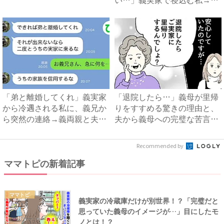
わずゾワッ...
「弟と離婚してくれ」義実家
「退院したら…」義母が里帰
から冷遇される私に、義兄か
りをすすめる驚きの理由と、
ら突然の連絡→義両親と夫が
夫から義母への完璧な苦言
企...
#...
Recommended by
ママトピの新着記事
ママトピ
義実家の冷蔵庫だけが別世界！？「完璧だと
思っていた義母のイメージが…」目にしたモ
ノとは！？