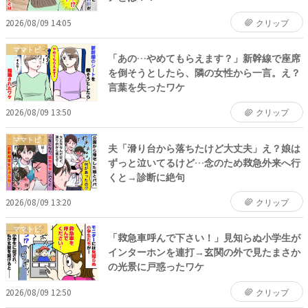
2026/08/09 14:05
クリップ
ママトピ
「あの…やめてもらえます？」新幹線で座席
を倒そうとしたら、隣の女性から一言。え？
言葉を失ったワケ
2026/08/09 13:50
クリップ
ママトピ
夫「滑り台から落ちたけど大丈夫」え？娘は
ずっと泣いてるけど…念のため救急外来へ行
くと→診断に絶句
2026/08/09 13:20
クリップ
ママトピ
「救急車呼んで下さい！」見知らぬ小学生が
インターホンを連打→玄関の外で見たまさか
の光景に戸惑ったワケ
2026/08/09 12:50
クリップ