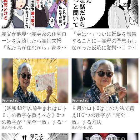
義父が他界…義実家の住宅ロ
「実は…」ついに妊娠を報告
ーンを完済したら義姉夫婦
することに→義母の予想もし
「私たちが住むから」家を乗
なかった反応に驚愕…！ #
っ取...
早...
Promoted
Promoted
【昭和43年以前生まれはロト
８月のロト6はこの方法で買
６この数字を買うべき】6つ
え!!６つの数字が『完全一
の数字が「完全一致」する
致』する方法
方...
株式会社MURA
株式会社MURA