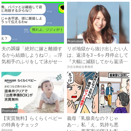
Promoted
夫の誤爆「絶対に嫁と離婚す
リボ地獄から抜け出したい人
るから結婚しようね♡」→浮
は、返済を3～6ヶ月停止して
気相手のふりをして泳がせて
『大幅に減額してから返済
み...
す...
渋谷法務総合事務所
Promoted
【実質無料】らくらくベビー
義母「乳腺炎なの？じゃ
の特典をチェック
あ…」私「え、気持ち悪
い…」義実家で寝込む私→思
Amazon