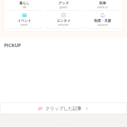
暮らし
グッズ
医療
life
goods
medical
イベント
エンタメ
制度・支援
event
entame
support
PICKUP
クリップした記事