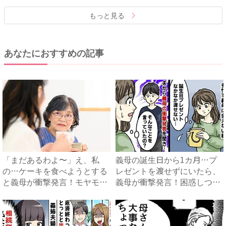
もっと見る
あなたにおすすめの記事
「まだあるわよ〜」え、私
義母の誕生日から1カ月…プ
の…ケーキを食べようとする
レゼントを渡せずにいたら、
と義母が衝撃発言！モヤモヤ
義母が衝撃発言！困惑しつつ
する...
夫...