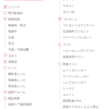
マガジン
ニュース
タウン誌
専門家相談
基礎知識
プレゼント
妊娠前・妊活
プレゼント＆アンケート
妊娠中
全員無料プレゼント
出産
ファーストプレゼント
育児
アプリ
不妊・不妊治療
ベビーカレンダーアプリ
Ｑ＆Ａ
体重管理アプリ
体験談
関連サイト
レシピ
ムーンカレンダー
離乳食レシピ
ウーマンカレンダー
妊娠食レシピ
シニアカレンダー
妊活食レシピ
シッテク
成長アルバム
ヨムーノ
施設検索
医師監修.com
産後ケア施設検索
産後ケアサロン ひより青山