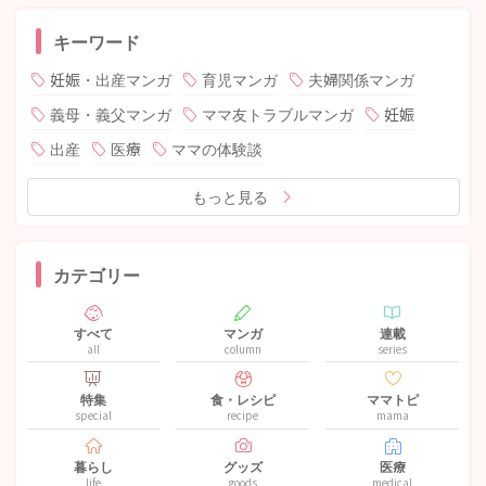
キーワード
妊娠・出産マンガ
育児マンガ
夫婦関係マンガ
義母・義父マンガ
ママ友トラブルマンガ
妊娠
出産
医療
ママの体験談
もっと見る
カテゴリー
すべて
マンガ
連載
all
column
series
特集
食・レシピ
ママトピ
special
recipe
mama
暮らし
グッズ
医療
life
goods
medical