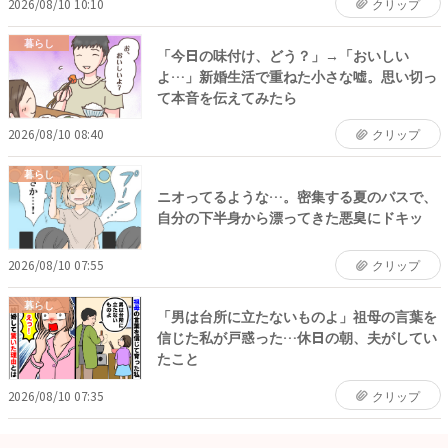
2026/08/10 10:10
クリップ
暮らし
「今日の味付け、どう？」→「おいしい
よ…」新婚生活で重ねた小さな嘘。思い切っ
て本音を伝えてみたら
2026/08/10 08:40
クリップ
暮らし
ニオってるような…。密集する夏のバスで、
自分の下半身から漂ってきた悪臭にドキッ
2026/08/10 07:55
クリップ
暮らし
「男は台所に立たないものよ」祖母の言葉を
信じた私が戸惑った…休日の朝、夫がしてい
たこと
2026/08/10 07:35
クリップ