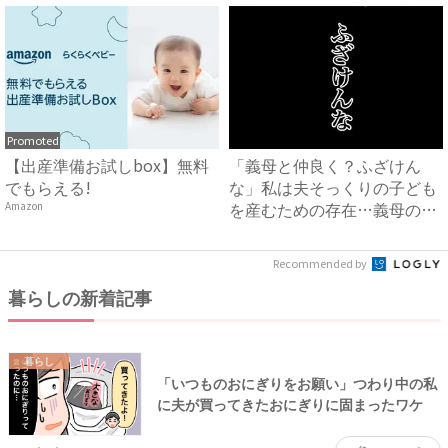
Promoted
【出産準備お試しbox】無料
「義母と仲良く？ふざけん
でもらえる!
な」私は夫そっくりの子ども
を産むための存在…義母の企
Amazon
みを...
Recommended by
暮らしの新着記事
暮らし
「いつものおにぎりをお願い」つわり中の私
に夫が買ってきたおにぎりに固まったワケ