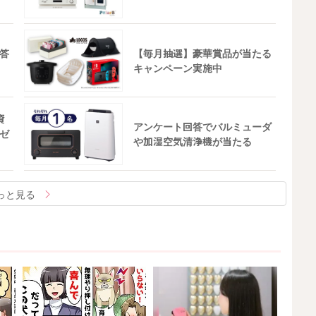
答
【毎月抽選】豪華賞品が当たる
キャンペーン実施中
資
アンケート回答でバルミューダ
ゼ
や加湿空気清浄機が当たる
っと見る