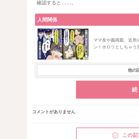
確認すると……。
人間関係
ママ友や義両親、近所
ン！ホロリとしちゃう
他の
続
コメントがありません
この記