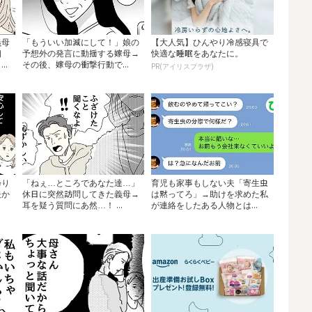
義母
「もういい加減にして！」娘の
【大人気】ひんやり冷感寝具で
相
予想外の発言に動揺する嫁母→
快適な睡眠をあなたに。
..
その後、嫁母の衝撃行動で...
PR(アイリスプラザ)
帰り
「ねぇ…ところであなた達…」
育児も家事もしない夫「寄生虫
夫か
休日に突然訪問してきた義母→
は黙ってろ」→助けを求めた私
耳を疑う質問にあ然…！ ...
が連絡をしたある人物とは...