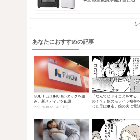
や加湿空気清浄機が当たる
も
あなたにおすすめの記事
GOETHEとFINCHIがタッグを組
「なんてヒドイことをする
み、新メディアを創設
の！？」娘のモラハラ被害
じた母は暴走。娘の夫に電
PR(FINCHI on GOETHE)
を...