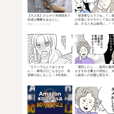
【大人気】ひんやり冷感寝具で
「促進剤ならラクね…？」
快適な睡眠をあなたに。
の言葉にモヤモヤして夫に
談。すると夫は義母に…！？.
PR(アイリスプラザ)
「モラハラなんてありませ
「退院したら…」義母が里
ん！」嫁母が口ごもるなか、再
をすすめる驚きの理由と、
度嫁が話し出した！ #常識知...
ら義母への完璧な苦言 #...