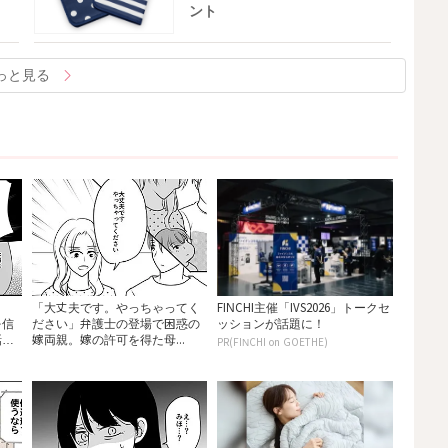
ント
っと見る
「大丈夫です。やっちゃってく
FINCHI主催「IVS2026」トークセ
を信
ださい」弁護士の登場で困惑の
ッションが話題に！
話
嫁両親。嫁の許可を得た母...
PR(FINCHI on GOETHE)