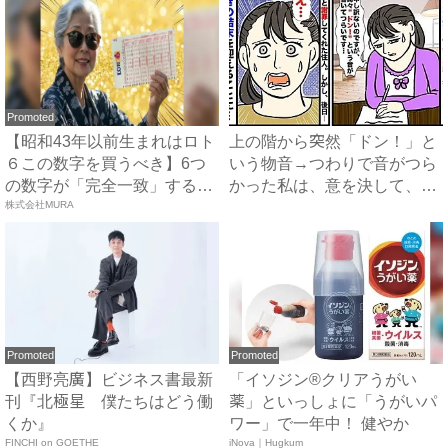
Promoted
【昭和43年以前生まれはロト
上の階から突然「ドン！」と
６この数字を買うべき】6つ
いう物音→つわりで音がつら
の数字が「完全一致」する
かった私は、意を決して、手
方...
株式会社MURA
紙...
Promoted
Promoted
【西野亮廣】ビジネス書最新
「イソジン®クリアうがい
刊『北極星 僕たちはどう働
薬」といっしょに「うがいパ
くか』
ワー」で一年中！ 健やか
FINCHI on GOETHE
iNova｜Hugkum