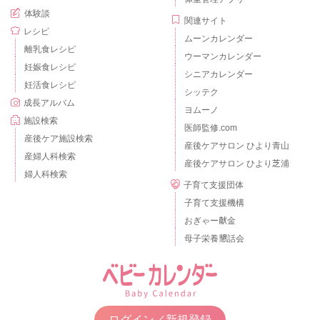
体験談
関連サイト
レシピ
ムーンカレンダー
離乳食レシピ
ウーマンカレンダー
妊娠食レシピ
シニアカレンダー
妊活食レシピ
シッテク
成長アルバム
ヨムーノ
施設検索
医師監修.com
産後ケア施設検索
産後ケアサロン ひより青山
産婦人科検索
産後ケアサロン ひより芝浦
婦人科検索
子育て支援団体
子育て支援機構
おぎゃー献金
母子栄養懇話会
ログイン／新規登録