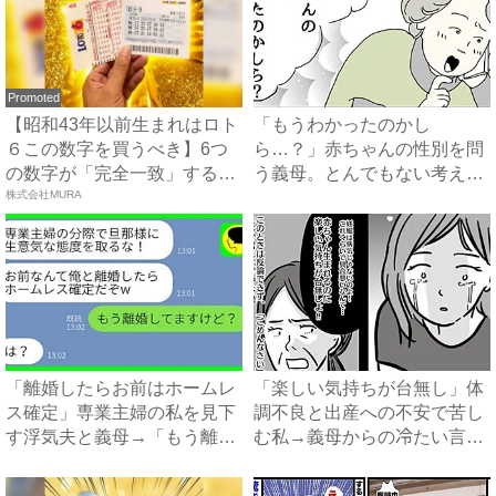
Promoted
【昭和43年以前生まれはロト
「もうわかったのかし
６この数字を買うべき】6つ
ら…？」赤ちゃんの性別を問
の数字が「完全一致」する
う義母。とんでもない考えが
方...
株式会社MURA
明らかに...
「離婚したらお前はホームレ
「楽しい気持ちが台無し」体
ス確定」専業主婦の私を見下
調不良と出産への不安で苦し
す浮気夫と義母→「もう離婚
む私→義母からの冷たい言葉
し...
に...