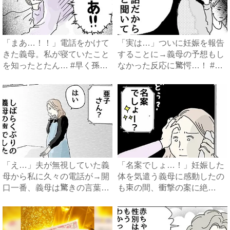
「まあ…！！」電話をかけて
「実は…」ついに妊娠を報告
きた義母。私が寝ていたこと
することに→義母の予想もし
を知ったとたん… #早く孫
なかった反応に驚愕…！ #
が...
早...
「え…」夫が無視していた義
「名案でしょ…！」妊娠した
母から私に久々の電話が→開
体を気遣う義母に感動したの
口一番、義母は驚きの言葉
も束の間、衝撃の案に絶
を…...
句…！...