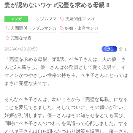
妻が認めないワケ #完璧を求める母親 8
ツムママ
夫婦関係マンガ
マンガ
人間関係トラブルマンガ
妊娠・出産マンガ
完璧な母親
2026/04/23 20:55
1
1
「完璧を求める母親」第8話。ペキ子さんは、夫の優一さ
んと2人暮らし。優一さんは公務員として働く次男で、イ
ケメンかつやさしい性格の持ち主。ペキ子さんにとっては
まさに完璧な夫です。
そんなペキ子さんは、幼いころから「完璧な母親」になる
ことを夢見てきました。そしてついに、その願いが叶い、
妊娠が判明します。優一さんはその知らせをとても喜び、
同時にペキ子さんのつわりを気遣って心配しました。する
とペキ子さんは自ら調べたつわり対策を説明し、優一さん