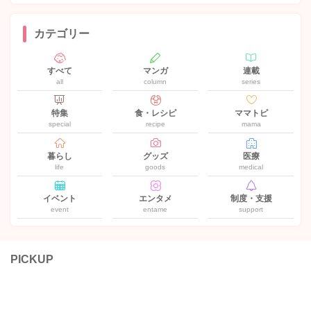
カテゴリー
すべて
マンガ
連載
all
column
series
特集
食・レシピ
ママトピ
special
recipe
mama
暮らし
グッズ
医療
life
goods
medical
イベント
エンタメ
制度・支援
event
entame
support
PICKUP