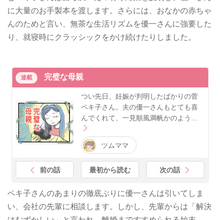
に大量のお手製本を渡します。さらには、おなかの赤ちゃ
んのためと言い、無茶な生活リズムを優一さんに強要した
り、就寝時にクラッシックをかけ続けたりしました。
完璧な母親
連載
つい先日、妊娠が判明したばかりの菅
ペキ子さん。夫の優一さんもとても喜
んでくれて、一見順風満帆かのよう…
ツムママ
前の話
最初から読む
次の話
ペキ子さんのあまりの徹底ぶりに優一さんは引いてしま
い、会社の先輩に相談します。しかし、先輩からは「解決
はむずかしい」と言われ、離婚まですすめられる始末。