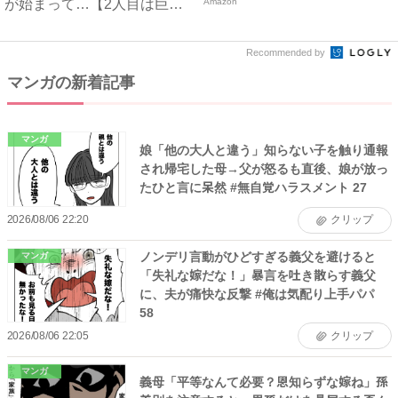
が始まって…【2人目は巨大
Amazon
児...
Recommended by
マンガの新着記事
マンガ
娘「他の大人と違う」知らない子を触り通報
され帰宅した母→父が怒るも直後、娘が放っ
たひと言に呆然 #無自覚ハラスメント 27
2026/08/06 22:20
クリップ
ノンデリ言動がひどすぎる義父を避けると
マンガ
「失礼な嫁だな！」暴言を吐き散らす義父
に、夫が痛快な反撃 #俺は気配り上手パパ
58
2026/08/06 22:05
クリップ
マンガ
義母「平等なんて必要？恩知らずな嫁ね」孫