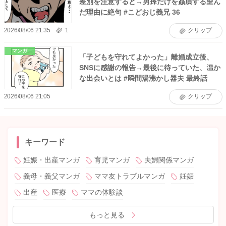
差別を注意すると→男孫だけを贔屓する歪ん
だ理由に絶句 #こどおじ義兄 36
2026/08/06 21:35
1
クリップ
マンガ
「子どもを守れてよかった」離婚成立後、
SNSに感謝の報告→最後に待っていた、温か
な出会いとは #瞬間湯沸かし器夫 最終話
2026/08/06 21:05
クリップ
キーワード
妊娠・出産マンガ
育児マンガ
夫婦関係マンガ
義母・義父マンガ
ママ友トラブルマンガ
妊娠
出産
医療
ママの体験談
もっと見る