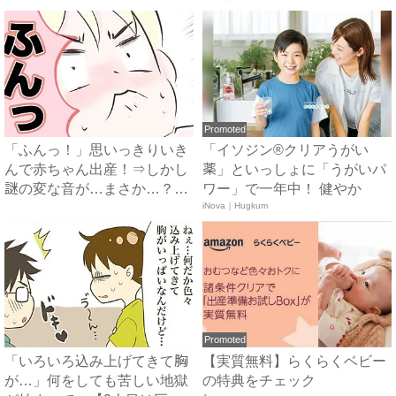
Promoted
「ふんっ！」思いっきりいき
「イソジン®クリアうがい
んで赤ちゃん出産！⇒しかし
薬」といっしょに「うがいパ
謎の変な音が…まさか…？#
ワー」で一年中！ 健やか
出...
iNova｜Hugkum
Promoted
「いろいろ込み上げてきて胸
【実質無料】らくらくベビー
が…」何をしても苦しい地獄
の特典をチェック