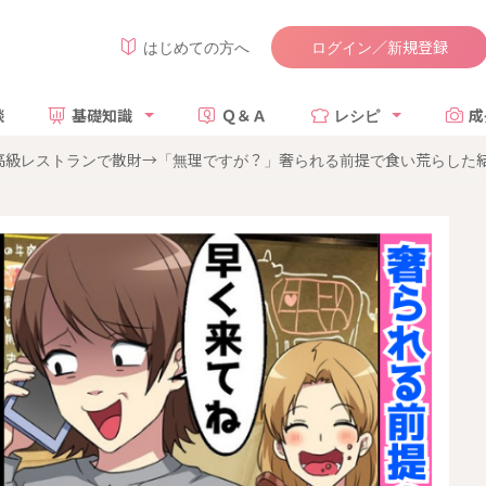
ログイン／新規登録
はじめての方へ
談
基礎知識
Ｑ＆Ａ
レシピ
成
高級レストランで散財→「無理ですが？」奢られる前提で食い荒らした