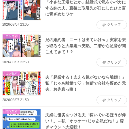
「小さな工場だとか」結婚式で私を小バカに
する妹の夫。直後に取引先が口にしたひと言
に青ざめたワケ
2026/08/07 23:05
クリップ
エンタメ
兄の婚約者「ニートは出ていけｗ」実家を乗
っ取ろうと大暴走⇒突然、二階から足音が聞
こえてきて！？
2026/08/07 22:50
クリップ
エンタメ
夫「起業する！支える気がないなら離婚！」
私「じゃあ離婚で♡」無断で会社を辞めた元
夫、お先真っ暗！
2026/08/07 21:50
クリップ
エンタメ
夫婦に優劣をつける夫「稼いでいるほうが偉
い！」→私「オッケー♪じゃあ私だね！」稼
ぎマウント大逆転！