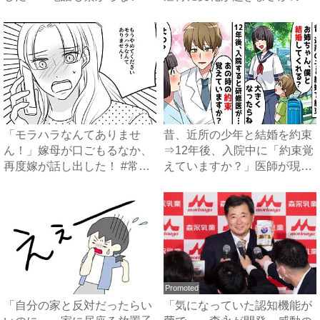
父...
...
「モラハラなんてありませ
昔、近所の少年と結婚を約束
ん！」嫁母が口ごもるなか、
⇒12年後、入院中に「約束覚
再度嫁が話し出した！ #常識
えていますか？」医師が現
知...
れ...
Promoted
「自分の家と反対だったらい
「気になっていた認知機能が