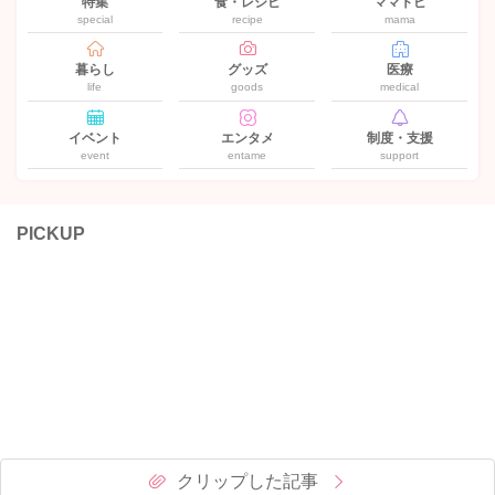
特集
食・レシピ
ママトピ
special
recipe
mama
暮らし
グッズ
医療
life
goods
medical
イベント
エンタメ
制度・支援
event
entame
support
PICKUP
クリップした記事