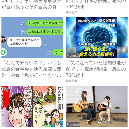
いのに…」家に居座る放置子
菌で…」森永が開発。感動の
が言い放ったその言葉の真相
70代続出
と...
森永乳業
Promoted
「なんで来ないの？」いつも
「気になっていた認知機能が
親族の食事会を断る弟嫁に連
菌で…」森永が開発。感動の
絡→弟嫁「私が行ってもいい
70代続出
ん...
森永乳業
Promoted