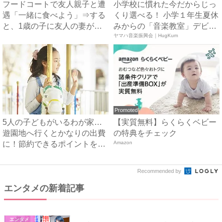
フードコートで友人親子と遭
小学校に慣れた今だからじっ
遇「一緒に食べよう」⇒する
くり選べる！ 小学１年生夏休
と、1歳の子に友人の妻が目
みからの「音楽教室」デビ
を...
ュ...
ヤマハ音楽振興会｜HugKum
Promoted
5人の子どもがいるわが家…
【実質無料】らくらくベビー
遊園地へ行くとかなりの出費
の特典をチェック
に！節約できるポイントを考
Amazon
え...
Recommended by
エンタメの新着記事
エンタメ