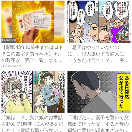
Promoted
【昭和43年以前生まれはロト
「息子はやっていないの
６この数字を買うべき】6つ
に…」犯人扱いする隣人に
の数字が「完全一致」する
「うちだけ何で！？」→突然
方...
株式会社MURA
態度を変...
「娘は！？」父に娘のお世話
「逃げた…」妻子を置いて突
を頼んで1時間→2人が姿を消
然出て行った父。すると母の
した！？電話も繋がらない
虐待に変化が起きまさかの…