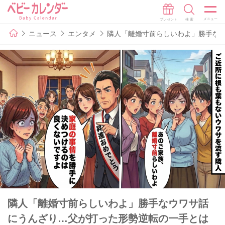
ニュース
エンタメ
隣人「離婚寸前らしいわよ」勝手な
隣人「離婚寸前らしいわよ」勝手なウワサ話
にうんざり…父が打った形勢逆転の一手とは