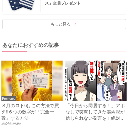
ス」全員プレゼント
もっと見る
あなたにおすすめの記事
Promoted
８月のロト6はこの方法で買
「今日から同居する！」アポ
え!!６つの数字が『完全一
なしで突撃してきた義両親が
致』する方法
信じられない発言を！絶対嫌
株式会社MURA
だ...