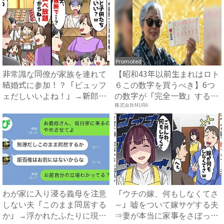
Promoted
非常識な同僚が家族を連れて
【昭和43年以前生まれはロト
結婚式に参加！？「ビュッフ
６この数字を買うべき】6つ
ェだしいいよね！」→新郎が
の数字が「完全一致」する
ブ...
方...
株式会社MURA
わが家に入り浸る義母を注意
「ウチの嫁、何もしなくてさ
しない夫「このまま同居する
～」嘘をついて嫁サゲする夫
か」→浮かれたふたりに現実
⇒妻が本当に家事をさぼった