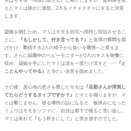
えたマミは静かに激怒。2人をメチャクチャにすると決意
します。
証拠を掴むため、マミはモモを自宅へ招待し宿泊させるこ
とに。
「もしかして、付き合ってる？」
と直球の質問を投
げかけ、動揺する2人の様子から疑いを確信へと変えま
す。さらに録画中のベビーモニターが2人のキスを映像に
収め、証拠を手にしたマミは涙を一度だけ流すと——
「と
ことんやってやる」
と冷たい決意を固めました。
その後、居心地の悪さを感じたモモは
「旦那さんが浮気し
てたらどうするタイプですか？」
とマミを煽りますが、マ
ミは動じません。寝る場所の話になると、板挟みになった
リュウはモモをソファに、自分は廊下で寝ると言い出し、
マミは呆れて「もう好きにして」と突き放すのでした。