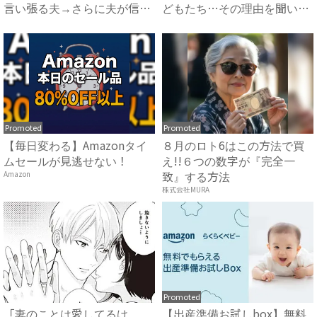
言い張る夫→さらに夫が信じ
どもたち…その理由を聞いて
ら...
怒...
Promoted
Promoted
【毎日変わる】Amazonタイ
８月のロト6はこの方法で買
ムセールが見逃せない！
え!!６つの数字が『完全一
致』する方法
Amazon
株式会社MURA
Promoted
「妻のことは愛してるけ
【出産準備お試しbox】無料