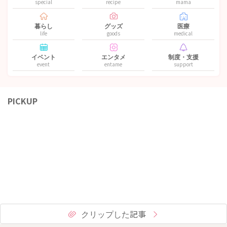
special
recipe
mama
暮らし
グッズ
医療
life
goods
medical
イベント
エンタメ
制度・支援
event
entame
support
PICKUP
クリップした記事