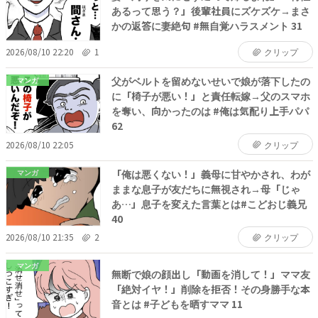
あるって思う？」後輩社員にズケズケ→まさ
かの返答に妻絶句 #無自覚ハラスメント 31
2026/08/10 22:20
1
クリップ
父がベルトを留めないせいで娘が落下したの
マンガ
に「椅子が悪い！」と責任転嫁→父のスマホ
を奪い、向かったのは #俺は気配り上手パパ
62
2026/08/10 22:05
クリップ
「俺は悪くない！」義母に甘やかされ、わが
マンガ
ままな息子が友だちに無視され→母「じゃ
あ…」息子を変えた言葉とは#こどおじ義兄
40
2026/08/10 21:35
2
クリップ
マンガ
無断で娘の顔出し「動画を消して！」ママ友
「絶対イヤ！」削除を拒否！その身勝手な本
音とは #子どもを晒すママ 11