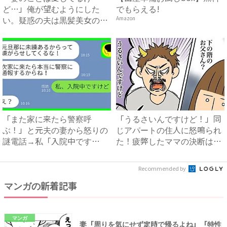
ど…」俺が望むようにした
でもらえる!
い。疑惑の夫は黒髪美女の言
Amazon
うままに...
「また家に来たら警察呼
「うるさいんですけど！」同
ぶ！」と元夫の妻から怒りの
じアパートの住人に怒鳴られ
謎電話→私「入院中です
た！疲弊したママの決断は？
が？」真相...
...
Recommended by
マンガの新着記事
マンガ
妻「周りを気にせず定時で帰るよね」「特性