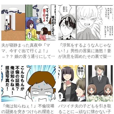
を...
結...
夫が寝静まった真夜中「マ
「浮気をするような人じゃな
マ、今すぐ出て行くよ！」
い！」男性の言葉に激怒！妻
→？？ 娘の言う通りにしてみ
が決意を固めたその裏で疑惑
ると...
の...
「俺は知らねぇ！」不倫現場
バツイチ夫の子どもを引き取
の証拠を突きつけられ捏造と
ることに→頑なに懐かない子