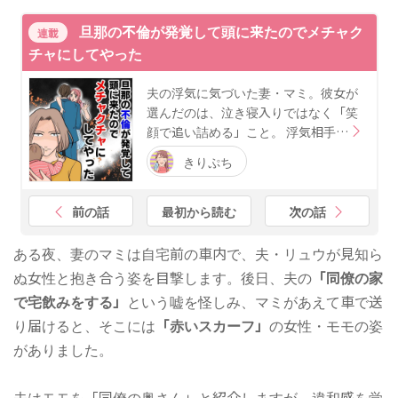
旦那の不倫が発覚して頭に来たのでメチャク
連載
チャにしてやった
夫の浮気に気づいた妻・マミ。彼女が
選んだのは、泣き寝入りではなく「笑
顔で追い詰める」こと。 浮気相手…
きりぷち
前の話
最初から読む
次の話
ある夜、妻のマミは自宅前の車内で、夫・リュウが見知ら
ぬ女性と抱き合う姿を目撃します。後日、夫の
「同僚の家
で宅飲みをする」
という嘘を怪しみ、マミがあえて車で送
り届けると、そこには
「赤いスカーフ」
の女性・モモの姿
がありました。
夫はモモを「同僚の奥さん」と紹介しますが、違和感を覚