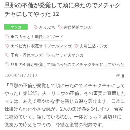
旦那の不倫が発覚して頭に来たのでメチャク
チャにしてやった 12
きりぷち
夫婦関係マンガ
マンガ
◆スカッと！痛快エピソード
★ベビカレ限定オリジナルマンガ
夫婦生活マンガ
不貞・浮気マンガ
モヤッと夫マンガ
旦那の不倫が発覚して頭に来たのでメチャクチャにしてやった
2026/04/12 21:10
9
「旦那の不倫が発覚して頭に来たのでメチャクチャにして
やった」第12話。夫・リュウの不倫。その事実に直面した
マミは、あえて穏やかな妻を演じる道を選びます。日常に
仕掛けられた小さな罠が、2人の逃げ場を少しずつ、着実
に狭めていく。騙しているのは、一体どっち？ 裏切りに
微笑みで応えるマミの、冷徹な復讐の記録です。