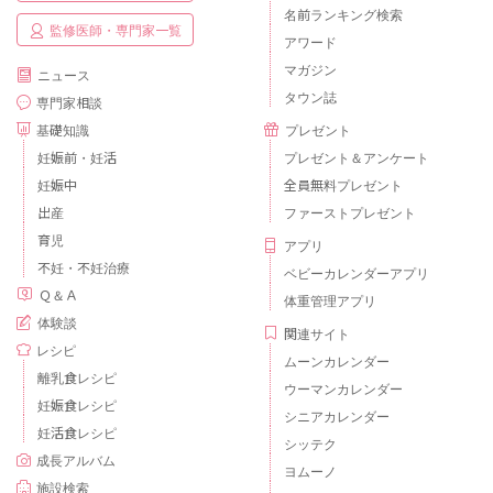
名前ランキング検索
監修医師・専門家一覧
アワード
マガジン
ニュース
タウン誌
専門家相談
基礎知識
プレゼント
妊娠前・妊活
プレゼント＆アンケート
妊娠中
全員無料プレゼント
出産
ファーストプレゼント
育児
アプリ
不妊・不妊治療
ベビーカレンダーアプリ
Ｑ＆Ａ
体重管理アプリ
体験談
関連サイト
レシピ
ムーンカレンダー
離乳食レシピ
ウーマンカレンダー
妊娠食レシピ
シニアカレンダー
妊活食レシピ
シッテク
成長アルバム
ヨムーノ
施設検索