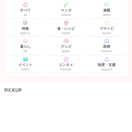
すべて
マンガ
連載
all
column
series
特集
食・レシピ
ママトピ
special
recipe
mama
暮らし
グッズ
医療
life
goods
medical
イベント
エンタメ
制度・支援
event
entame
support
PICKUP