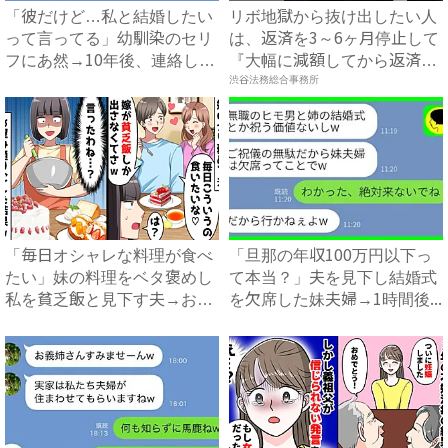
「彼だけど…私と結婚したい
リボ地獄から抜け出したい人
って言ってる」幼馴染のセリ
は、返済を3～6ヶ月停止して
フにあ然→10年後、連絡し
『大幅に減額してから返済
て...
す...
渋谷法務総合事務所
「毎日オシャレな料理が食べ
「旦那の年収100万円以下っ
たい」妹の料理をベタ褒めし
て本当？」夫を見下し結婚式
私を貧乏飯と見下す夫→お望
を欠席した妹夫婦→1時間後...
み...