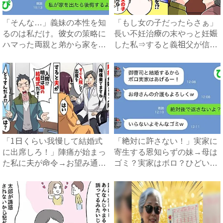
「そんな…」義妹の本性を知
「もし女の子だったらさぁ」
るのは私だけ。彼女の策略に
長い不妊治療の末やっと妊娠
ハマった両親と弟から家を追
した私⇒すると義祖父が信じ
い...
ら...
「1日くらい我慢して結婚式
「絶対に許さない！」実家に
に出席しろ！」陣痛が始まっ
寄生する恩知らずの妹→母は
た私に夫が命令→お望み通り
ゴミ？実家はボロ？ひどい悪
出...
態...