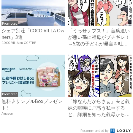
Promoted
シェア別荘「COCO VILLA Ow
「うっせぇブス！」言葉遣い
ners」3選
が悪い孫に祖母がブチギレ！
COCO VILLA on GOETHE
→5歳の子どもが暴言を吐く
よ...
Promoted
無料♪サンプルBoxプレゼン
「嫁なんだからさぁ」夫と義
ト!
妹の喧嘩に戸惑う私⇒する
Amazon
と、詳細を知った義母からま
さか...
Recommended by