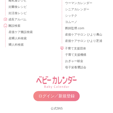
離乳食レシピ
ウーマンカレンダー
妊娠食レシピ
シニアカレンダー
妊活食レシピ
シッテク
成長アルバム
ヨムーノ
施設検索
医師監修.com
産後ケア施設検索
産後ケアサロン ひより青山
産婦人科検索
産後ケアサロン ひより芝浦
婦人科検索
子育て支援団体
子育て支援機構
おぎゃー献金
母子栄養懇話会
ログイン／新規登録
公式SNS