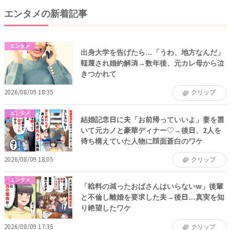
エンタメの新着記事
エンタメ
出身大学を告げたら…「うわ、地方なんだ」
軽蔑され婚約解消→数年後、元カレ母から泣
きつかれて
2026/08/09 18:35
クリップ
エンタメ
結婚記念日に夫「お前帰っていいよ」妻を置
いて元カノと豪華ディナー♡→後日、2人を
待ち構えていた人物に顔面蒼白のワケ
2026/08/09 18:05
クリップ
エンタメ
「給料の減ったおばさんはいらないw」後輩
と不倫し離婚を要求した夫→後日…真実を知
り絶望したワケ
2026/08/09 17:35
クリップ