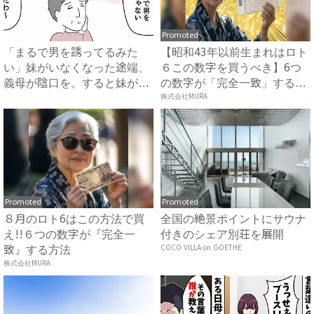
Promoted
「まるで男を誘ってるみた
【昭和43年以前生まれはロト
い」妹がいなくなった途端、
６この数字を買うべき】6つ
義母が陰口を。すると妹が…
の数字が「完全一致」する
#...
方...
株式会社MURA
Promoted
Promoted
８月のロト6はこの方法で買
全国の絶景ポイントにサウナ
え!!６つの数字が『完全一
付きのシェア別荘を展開
致』する方法
COCO VILLA on GOETHE
株式会社MURA