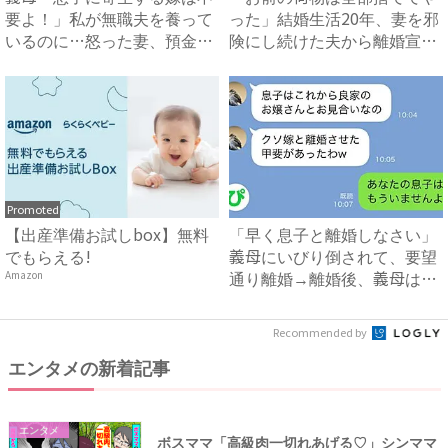
要よ！」私が無職夫を養って
った」結婚生活20年、妻を邪
いるのに…怒った妻、預金残
険にし続けた夫から離婚宣
高...
告...
Promoted
【出産準備お試しbox】無料
「早く息子と離婚しなさい」
でもらえる!
義母にいびり倒されて、要望
通り離婚→離婚後、義母は絶
Amazon
句...
Recommended by
エンタメの新着記事
エンタメ
ボスママ「高級肉一切れあげる♡」シンママ