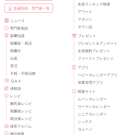
名前ランキング検索
監修医師・専門家一覧
アワード
マガジン
ニュース
タウン誌
専門家相談
基礎知識
プレゼント
妊娠前・妊活
プレゼント＆アンケート
妊娠中
全員無料プレゼント
出産
ファーストプレゼント
育児
アプリ
不妊・不妊治療
ベビーカレンダーアプリ
Ｑ＆Ａ
体重管理アプリ
体験談
関連サイト
レシピ
ムーンカレンダー
離乳食レシピ
ウーマンカレンダー
妊娠食レシピ
シニアカレンダー
妊活食レシピ
シッテク
成長アルバム
ヨムーノ
施設検索