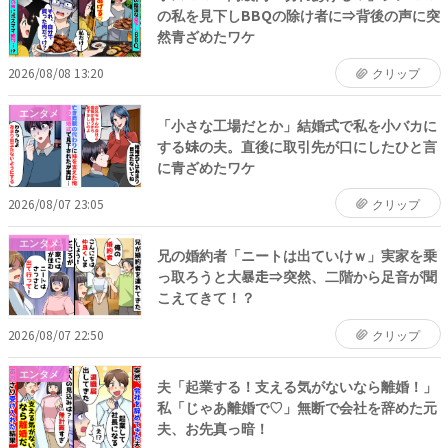
の私を見下しBBQの除け者に⇒背後の声に突
然青ざめたワケ
2026/08/08 13:20
クリップ
エンタメ
「小さな工場だとか」結婚式で私を小バカに
する妹の夫。直後に取引先が口にしたひと言
に青ざめたワケ
2026/08/07 23:05
クリップ
エンタメ
兄の婚約者「ニートは出ていけｗ」実家を乗
っ取ろうと大暴走⇒突然、二階から足音が聞
こえてきて！？
2026/08/07 22:50
クリップ
エンタメ
夫「起業する！支える気がないなら離婚！」
私「じゃあ離婚で♡」無断で会社を辞めた元
夫、お先真っ暗！