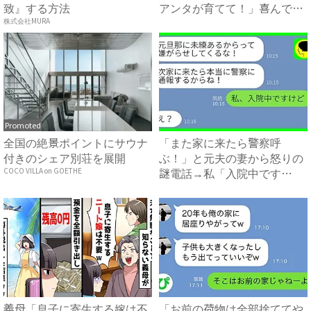
致』する方法
アンタが育てて！」喜んで引
き...
株式会社MURA
Promoted
全国の絶景ポイントにサウナ
「また家に来たら警察呼
付きのシェア別荘を展開
ぶ！」と元夫の妻から怒りの
謎電話→私「入院中です
COCO VILLA on GOETHE
が？」真相...
義母「息子に寄生する嫁は不
「お前の荷物は全部捨ててや