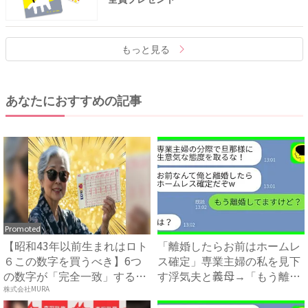
もっと見る
あなたにおすすめの記事
Promoted
【昭和43年以前生まれはロト
「離婚したらお前はホームレ
６この数字を買うべき】6つ
ス確定」専業主婦の私を見下
の数字が「完全一致」する
す浮気夫と義母→「もう離婚
方...
し...
株式会社MURA