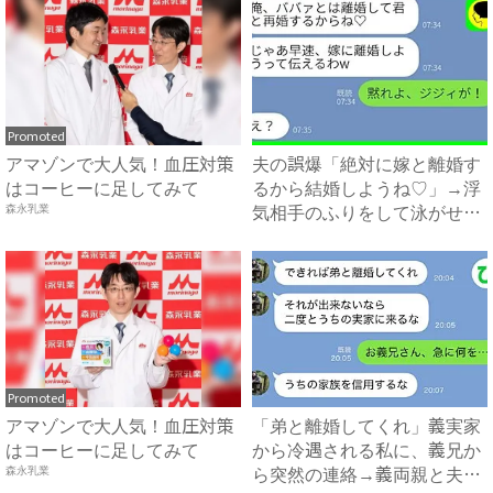
Promoted
アマゾンで大人気！血圧対策
夫の誤爆「絶対に嫁と離婚す
はコーヒーに足してみて
るから結婚しようね♡」→浮
気相手のふりをして泳がせて
森永乳業
み...
Promoted
アマゾンで大人気！血圧対策
「弟と離婚してくれ」義実家
はコーヒーに足してみて
から冷遇される私に、義兄か
ら突然の連絡→義両親と夫が
森永乳業