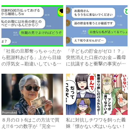
企...
「社長の旦那奪っちゃったか
「子どもの貯金がゼロ！？」
ら慰謝料あげる」上から目線
突然消えた口座のお金→義母
の浮気女→勘違いしているの
に抗議すると衝撃の事実が判
で...
明...
Promoted
８月のロト6はこの方法で買
私に対抗しチワワを飼った義
え!!６つの数字が『完全一
妹「懐かない犬はいらない！