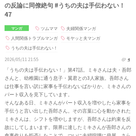
の反論に同僚絶句 #うちの夫は手伝わない！
47
ツムママ
夫婦関係マンガ
マンガ
人間関係トラブルマンガ
モヤッと夫マンガ
うちの夫は手伝わない！
2026/05/11 21:55
4
「うちの夫は手伝わない！」第47話。ミキさんは夫・吾郎
さんと、幼稚園に通う息子・翼君との3人家族。吾郎さん
は仕事を言い訳に家事を手伝わないばかりか、ミキさんの
パート収入を見下しています。
そんなある日、ミキさんがパート収入を増やしたら家事を
手伝うと言い出した吾郎さん。その言葉に心を動かされた
ミキさんは、シフトを増やしますが、吾郎さんは約束を反
故にしてしまいます。限界に達したミキさんが吾郎さんの
食事作りを拒否したことで、ついに夫婦喧嘩に発展。さら