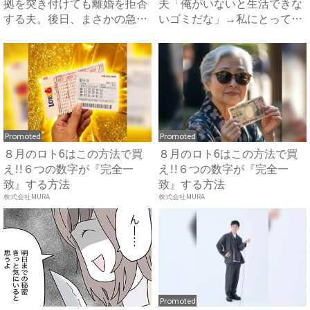
拠を突き付けても離婚を拒否
夫「俺がいないと生活できな
する夫。後日、まさかの急展
いゴミだな」→私にとっての
開...
ゴ...
Promoted
Promoted
８月のロト6はこの方法で買
８月のロト6はこの方法で買
え!!６つの数字が『完全一
え!!６つの数字が『完全一
致』する方法
致』する方法
株式会社MURA
株式会社MURA
Promoted