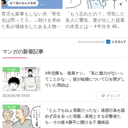
育児も家事もしない夫「寄生
「もう忘れたの？」浮気した
虫は黙ってろ」→助けを求め
友人に警告。妻が出した提案
た私が連絡をしたある人物と
の本意とは… #半分夫 48...
は...
Recommended by
マンガの新着記事
マンガ
3年交際も…進展ナシ。「私に魅力がないっ
てことかな…」彼が結婚について口を閉ざし
ていた理由は
2026/08/08 09:50
クリップ
マンガ
「とんでもねぇ母親だったな」迷惑行為を認
めず店を去った母親→呆然とする目撃者た
ち…その後 #勝手に開ける子 最終話