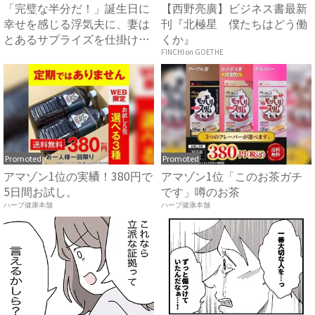
「完璧な半分だ！」誕生日に
【西野亮廣】ビジネス書最新
幸せを感じる浮気夫に、妻は
刊『北極星 僕たちはどう働
とあるサプライズを仕掛け…
くか』
...
FINCHI on GOETHE
Promoted
Promoted
アマゾン1位の実績！380円で
アマゾン1位「このお茶ガチ
5日間お試し。
です」噂のお茶
ハーブ健康本舗
ハーブ健康本舗