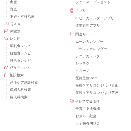
出産
ファーストプレゼント
育児
アプリ
不妊・不妊治療
ベビーカレンダーアプリ
Ｑ＆Ａ
体重管理アプリ
体験談
関連サイト
レシピ
ムーンカレンダー
離乳食レシピ
ウーマンカレンダー
妊娠食レシピ
シニアカレンダー
妊活食レシピ
シッテク
成長アルバム
ヨムーノ
施設検索
医師監修.com
産後ケア施設検索
産後ケアサロン ひより青山
産婦人科検索
産後ケアサロン ひより芝浦
婦人科検索
子育て支援団体
子育て支援機構
おぎゃー献金
母子栄養懇話会