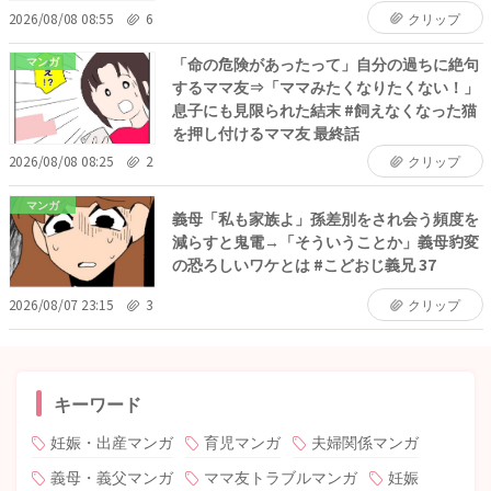
2026/08/08 08:55
6
クリップ
「命の危険があったって」自分の過ちに絶句
マンガ
するママ友⇒「ママみたくなりたくない！」
息子にも見限られた結末 #飼えなくなった猫
を押し付けるママ友 最終話
2026/08/08 08:25
2
クリップ
マンガ
義母「私も家族よ」孫差別をされ会う頻度を
減らすと鬼電→「そういうことか」義母豹変
の恐ろしいワケとは #こどおじ義兄 37
2026/08/07 23:15
3
クリップ
キーワード
妊娠・出産マンガ
育児マンガ
夫婦関係マンガ
義母・義父マンガ
ママ友トラブルマンガ
妊娠