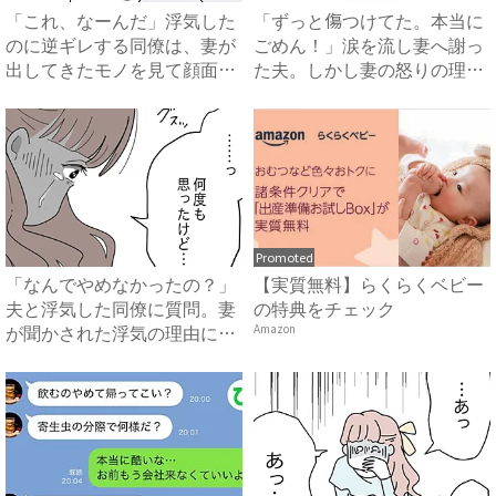
「これ、なーんだ」浮気した
「ずっと傷つけてた。本当に
のに逆ギレする同僚は、妻が
ごめん！」涙を流し妻へ謝っ
出してきたモノを見て顔面蒼
た夫。しかし妻の怒りの理由
白...
は...
Promoted
「なんでやめなかったの？」
【実質無料】らくらくベビー
夫と浮気した同僚に質問。妻
の特典をチェック
が聞かされた浮気の理由にあ
Amazon
然...