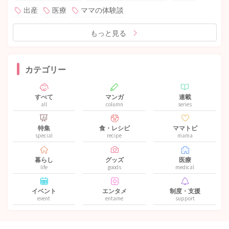
出産
医療
ママの体験談
もっと見る
カテゴリー
すべて
マンガ
連載
all
column
series
特集
食・レシピ
ママトピ
special
recipe
mama
暮らし
グッズ
医療
life
goods
medical
イベント
エンタメ
制度・支援
event
entame
support