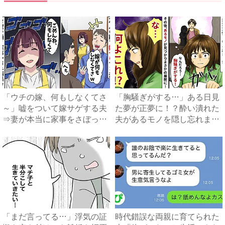
「ウチの嫁、何もしなくてさ
「胸騒ぎがする…」ある日見
～」嘘をついて嫁サゲする夫
た夢が正夢に！？酔い潰れた
⇒妻が本当に家事をさぼった
夫があるモノを隠し忘れまさ
結...
か...
「まだ言ってる…」浮気の証
時代錯誤な両親に育てられた