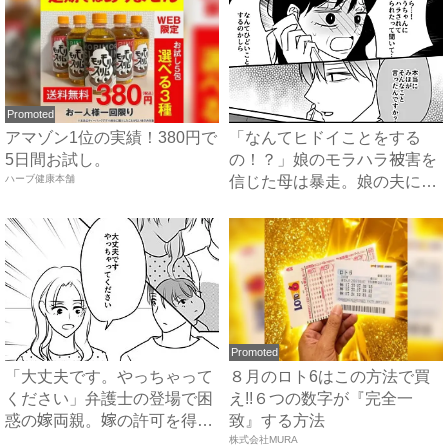
Promoted
アマゾン1位の実績！380円で
「なんてヒドイことをする
5日間お試し。
の！？」娘のモラハラ被害を
ハーブ健康本舗
信じた母は暴走。娘の夫に電
話を...
Promoted
「大丈夫です。やっちゃって
８月のロト6はこの方法で買
ください」弁護士の登場で困
え!!６つの数字が『完全一
惑の嫁両親。嫁の許可を得た
致』する方法
母...
株式会社MURA