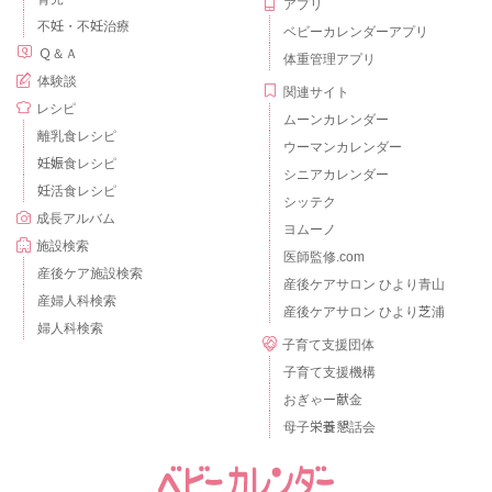
アプリ
不妊・不妊治療
ベビーカレンダーアプリ
Ｑ＆Ａ
体重管理アプリ
体験談
関連サイト
レシピ
ムーンカレンダー
離乳食レシピ
ウーマンカレンダー
妊娠食レシピ
シニアカレンダー
妊活食レシピ
シッテク
成長アルバム
ヨムーノ
施設検索
医師監修.com
産後ケア施設検索
産後ケアサロン ひより青山
産婦人科検索
産後ケアサロン ひより芝浦
婦人科検索
子育て支援団体
子育て支援機構
おぎゃー献金
母子栄養懇話会