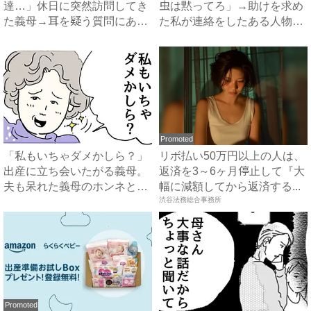
達…」休日に突然訪問してき
虫は黙ってろ」→助けを求め
た義母→耳を疑う質問にあ
た私が連絡をしたある人物と
然…！ ...
は...
Promoted
「私もいちゃダメかしら？」
リボ払い50万円以上の人は、
出産に立ち会いたがる義母。
返済を3～6ヶ月停止して『大
夫も呆れた義母のホンネと
幅に減額してから返済する...
は…...
渋谷法務総合事務所
Promoted