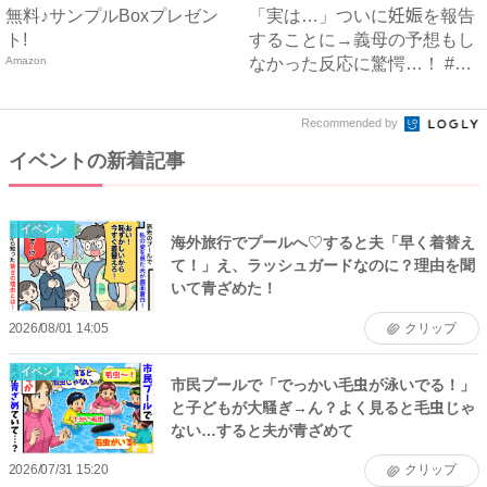
無料♪サンプルBoxプレゼン
「実は…」ついに妊娠を報告
ト!
することに→義母の予想もし
Amazon
なかった反応に驚愕…！ #
早...
Recommended by
イベントの新着記事
イベント
海外旅行でプールへ♡すると夫「早く着替え
て！」え、ラッシュガードなのに？理由を聞
いて青ざめた！
2026/08/01 14:05
クリップ
イベント
市民プールで「でっかい毛虫が泳いでる！」
と子どもが大騒ぎ→ん？よく見ると毛虫じゃ
ない…すると夫が青ざめて
2026/07/31 15:20
クリップ