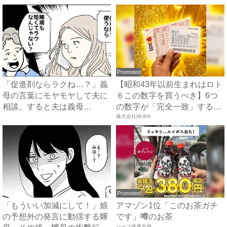
Promoted
「促進剤ならラクね…？」義
【昭和43年以前生まれはロト
母の言葉にモヤモヤして夫に
６この数字を買うべき】6つ
相談。すると夫は義母
の数字が「完全一致」する
に…！？...
方...
株式会社MURA
Promoted
「もういい加減にして！」娘
アマゾン1位「このお茶ガチ
の予想外の発言に動揺する嫁
です」噂のお茶
ハーブ健康本舗