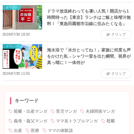
イベント
ドラマ放送終わっても凄い人気！開店から1
時間待った【東京】ランチはご飯と味噌汁無
料！「東急田園都市沿線に住みたくなる」
2026/07/30 18:30
クリップ
イベント
海水浴で「水分とってね！」家族に何度も声
をかけた私→シャワー室を出た瞬間、視界が
真っ暗に！一体何が
2026/07/30 11:50
クリップ
キーワード
妊娠・出産マンガ
育児マンガ
夫婦関係マンガ
義母・義父マンガ
ママ友トラブルマンガ
妊娠
出産
医療
ママの体験談