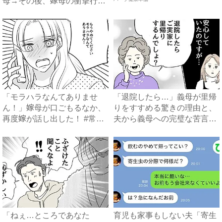
母→その後、嫁母の衝撃行動
で...
「モラハラなんてありませ
「退院したら…」義母が里帰
ん！」嫁母が口ごもるなか、
りをすすめる驚きの理由と、
再度嫁が話し出した！ #常識
夫から義母への完璧な苦言
知...
#...
「ねぇ…ところであなた
育児も家事もしない夫「寄生