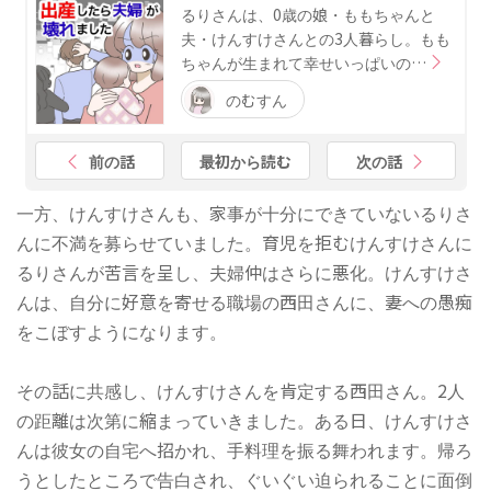
るりさんは、0歳の娘・ももちゃんと
夫・けんすけさんとの3人暮らし。もも
ちゃんが生まれて幸せいっぱいの…
のむすん
前の話
最初から読む
次の話
一方、けんすけさんも、家事が十分にできていないるりさ
んに不満を募らせていました。育児を拒むけんすけさんに
るりさんが苦言を呈し、夫婦仲はさらに悪化。けんすけさ
んは、自分に好意を寄せる職場の西田さんに、妻への愚痴
をこぼすようになります。
その話に共感し、けんすけさんを肯定する西田さん。2人
の距離は次第に縮まっていきました。ある日、けんすけさ
んは彼女の自宅へ招かれ、手料理を振る舞われます。帰ろ
うとしたところで告白され、ぐいぐい迫られることに面倒