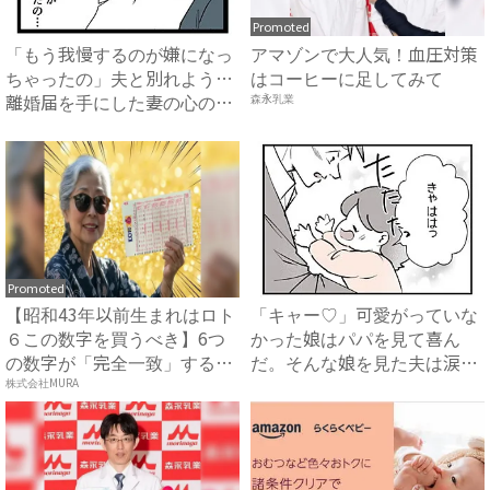
Promoted
「もう我慢するのが嫌になっ
アマゾンで大人気！血圧対策
ちゃったの」夫と別れよう…
はコーヒーに足してみて
離婚届を手にした妻の心のう
森永乳業
ち...
Promoted
【昭和43年以前生まれはロト
「キャー♡」可愛がっていな
６この数字を買うべき】6つ
かった娘はパパを見て喜ん
の数字が「完全一致」する
だ。そんな娘を見た夫は涙を
方...
流し...
株式会社MURA