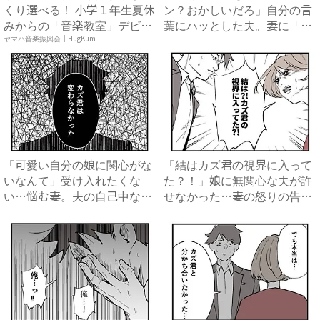
くり選べる！ 小学１年生夏休
ン？おかしいだろ」自分の言
みからの「音楽教室」デビ
葉にハッとした夫。妻に「違
ュ...
っ...
ヤマハ音楽振興会｜HugKum
「可愛い自分の娘に関心がな
「結はカズ君の視界に入って
いなんて」受け入れたくな
た？！」娘に無関心な夫が許
い…悩む妻。夫の自己中な言
せなかった…妻の怒りの告白
動は...
に...