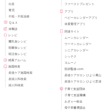
出産
ファーストプレゼント
育児
アプリ
不妊・不妊治療
ベビーカレンダーアプリ
Ｑ＆Ａ
体重管理アプリ
体験談
関連サイト
レシピ
ムーンカレンダー
離乳食レシピ
ウーマンカレンダー
妊娠食レシピ
シニアカレンダー
妊活食レシピ
シッテク
成長アルバム
ヨムーノ
施設検索
医師監修.com
産後ケア施設検索
産後ケアサロン ひより青山
産婦人科検索
産後ケアサロン ひより芝浦
婦人科検索
子育て支援団体
子育て支援機構
おぎゃー献金
母子栄養懇話会