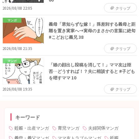
2026/08/08 22:05
クリップ
マンガ
義母「恩知らずな嫁！」孫差別する義母と距
離を置き実家へ→実母のまさかの言葉に絶句
#こどおじ義兄 38
2026/08/08 21:35
クリップ
マンガ
「娘の顔出し投稿を消して！」ママ友は拒
否…どうすれば！？夫に相談すると #子ども
を晒すママ 10
2026/08/08 19:35
クリップ
キーワード
妊娠・出産マンガ
育児マンガ
夫婦関係マンガ
義母・義父マンガ
ママ友トラブルマンガ
妊娠