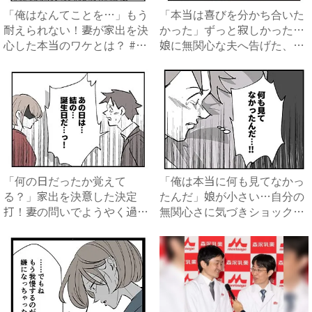
「俺はなんてことを…」もう
「本当は喜びを分かち合いた
耐えられない！妻が家出を決
かった」ずっと寂しかった…
心した本当のワケとは？ #
娘に無関心な夫へ告げた、妻
僕...
の...
「何の日だったか覚えて
「俺は本当に何も見てなかっ
る？」家出を決意した決定
たんだ」娘が小さい…自分の
打！妻の問いでようやく過ち
無関心さに気づきショックを
に気づい...
受...