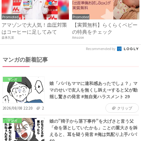
Promoted
Promoted
アマゾンで大人気！血圧対策
【実質無料】らくらくベビー
はコーヒーに足してみて
の特典をチェック
森永乳業
Amazon
Recommended by
マンガの新着記事
マンガ
娘「パパもママに違和感あったでしょ？」マ
マのせいで友人を無くし訴え→すると父が動
揺し驚きの発言 #無自覚ハラスメント 29
2026/08/08 22:20
2
クリップ
娘の"椅子から落下事件"を大げさと言う父
マンガ
「命を落としていたかも」ことの重大さを訴
えると、耳を疑う発言 #俺は気配り上手パパ
60