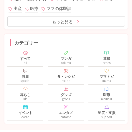
出産
医療
ママの体験談
もっと見る
カテゴリー
すべて
マンガ
連載
all
column
series
特集
食・レシピ
ママトピ
special
recipe
mama
暮らし
グッズ
医療
life
goods
medical
イベント
エンタメ
制度・支援
event
entame
support