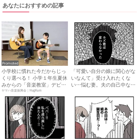
あなたにおすすめの記事
Promoted
小学校に慣れた今だからじっ
「可愛い自分の娘に関心がな
くり選べる！ 小学１年生夏休
いなんて」受け入れたくな
みからの「音楽教室」デビ
い…悩む妻。夫の自己中な言
ュ...
動は...
ヤマハ音楽振興会｜HugKum