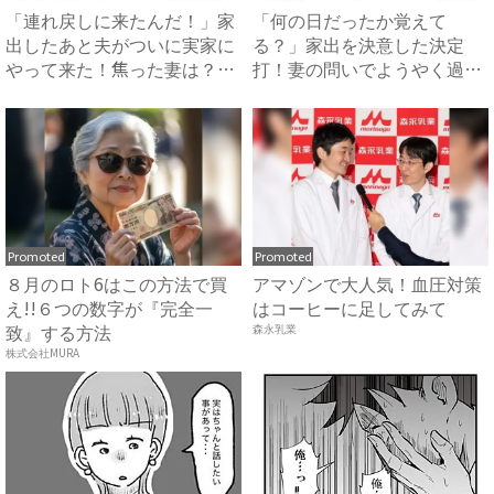
「連れ戻しに来たんだ！」家
「何の日だったか覚えて
出したあと夫がついに実家に
る？」家出を決意した決定
やって来た！焦った妻は？
打！妻の問いでようやく過ち
#...
に気づい...
Promoted
Promoted
８月のロト6はこの方法で買
アマゾンで大人気！血圧対策
え!!６つの数字が『完全一
はコーヒーに足してみて
致』する方法
森永乳業
株式会社MURA