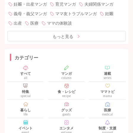
妊娠・出産マンガ
育児マンガ
夫婦関係マンガ
義母・義父マンガ
ママ友トラブルマンガ
妊娠
出産
医療
ママの体験談
もっと見る
カテゴリー
すべて
マンガ
連載
all
column
series
特集
食・レシピ
ママトピ
special
recipe
mama
暮らし
グッズ
医療
life
goods
medical
イベント
エンタメ
制度・支援
event
entame
support