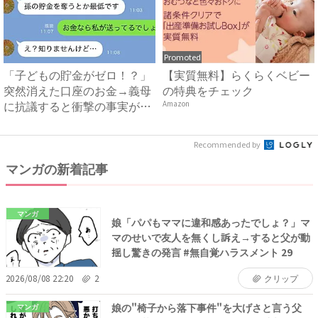
Promoted
「子どもの貯金がゼロ！？」
【実質無料】らくらくベビー
突然消えた口座のお金→義母
の特典をチェック
に抗議すると衝撃の事実が判
Amazon
明...
Recommended by
マンガの新着記事
マンガ
娘「パパもママに違和感あったでしょ？」マ
マのせいで友人を無くし訴え→すると父が動
揺し驚きの発言 #無自覚ハラスメント 29
2026/08/08 22:20
2
クリップ
娘の"椅子から落下事件"を大げさと言う父
マンガ