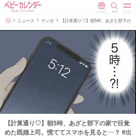
ニュース
マンガ
【計算通り♡】朝5時、あざと部下の家
【計算通り♡】朝5時、あざと部下の家で目覚
めた既婚上司。慌ててスマホを見ると…？ #出