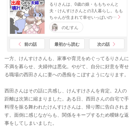
るりさんは、0歳の娘・ももちゃんと
夫・けんすけさんとの3人暮らし。もも
ちゃんが生まれて幸せいっぱいの…
のむすん
前の話
最初から読む
次の話
一方、けんすけさんも、家事や育児をめぐってるりさんに
不満を募らせ、夫婦仲は悪化。やがて、自分に好意を寄せ
る職場の西田さんに妻への愚痴をこぼすようになります。
西田さんはその話に共感し、けんすけさんを肯定。2人の
距離は次第に縮まりました。ある日、西田さんの自宅で手
料理を振る舞われたけんすけさんは、帰り際に告白されま
す。面倒に感じながらも、関係をキープするため曖昧な返
事をしてしまいました。