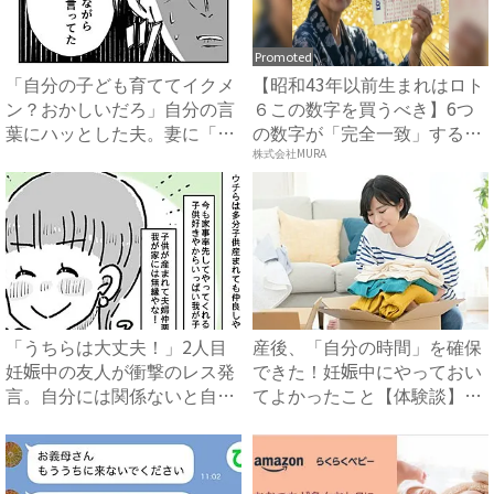
Promoted
「自分の子ども育ててイクメ
【昭和43年以前生まれはロト
ン？おかしいだろ」自分の言
６この数字を買うべき】6つ
葉にハッとした夫。妻に「違
の数字が「完全一致」する
っ...
方...
株式会社MURA
「うちらは大丈夫！」2人目
産後、「自分の時間」を確保
妊娠中の友人が衝撃のレス発
できた！妊娠中にやっておい
言。自分には関係ないと自信
てよかったこと【体験談】｜
満...
ベ...