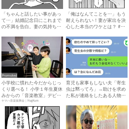
「ちゃんと話したい事があっ
「俺はなんてことを…」もう
て…」結婚記念日にこれまで
耐えられない！妻が家出を決
の不満を告白。妻の気持ち
心した本当のワケとは？ #
を....
僕...
Promoted
小学校に慣れた今だからじっ
育児も家事もしない夫「寄生
くり選べる！ 小学１年生夏休
虫は黙ってろ」→助けを求め
みからの「音楽教室」デビ
た私が連絡をしたある人物と
ュ...
は...
ヤマハ音楽振興会｜HugKum