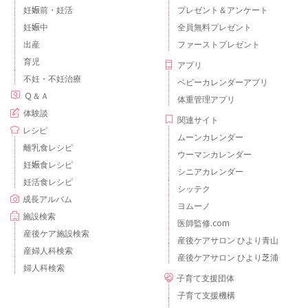
妊娠前・妊活
プレゼント＆アンケート
妊娠中
全員無料プレゼント
出産
ファーストプレゼント
育児
アプリ
不妊・不妊治療
ベビーカレンダーアプリ
Ｑ＆Ａ
体重管理アプリ
体験談
関連サイト
レシピ
ムーンカレンダー
離乳食レシピ
ウーマンカレンダー
妊娠食レシピ
シニアカレンダー
妊活食レシピ
シッテク
成長アルバム
ヨムーノ
施設検索
医師監修.com
産後ケア施設検索
産後ケアサロン ひより青山
産婦人科検索
産後ケアサロン ひより芝浦
婦人科検索
子育て支援団体
子育て支援機構