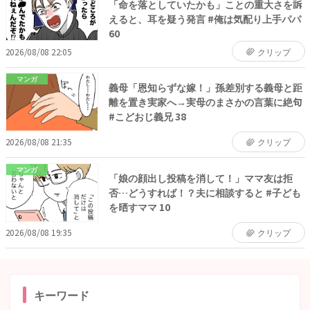
「命を落としていたかも」ことの重大さを訴
えると、耳を疑う発言 #俺は気配り上手パパ
60
2026/08/08 22:05
クリップ
マンガ
義母「恩知らずな嫁！」孫差別する義母と距
離を置き実家へ→実母のまさかの言葉に絶句
#こどおじ義兄 38
2026/08/08 21:35
クリップ
マンガ
「娘の顔出し投稿を消して！」ママ友は拒
否…どうすれば！？夫に相談すると #子ども
を晒すママ 10
2026/08/08 19:35
クリップ
キーワード