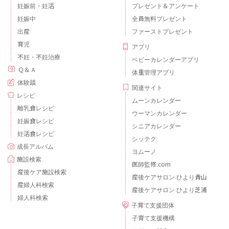
妊娠前・妊活
プレゼント＆アンケート
妊娠中
全員無料プレゼント
出産
ファーストプレゼント
育児
アプリ
不妊・不妊治療
ベビーカレンダーアプリ
Ｑ＆Ａ
体重管理アプリ
体験談
関連サイト
レシピ
ムーンカレンダー
離乳食レシピ
ウーマンカレンダー
妊娠食レシピ
シニアカレンダー
妊活食レシピ
シッテク
成長アルバム
ヨムーノ
施設検索
医師監修.com
産後ケア施設検索
産後ケアサロン ひより青山
産婦人科検索
産後ケアサロン ひより芝浦
婦人科検索
子育て支援団体
子育て支援機構