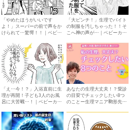
「やめたほうがいいです
「大ピンチ！」生理でバイト
よ！」スーパーの前で声をか
の制服を汚しちゃった！！そ
けられて…驚愕！！｜ベビー
こへ神の声が…｜ベビーカレ
カレン...
ン...
「え…今！？」入浴直前に生
あなたの生理大丈夫！？受診
理が再開！子ども3人のお風
の目安でチェックしたい8つ
呂に大苦戦…！｜ベビーカレ
のことー生理マニア駒形先生
ン...
が...