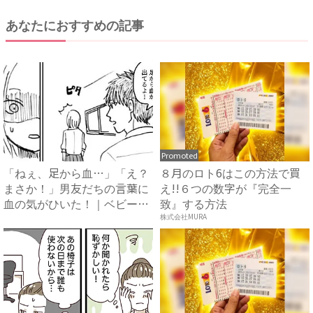
あなたにおすすめの記事
Promoted
「ねぇ、足から血…」「え？
８月のロト6はこの方法で買
まさか！」男友だちの言葉に
え!!６つの数字が『完全一
血の気がひいた！｜ベビーカ
致』する方法
レ...
株式会社MURA