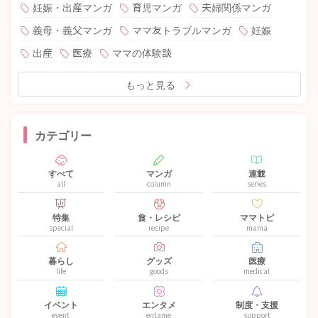
妊娠・出産マンガ
育児マンガ
夫婦関係マンガ
義母・義父マンガ
ママ友トラブルマンガ
妊娠
出産
医療
ママの体験談
もっと見る
カテゴリー
すべて
マンガ
連載
all
column
series
特集
食・レシピ
ママトピ
special
recipe
mama
暮らし
グッズ
医療
life
goods
medical
イベント
エンタメ
制度・支援
event
entame
support