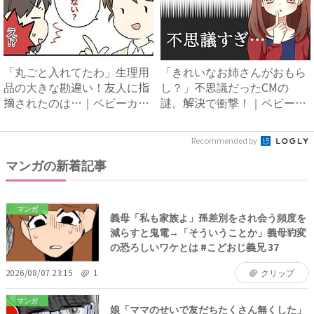
「丸ごと入れてたわ」生理用
「きれいなお姉さんがおもら
品の大きな勘違い！友人に指
し？」不思議だったCMの
摘されたのは…｜ベビーカレ
謎。解決で衝撃！｜ベビーカ
ン...
レン...
Recommended by
マンガの新着記事
マンガ
義母「私も家族よ」孫差別をされ会う頻度を
減らすと鬼電→「そういうことか」義母豹変
の恐ろしいワケとは #こどおじ義兄 37
2026/08/07 23:15
1
クリップ
マンガ
娘「ママのせいで友だちたくさん無くした」