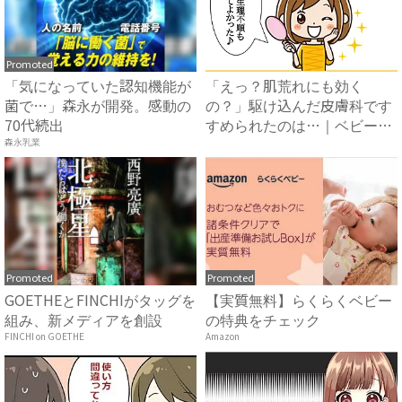
Promoted
「気になっていた認知機能が
「えっ？肌荒れにも効く
菌で…」森永が開発。感動の
の？」駆け込んだ皮膚科です
70代続出
すめられたのは…｜ベビーカ
レンダ...
森永乳業
Promoted
Promoted
GOETHEとFINCHIがタッグを
【実質無料】らくらくベビー
組み、新メディアを創設
の特典をチェック
FINCHI on GOETHE
Amazon