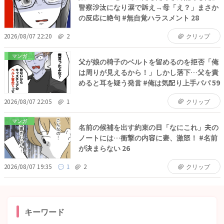
警察沙汰になり涙で訴え→母「え？」まさか
の反応に絶句 #無自覚ハラスメント 28
2026/08/07 22:20
2
クリップ
マンガ
父が娘の椅子のベルトを留めるのを拒否「俺
は周りが見えるから！」しかし落下…父を責
めると耳を疑う発言 #俺は気配り上手パパ 59
2026/08/07 22:05
1
クリップ
マンガ
名前の候補を出す約束の日「なにこれ」夫の
ノートには…衝撃の内容に妻、激怒！ #名前
が決まらない 26
2026/08/07 19:35
1
2
クリップ
キーワード