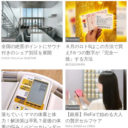
Promoted
Promoted
全国の絶景ポイントにサウナ
８月のロト6はこの方法で買
付きのシェア別荘を展開
え!!６つの数字が『完全一
COCO VILLA on GOETHE
致』する方法
株式会社MURA
Promoted
落ちていくママの体重と体
【銀座】ReFaで始める大人
力！解決策は卒乳？産後の体
の贅沢セルフケア
重の悩み｜ベビーカレンダー
ReFa GINZA on CREA