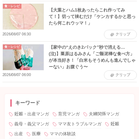
食・レシピ
【大葉とハム1枚あったらこれ作ってみ
て！】切って挟むだけ「ケンカするかと思っ
たら何これウッマ！」
2026/08/07 06:30
クリップ
【家中の“えのき2パック”秒で消える…
食・レシピ
(泣)】栗原はるみさん「ご飯泥棒な食べ方」
が本当好き！「白米もそうめんも進んでしゃ
ーない」お腹ぐう〜
2026/08/07 06:00
クリップ
キーワード
妊娠・出産マンガ
育児マンガ
夫婦関係マンガ
義母・義父マンガ
ママ友トラブルマンガ
妊娠
出産
医療
ママの体験談