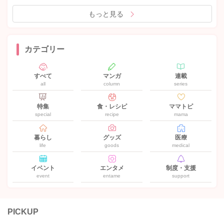
もっと見る
カテゴリー
すべて
マンガ
連載
all
column
series
特集
食・レシピ
ママトピ
special
recipe
mama
暮らし
グッズ
医療
life
goods
medical
イベント
エンタメ
制度・支援
event
entame
support
PICKUP