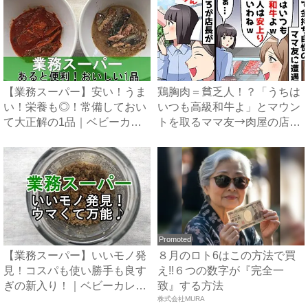
【業務スーパー】安い！うま
鶏胸肉＝貧乏人！？「うちは
い！栄養も◎！常備しておい
いつも高級和牛よ」とマウン
て大正解の1品｜ベビーカレ
トを取るママ友→肉屋の店主
ン...
の...
Promoted
【業務スーパー】いいモノ発
８月のロト6はこの方法で買
見！コスパも使い勝手も良す
え!!６つの数字が『完全一
ぎの新入り！｜ベビーカレン
致』する方法
ダ...
株式会社MURA