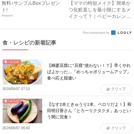
無料♪サンプルBoxプレゼン
【ママの時短メイク】簡単か
ト!
つ化粧直しを最小限にするメ
Amazon
イクって？｜ベビーカレンダ
ー
Recommended by
食・レシピの新着記事
食・レシピ
【麻婆豆腐に“豆腐”使わない！？】早くやれ
ばよかった…「めっちゃボリュームアップ」
食べ応え段違い
2026/08/07 07:10
クリップ
食・レシピ
【なす2本ときゅうり1本、ペロリだよ！】和
田明日香さん「とろーりクタクタ」あっとい
う間に完食！
2026/08/07 06:40
クリップ