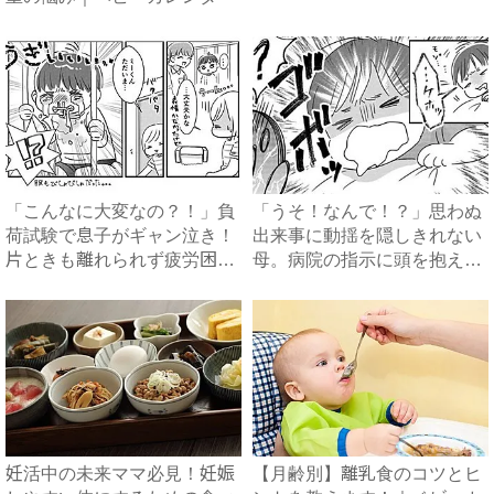
「こんなに大変なの？！」負
「うそ！なんで！？」思わぬ
荷試験で息子がギャン泣き！
出来事に動揺を隠しきれない
片ときも離れられず疲労困ぱ
母。病院の指示に頭を抱え…
い...
...
妊活中の未来ママ必見！妊娠
【月齢別】離乳食のコツとヒ