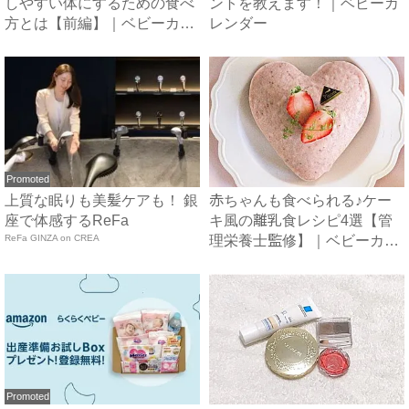
しやすい体にするための食べ
ントを教えます！｜ベビーカ
方とは【前編】｜ベビーカレ
レンダー
ン...
Promoted
上質な眠りも美髪ケアも！ 銀
赤ちゃんも食べられる♪ケー
座で体感するReFa
キ風の離乳食レシピ4選【管
ReFa GINZA on CREA
理栄養士監修】｜ベビーカレ
ン...
Promoted