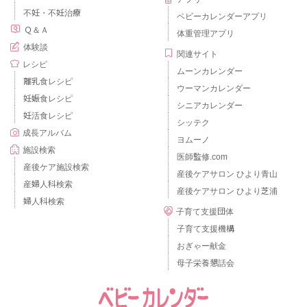
不妊・不妊治療
ベビーカレンダーアプリ
Ｑ＆Ａ
体重管理アプリ
体験談
関連サイト
レシピ
ムーンカレンダー
離乳食レシピ
ウーマンカレンダー
妊娠食レシピ
シニアカレンダー
妊活食レシピ
シッテク
成長アルバム
ヨムーノ
施設検索
医師監修.com
産後ケア施設検索
産後ケアサロン ひより青山
産婦人科検索
産後ケアサロン ひより芝浦
婦人科検索
子育て支援団体
子育て支援機構
おぎゃー献金
母子栄養懇話会