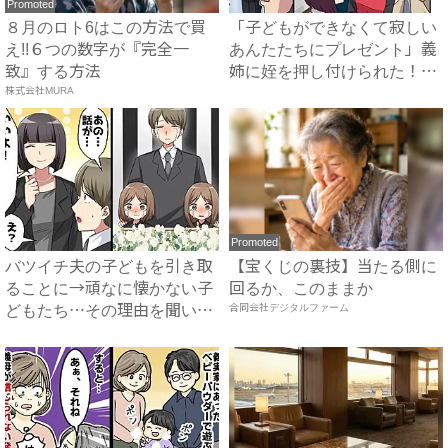
Promoted
８月のロト6はこの方法で買
「子どもができなくて寂しい
え!!６つの数字が『完全一
あんたたちにプレゼント」義
致』する方法
姉に姪を押し付けられた！？
株式会社MURA
→...
Promoted
バツイチ夫の子どもを引き取
【宝くじの裏技】当たる側に
ることに→頑なに懐かない子
回るか、このままか
どもたち…その理由を聞いて
合同会社デジタルファーム
怒...