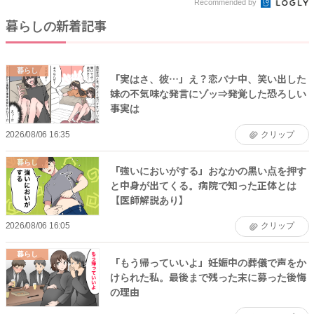
Recommended by
暮らしの新着記事
暮らし
「実はさ、彼…」え？恋バナ中、笑い出した
妹の不気味な発言にゾッ⇒発覚した恐ろしい
事実は
2026/08/06 16:35
クリップ
暮らし
「強いにおいがする」おなかの黒い点を押す
と中身が出てくる。病院で知った正体とは
【医師解説あり】
2026/08/06 16:05
クリップ
暮らし
「もう帰っていいよ」妊娠中の葬儀で声をか
けられた私。最後まで残った末に募った後悔
の理由