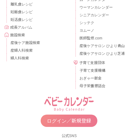
離乳食レシピ
ウーマンカレンダー
妊娠食レシピ
シニアカレンダー
妊活食レシピ
シッテク
成長アルバム
ヨムーノ
施設検索
医師監修.com
産後ケア施設検索
産後ケアサロン ひより青山
産婦人科検索
産後ケアサロン ひより芝浦
婦人科検索
子育て支援団体
子育て支援機構
おぎゃー献金
母子栄養懇話会
ログイン／新規登録
公式SNS