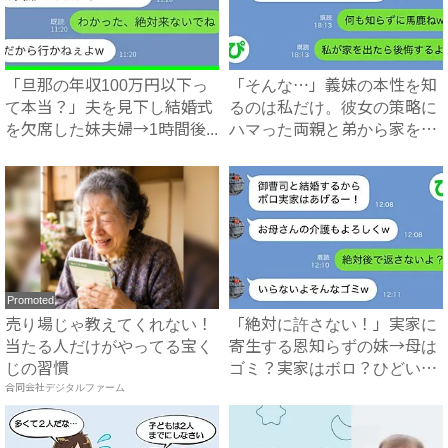
「旦那の年収100万円以下っ
「そんな…」義妹の本性を知
て本当？」夫を見下し結婚式
るのは私だけ。彼女の策略に
を欠席した妹夫婦→1時間後...
ハマった両親と弟から家を追
い...
Promoted
売り場じゃ教えてくれない！
「絶対に許さない！」実家に
当たる人だけがやってる宝く
寄生する恩知らずの妹→母は
じの習慣
ゴミ？実家はボロ？ひどい悪
合同会社デジタルファーム
態...