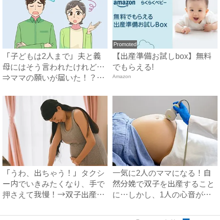
Promoted
「子どもは2人まで」夫と義
【出産準備お試しbox】無料
母にはそう言われたけれど…
でもらえる!
⇒ママの願いが届いた！？
Amazon
【不...
「うわ、出ちゃう！」タクシ
一気に2人のママになる！自
ー内でいきみたくなり、手で
然分娩で双子を出産すること
押さえて我慢！→双子出産で
に…しかし、1人の心音が聞
ま...
こ...