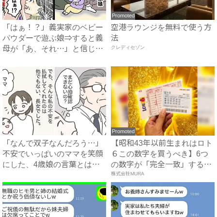
Promoted
「はぁ！？」義実家のベビー
空港ラウンジを無料で使う方
パウダーで遊ぶ娘⇒すると義
法
母が「あ、それ…」と信じら
クレディセゾン
れ...
Promoted
「なんで双子なんだろう…」
【昭和43年以前生まれはロト
不安でいっぱいのママを笑顔
６この数字を買うべき】6つ
にした、4歳娘の言葉とは？
の数字が「完全一致」する
｜...
方...
株式会社MURA