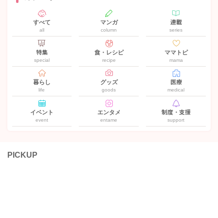
すべて
マンガ
連載
all
column
series
特集
食・レシピ
ママトピ
special
recipe
mama
暮らし
グッズ
医療
life
goods
medical
イベント
エンタメ
制度・支援
event
entame
support
PICKUP