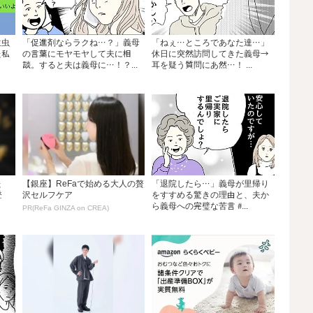
生虫
「促進剤ならラクね…？」義母
「ねぇ…ところであなた達…」
た私
の言葉にモヤモヤして夫に相
休日に突然訪問してきた義母→
談。すると夫は義母に…！？...
耳を疑う質問にあ然…！ ...
た
【銀座】ReFaで始める大人の贅
「退院したら…」義母が里帰り
登
沢セルフケア
をすすめる驚きの理由と、夫か
ら義母への完璧な苦言 #...
PR(ReFa GINZA on CREA)