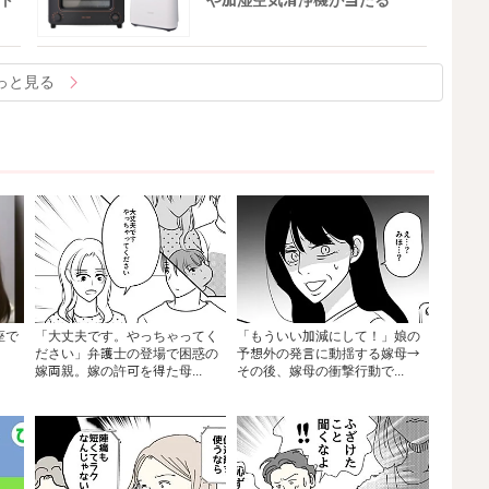
ト
や加湿空気清浄機が当たる
っと見る
座で
「大丈夫です。やっちゃってく
「もういい加減にして！」娘の
ださい」弁護士の登場で困惑の
予想外の発言に動揺する嫁母→
嫁両親。嫁の許可を得た母...
その後、嫁母の衝撃行動で...