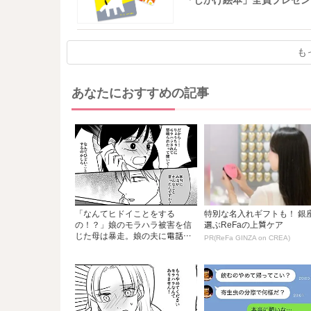
「しかけ絵本」全員プレゼン
も
あなたにおすすめの記事
「なんてヒドイことをする
特別な名入れギフトも！ 銀
の！？」娘のモラハラ被害を信
選ぶReFaの上質ケア
じた母は暴走。娘の夫に電話
PR(ReFa GINZA on CREA)
を...