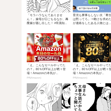
「モラハラなんてありませ
育児も家事もしない夫「寄
ん！」嫁母が口ごもるなか、再
は黙ってろ」→助けを求め
度嫁が話し出した！ #常識知...
が連絡をしたある人物とは...
「え、こんなセールやってた
「え、こんなセールやって
の？」80％OFF以上が続々登
の？」80％OFF以上が続々
場！Amazonの本気が...
場！Amazonの本気が...
PR(Amazon)
PR(Amazon)