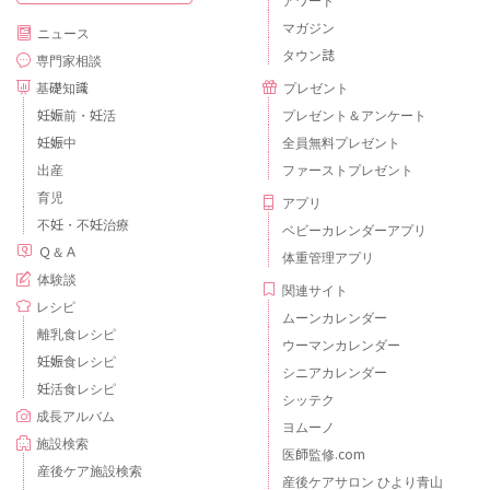
マガジン
ニュース
タウン誌
専門家相談
基礎知識
プレゼント
妊娠前・妊活
プレゼント＆アンケート
妊娠中
全員無料プレゼント
出産
ファーストプレゼント
育児
アプリ
不妊・不妊治療
ベビーカレンダーアプリ
Ｑ＆Ａ
体重管理アプリ
体験談
関連サイト
レシピ
ムーンカレンダー
離乳食レシピ
ウーマンカレンダー
妊娠食レシピ
シニアカレンダー
妊活食レシピ
シッテク
成長アルバム
ヨムーノ
施設検索
医師監修.com
産後ケア施設検索
産後ケアサロン ひより青山