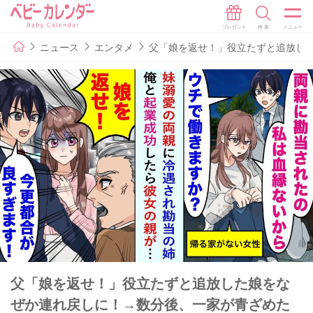
ニュース
エンタメ
父「娘を返せ！」役立たずと追放し
父「娘を返せ！」役立たずと追放した娘をな
ぜか連れ戻しに！→数分後、一家が青ざめた