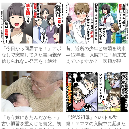
「今日から同居する！」アポ
昔、近所の少年と結婚を約束
なしで突撃してきた義両親が
⇒12年後、入院中に「約束覚
信じられない発言を！絶対嫌
えていますか？」医師が現
だ...
れ...
「もう嫁にきたんだから…」
「娘VS祖母」のバトル勃
古い慣習を重んじる義父。初
発！？ママの入院中に起きた