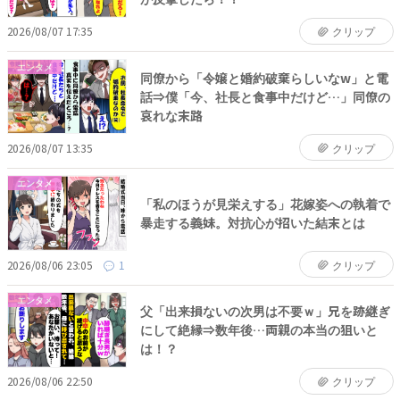
2026/08/07 17:35
クリップ
エンタメ
同僚から「令嬢と婚約破棄らしいなw」と電
話⇒僕「今、社長と食事中だけど…」同僚の
哀れな末路
2026/08/07 13:35
クリップ
エンタメ
「私のほうが見栄えする」花嫁姿への執着で
暴走する義妹。対抗心が招いた結末とは
2026/08/06 23:05
1
クリップ
エンタメ
父「出来損ないの次男は不要ｗ」兄を跡継ぎ
にして絶縁⇒数年後…両親の本当の狙いと
は！？
2026/08/06 22:50
クリップ