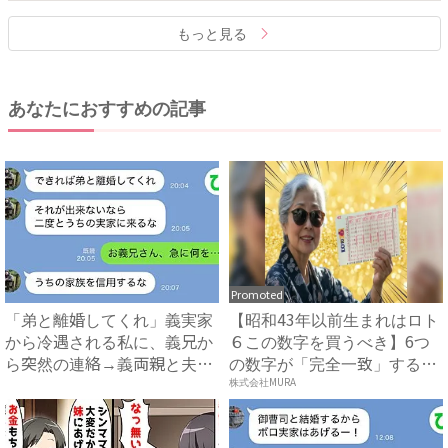
もっと見る
あなたにおすすめの記事
Promoted
「弟と離婚してくれ」義実家
【昭和43年以前生まれはロト
から冷遇される私に、義兄か
６この数字を買うべき】6つ
ら突然の連絡→義両親と夫が
の数字が「完全一致」する
企...
方...
株式会社MURA