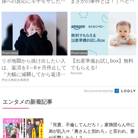
孫への反応にモヤモヤした体
まさかの事件とは！｜ベビー
験...
カレ...
Promoted
Promoted
リボ地獄から抜け出したい人
【出産準備お試しbox】無料
は、返済を3～6ヶ月停止して
でもらえる!
『大幅に減額してから返済
Amazon
す...
渋谷法務総合事務所
Recommended by
エンタメの新着記事
エンタメ
「兄貴、不倫してんだろ！」家族団らん中に
弟が乱入⇒「奥さんと別れろ」と言われ、妻
が反撃したら！？