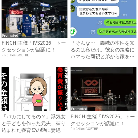
Promoted
FINCHI主催「IVS2026」トー
「そんな…」義妹の本性を知
クセッションが話題に！
るのは私だけ。彼女の策略に
ハマった両親と弟から家を追
FINCHI on GOETHE
い...
Promoted
「バカにしてるの？」浮気女
FINCHI主催「IVS2026」トー
と子どもを作った元夫、振り
クセッションが話題に！
込まれた養育費の額に妻絶句
FINCHI on GOETHE
...