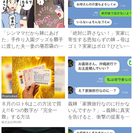
「シンママだから妹にあげ
「絶対に許さない！」実家に
た」手作り入園グッズを勝手
寄生する恩知らずの妹→母は
に渡した夫…妻の堪忍袋の緒
ゴミ？実家はボロ？ひどい悪
が切...
態...
Promoted
８月のロト6はこの方法で買
義妹「家族旅行なのに行かな
え!!６つの数字が『完全一
いんですか？」→義妹に真実
致』する方法
を告げると、衝撃の提案をさ
れ...
株式会社MURA