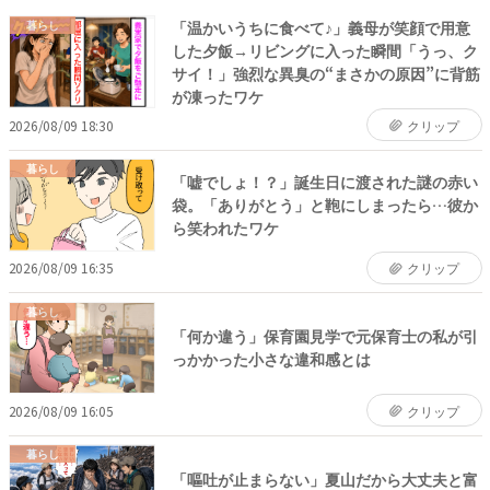
「温かいうちに食べて♪」義母が笑顔で用意
暮らし
した夕飯→リビングに入った瞬間「うっ、ク
サイ！」強烈な異臭の“まさかの原因”に背筋
が凍ったワケ
2026/08/09 18:30
クリップ
暮らし
「嘘でしょ！？」誕生日に渡された謎の赤い
袋。「ありがとう」と鞄にしまったら…彼か
ら笑われたワケ
2026/08/09 16:35
クリップ
暮らし
「何か違う」保育園見学で元保育士の私が引
っかかった小さな違和感とは
2026/08/09 16:05
クリップ
暮らし
「嘔吐が止まらない」夏山だから大丈夫と富