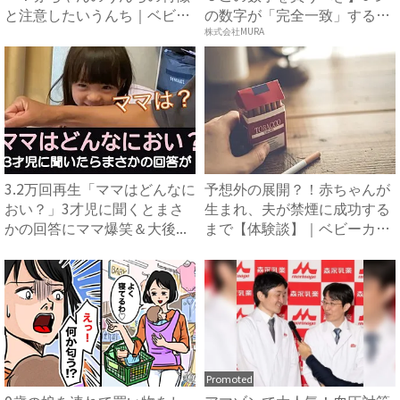
と注意したいうんち｜ベビー
の数字が「完全一致」する
カレ...
方...
株式会社MURA
3.2万回再生「ママはどんなに
予想外の展開？！赤ちゃんが
おい？」3才児に聞くとまさ
生まれ、夫が禁煙に成功する
かの回答にママ爆笑＆大後...
まで【体験談】｜ベビーカレ
ン...
Promoted