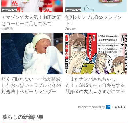
Promoted
Promoted
アマゾンで大人気！血圧対策
無料♪サンプルBoxプレゼン
はコーヒーに足してみて
ト!
森永乳業
Amazon
痛くて眠れない……私が経験
「またナンパされちゃっ
したおっぱいトラブルとその
た！」SNSでモテ自慢をする
対処法｜ベビーカレンダー
既婚者の友人→さすがにマズ
い！...
Recommended by
暮らしの新着記事