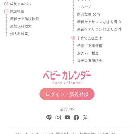
成長アルバム
ヨムーノ
施設検索
医師監修.com
産後ケア施設検索
産後ケアサロン ひより青山
産婦人科検索
産後ケアサロン ひより芝浦
婦人科検索
子育て支援団体
子育て支援機構
おぎゃー献金
母子栄養懇話会
ログイン／新規登録
公式SNS
ベビーカレンダーとは？
運営会社
個人情報の取扱いについて