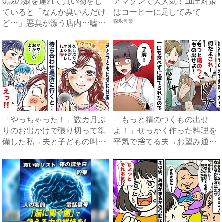
0歳の娘を連れて買い物をし
アマゾンで大人気！血圧対策
ていると「なんか臭いんだけ
はコーヒーに足してみて
ど…」悪臭が漂う店内…嘘で
森永乳業
し...
「やっちゃった！」数カ月ぶ
「もっと精のつくもの出せ
りのお出かけで張り切って準
よ！」せっかく作った料理を
備した私→夫と子どもの叫び
平気で捨てる夫→お望み通り
で...
の料...