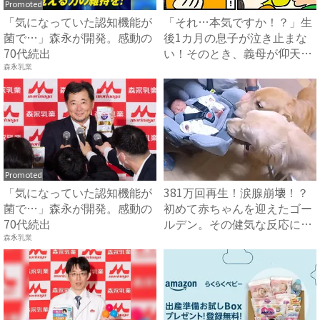
Promoted
「気になっていた認知機能が
「それ…本気ですか！？」生
菌で…」森永が開発。感動の
後1カ月の息子が泣き止まな
70代続出
い！そのとき、義母が仰天の
行...
森永乳業
Promoted
「気になっていた認知機能が
381万回再生！涙腺崩壊！？
菌で…」森永が開発。感動の
初めて赤ちゃんを迎えたゴー
70代続出
ルデン。その健気な反応に
「...
森永乳業