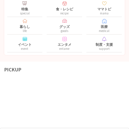
特集
食・レシピ
ママトピ
special
recipe
mama
暮らし
グッズ
医療
life
goods
medical
イベント
エンタメ
制度・支援
event
entame
support
PICKUP