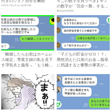
付きのシェア別荘を展開
６この数字を買うべき】6つ
COCO VILLA on GOETHE
の数字が「完全一致」する
方...
株式会社MURA
「離婚したらお前はホームレ
「子どもの貯金がゼロ！？」
ス確定」専業主婦の私を見下
突然消えた口座のお金→義母
す浮気夫と義母→「もう離婚
に抗議すると衝撃の事実が判
し...
明...