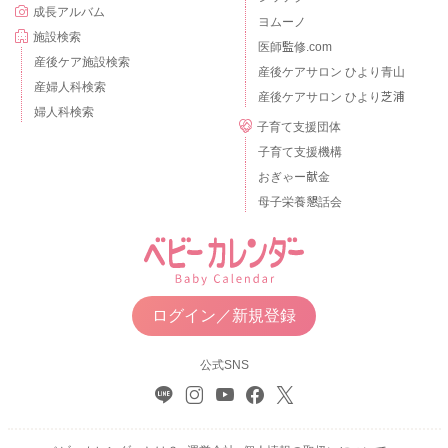
成長アルバム
ヨムーノ
施設検索
医師監修.com
産後ケア施設検索
産後ケアサロン ひより青山
産婦人科検索
産後ケアサロン ひより芝浦
婦人科検索
子育て支援団体
子育て支援機構
おぎゃー献金
母子栄養懇話会
ログイン／新規登録
公式SNS