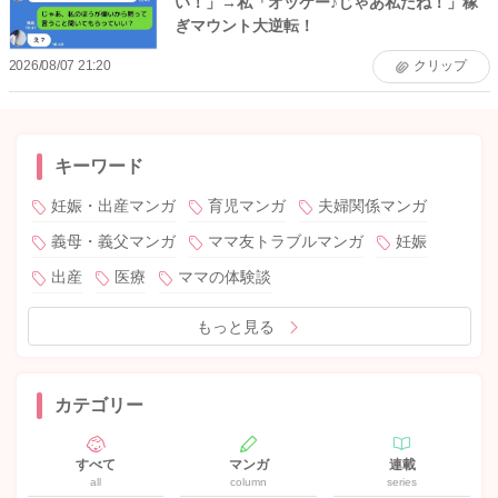
い！」→私「オッケー♪じゃあ私だね！」稼
ぎマウント大逆転！
2026/08/07 21:20
クリップ
キーワード
妊娠・出産マンガ
育児マンガ
夫婦関係マンガ
義母・義父マンガ
ママ友トラブルマンガ
妊娠
出産
医療
ママの体験談
もっと見る
カテゴリー
すべて
マンガ
連載
all
column
series