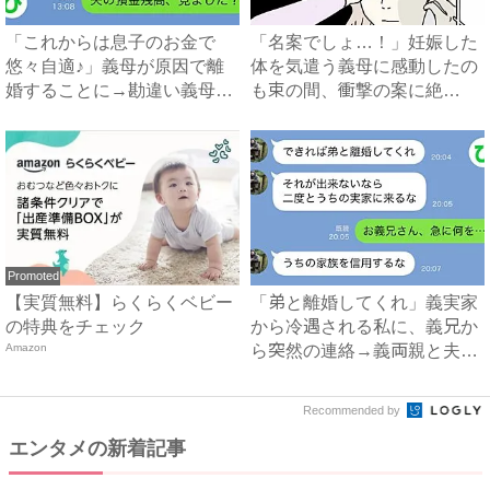
「これからは息子のお金で
「名案でしょ…！」妊娠した
悠々自適♪」義母が原因で離
体を気遣う義母に感動したの
婚することに→勘違い義母に
も束の間、衝撃の案に絶
真実...
句…！...
Promoted
【実質無料】らくらくベビー
「弟と離婚してくれ」義実家
の特典をチェック
から冷遇される私に、義兄か
Amazon
ら突然の連絡→義両親と夫が
企...
Recommended by
エンタメの新着記事