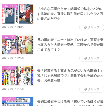
エンタメ
「小さな工場だとか」結婚式で私を小バカに
する妹の夫。直後に取引先が口にしたひと言
に青ざめたワケ
2026/08/07 23:05
クリップ
エンタメ
兄の婚約者「ニートは出ていけｗ」実家を乗
っ取ろうと大暴走⇒突然、二階から足音が聞
こえてきて！？
2026/08/07 22:50
クリップ
エンタメ
夫「起業する！支える気がないなら離婚！」
私「じゃあ離婚で♡」無断で会社を辞めた元
夫、お先真っ暗！
2026/08/07 21:50
クリップ
エンタメ
夫婦に優劣をつける夫「稼いでいるほうが偉