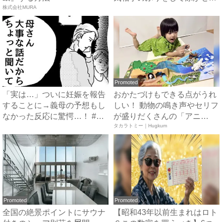
株式会社MURA
み...
Promoted
「実は…」ついに妊娠を報告
おかたづけもできる点がうれ
することに→義母の予想もし
しい！ 動物の鳴き声やセリフ
なかった反応に驚愕…！ #
が盛りだくさんの「アニ
早...
ア ...
タカラトミー｜Hugkum
Promoted
Promoted
全国の絶景ポイントにサウナ
【昭和43年以前生まれはロト