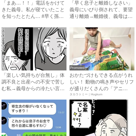
「まあ…！！」電話をかけて
「早く息子と離婚しなさい」
きた義母。私が寝ていたこと
義母にいびり倒されて、要望
を知ったとたん… #早く孫
通り離婚→離婚後、義母は絶
が...
句...
Promoted
「楽しい気持ちが台無し」体
おかたづけもできる点がうれ
調不良と出産への不安で苦し
しい！ 動物の鳴き声やセリフ
む私→義母からの冷たい言葉
が盛りだくさんの「アニ
に...
ア ...
タカラトミー｜Hugkum