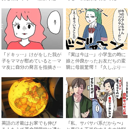
ぎ...
面...
「ドキッ…」けがをした我が
「実は今は…」小学生の時に
子をママが慰めていると…マ
娘と仲良かったお友だちの変
マ友に自分の発言を指摘さ
貌に母親驚愕！「久しぶりに
れ…...
見...
英語の才能はお家でも伸び
「私、サバサバ系だから〜」