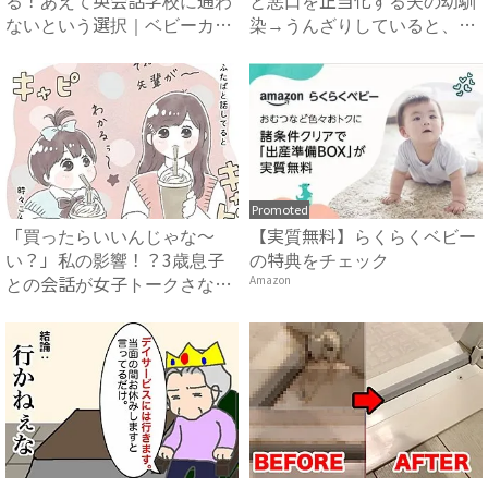
る！あえて英会話学校に通わ
と悪口を正当化する夫の幼馴
ないという選択｜ベビーカレ
染→うんざりしていると、夫
ンダ...
が...
Promoted
「買ったらいいんじゃな～
【実質無料】らくらくベビー
い？」私の影響！？3歳息子
の特典をチェック
との会話が女子トークさなが
Amazon
らで...