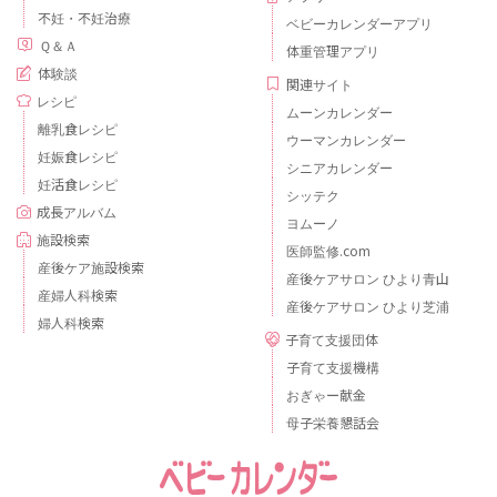
不妊・不妊治療
ベビーカレンダーアプリ
Ｑ＆Ａ
体重管理アプリ
体験談
関連サイト
レシピ
ムーンカレンダー
離乳食レシピ
ウーマンカレンダー
妊娠食レシピ
シニアカレンダー
妊活食レシピ
シッテク
成長アルバム
ヨムーノ
施設検索
医師監修.com
産後ケア施設検索
産後ケアサロン ひより青山
産婦人科検索
産後ケアサロン ひより芝浦
婦人科検索
子育て支援団体
子育て支援機構
おぎゃー献金
母子栄養懇話会