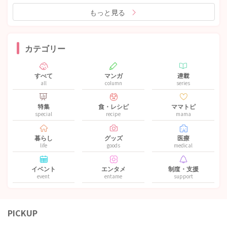
もっと見る
カテゴリー
すべて
マンガ
連載
all
column
series
特集
食・レシピ
ママトピ
special
recipe
mama
暮らし
グッズ
医療
life
goods
medical
イベント
エンタメ
制度・支援
event
entame
support
PICKUP