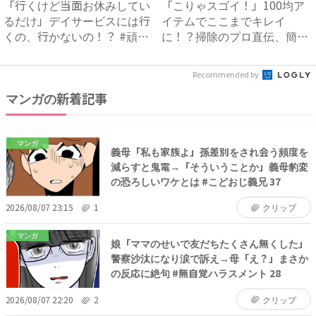
「行くけど当面お休みしてい
「こりゃスゴイ！」100均ア
るだけ」デイサービスには行
イテムでここまでキレイ
くの、行かないの！？ #頑
に！？掃除のプロ直伝、簡単
張...
お掃...
Recommended by
マンガの新着記事
マンガ
義母「私も家族よ」孫差別をされ会う頻度を
減らすと鬼電→「そういうことか」義母豹変
の恐ろしいワケとは #こどおじ義兄 37
2026/08/07 23:15
1
クリップ
マンガ
娘「ママのせいで友だちたくさん無くした」
警察沙汰になり涙で訴え→母「え？」まさか
の反応に絶句 #無自覚ハラスメント 28
2026/08/07 22:20
2
クリップ