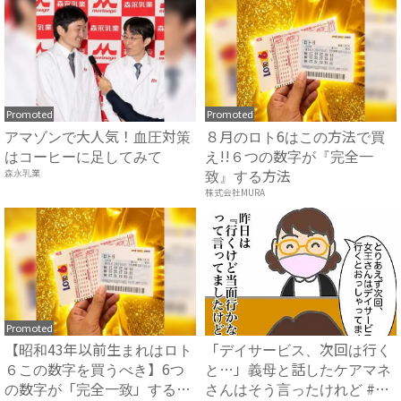
Promoted
Promoted
アマゾンで大人気！血圧対策
８月のロト6はこの方法で買
はコーヒーに足してみて
え!!６つの数字が『完全一
致』する方法
森永乳業
株式会社MURA
Promoted
【昭和43年以前生まれはロト
「デイサービス、次回は行く
６この数字を買うべき】6つ
と…」義母と話したケアマネ
の数字が「完全一致」する
さんはそう言ったけれど #