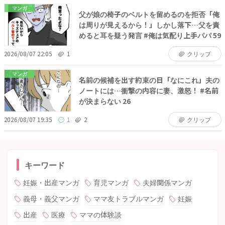
マンガ
父が娘の椅子のベルトを留めるのを拒否「俺
は周りが見えるから！」しかし落下…父を責
めると耳を疑う発言 #俺は気配り上手パパ 59
2026/08/07 22:05
1
クリップ
マンガ
名前の候補を出す約束の日「なにこれ」夫の
ノートには…衝撃の内容に妻、激怒！ #名前
が決まらない 26
2026/08/07 19:35
1
2
クリップ
キーワード
妊娠・出産マンガ
育児マンガ
夫婦関係マンガ
義母・義父マンガ
ママ友トラブルマンガ
妊娠
出産
医療
ママの体験談