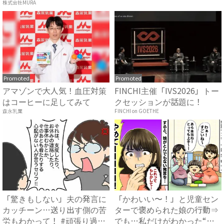
方...
頑...
株式会社MURA
Promoted
Promoted
アマゾンで大人気！血圧対策
FINCHI主催「IVS2026」トー
はコーヒーに足してみて
クセッションが話題に！
森永乳業
FINCHI on GOETHE
「驚きもしない」夫の発言に
「かわいい〜！」と児童セン
カッチーン…送り出す側の苦
ターで褒められた娘の行動⇒
労もわかって！ #頑張り過
でも…私だけがわかった“赤