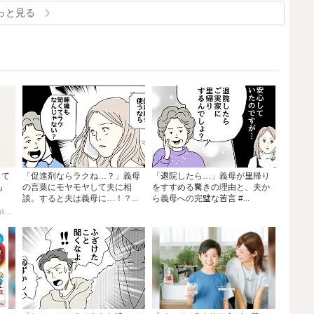
っと見る
・て
「促進剤ならラクね…？」義母
「退院したら…」義母が里帰り
も
の言葉にモヤモヤして夫に相
をすすめる驚きの理由と、夫か
談。すると夫は義母に…！？...
ら義母への完璧な苦言 #...
PR(アタック・キュキュット｜Hugkum)