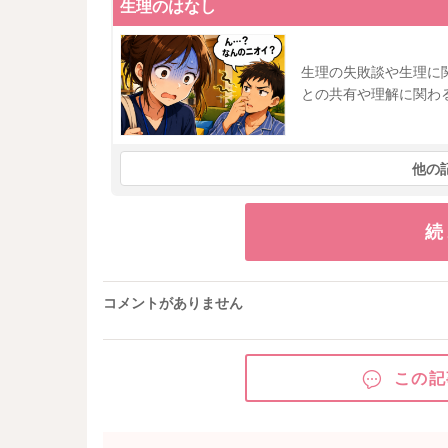
生理のはなし
生理の失敗談や生理に
との共有や理解に関わ
他の
続
コメントがありません
この記