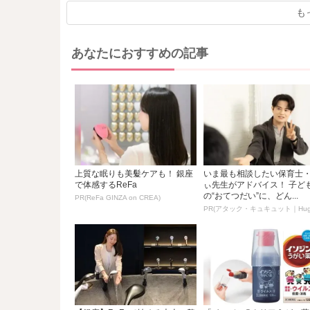
も
あなたにおすすめの記事
上質な眠りも美髪ケアも！ 銀座
いま最も相談したい保育士
で体感するReFa
ぃ先生がアドバイス！ 子ど
の“おてつだい”に、どん...
PR(ReFa GINZA on CREA)