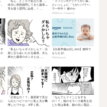
」
「ねぇ…ところであなた達…」
「イソジン®クリアうがい薬」
ー」
休日に突然訪問してきた義母→
といっしょに「うがいパワー」
耳を疑う質問にあ然…！ ...
で一年中！ 健やか
PR(iNova｜Hugkum)
告す
「私もいちゃダメかしら？」出
【出産準備お試しbox】無料で
なか
産に立ち会いたがる義母。夫も
もらえる!
呆れた義母のホンネとは…...
PR(Amazon)
「正気なの！？」義実家で見せ
「なんてヒドイことをする
死に
られたベビーカーに私と夫が驚
の！？」娘のモラハラ被害を信
愕したワケは… #早く孫...
じた母は暴走。娘の夫に電話