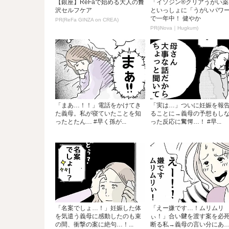
【銀座】ReFaで始める大人の贅
「イソジン®クリアうがい薬
沢セルフケア
といっしょに「うがいパワ
で一年中！ 健やか
PR(ReFa GINZA on CREA)
PR(iNova｜Hugkum)
「まあ…！！」電話をかけてき
「実は…」ついに妊娠を報
た義母。私が寝ていたことを知
ることに→義母の予想もし
ったとたん… #早く孫が...
った反応に驚愕…！ #早...
「名案でしょ…！」妊娠した体
「えー嫌です…！ムリムリ
を気遣う義母に感動したのも束
ぃ！」合い鍵を渡す案を必
の間、衝撃の案に絶句…！...
断る私→義母の言い分にあ