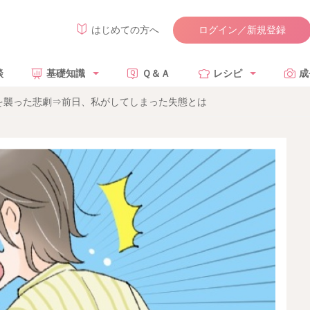
ログイン／新規登録
はじめての方へ
談
基礎知識
Ｑ＆Ａ
レシピ
成
を襲った悲劇⇒前日、私がしてしまった失態とは