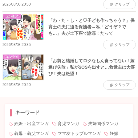
2026/08/08 20:50
クリップ
エンタメ
「わ・た・し・と♡子ども作っちゃう？」保
育士の夫に迫る保護者→私「どうぞ？で
も…」夫が土下座で謝罪！だって
2026/08/08 20:35
クリップ
エンタメ
「お前と結婚してロクなもん食ってない！嫁
選び失敗」私がSOSを出すと…救世主は大喜
び！夫は絶望！
2026/08/08 20:20
クリップ
キーワード
妊娠・出産マンガ
育児マンガ
夫婦関係マンガ
義母・義父マンガ
ママ友トラブルマンガ
妊娠