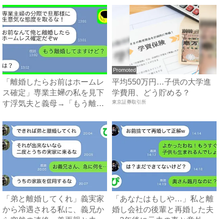
Promoted
「離婚したらお前はホームレ
平均550万円…子供の大学進
ス確定」専業主婦の私を見下
学費用、どう貯める？
す浮気夫と義母→「もう離婚
東京証券取引所
し...
「弟と離婚してくれ」義実家
「あなたはもしや…」私と離
から冷遇される私に、義兄か
婚し会社の後輩と再婚した夫