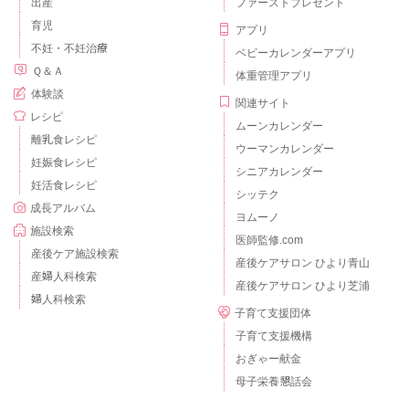
出産
ファーストプレゼント
育児
アプリ
不妊・不妊治療
ベビーカレンダーアプリ
Ｑ＆Ａ
体重管理アプリ
体験談
関連サイト
レシピ
ムーンカレンダー
離乳食レシピ
ウーマンカレンダー
妊娠食レシピ
シニアカレンダー
妊活食レシピ
シッテク
成長アルバム
ヨムーノ
施設検索
医師監修.com
産後ケア施設検索
産後ケアサロン ひより青山
産婦人科検索
産後ケアサロン ひより芝浦
婦人科検索
子育て支援団体
子育て支援機構
おぎゃー献金
母子栄養懇話会