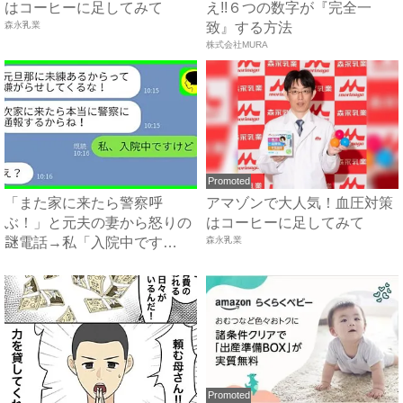
はコーヒーに足してみて
え!!６つの数字が『完全一
森永乳業
致』する方法
株式会社MURA
Promoted
「また家に来たら警察呼
アマゾンで大人気！血圧対策
ぶ！」と元夫の妻から怒りの
はコーヒーに足してみて
謎電話→私「入院中です
森永乳業
が？」真相...
Promoted