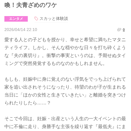
喚！夫青ざめのワケ
スカッと体験談
エンタメ
2026/04/14 22:10
0
愛する人との子どもを授かり、幸せと希望に満ちたマタニ
ティライフ。しかし、そんな穏やかな日々を打ち砕くよう
な『夫の裏切り』。衝撃の事実というのは、予期せぬタイ
ミングで突然発覚するものなのかもしれません。
もしも、妊娠中に身に覚えのない浮気をでっち上げられて
家を追い出されそうになったり、待望のわが子が生まれる
当日に「ほかの女性と生きていきたい」と離婚を突きつけ
られたりしたら……？
そこで今回は、妊娠・出産という人生の一大イベントの最
中に不倫に走り、身勝手な主張を繰り返す『最低夫』にま