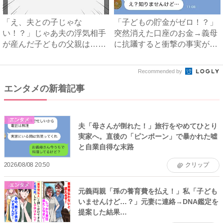
「え、夫との子じゃな
「子どもの貯金がゼロ！？」
い！？」じゃあ夫の浮気相手
突然消えた口座のお金→義母
が産んだ子どもの父親は…？
に抗議すると衝撃の事実が判
#不倫...
明...
Recommended by
エンタメの新着記事
エンタメ
夫「母さんが倒れた！」旅行をやめてひとり
実家へ。直後の「ピンポーン」で暴かれた嘘
と自業自得な末路
2026/08/08 20:50
クリップ
エンタメ
元義両親「孫の養育費を払え！」私「子ども
いませんけど…？」元妻に連絡→DNA鑑定を
提案した結果…