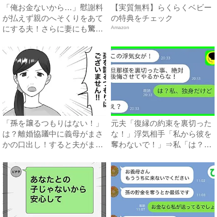
「俺お金ないから…」慰謝料
【実質無料】らくらくベビー
が払えず親のへそくりをあて
の特典をチェック
にする夫！さらに妻にも驚愕
Amazon
の...
「孫を譲るつもりはない！」
元夫「復縁の約束を裏切った
は？離婚協議中に義母がまさ
な！」浮気相手「私から彼を
かの口出し！すると夫がまさ
奪わないで！」⇒私「は？」
か...
一...