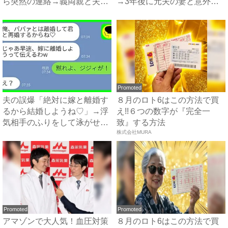
ら突然の連絡→義両親と夫が
→3年後に元夫の妻と意外な
企...
場...
Promoted
夫の誤爆「絶対に嫁と離婚す
８月のロト6はこの方法で買
るから結婚しようね♡」→浮
え!!６つの数字が『完全一
気相手のふりをして泳がせて
致』する方法
み...
株式会社MURA
Promoted
Promoted
アマゾンで大人気！血圧対策
８月のロト6はこの方法で買