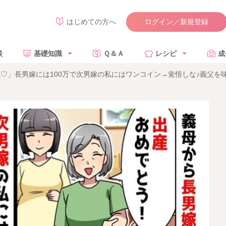
ログイン／新規登録
はじめての方へ
談
基礎知識
Ｑ＆Ａ
レシピ
成
ね♡」長男嫁には100万で次男嫁の私にはワンコイン→覚悟しな♪義父を