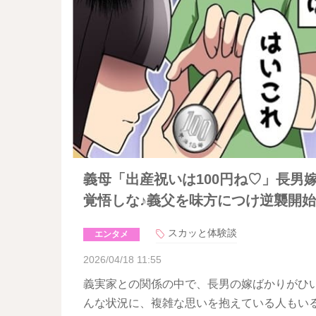
義母「出産祝いは100円ね♡」長男
覚悟しな♪義父を味方につけ逆襲開始
スカッと体験談
エンタメ
2026/04/18 11:55
義実家との関係の中で、長男の嫁ばかりがひ
んな状況に、複雑な思いを抱えている人もい