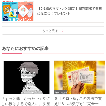
【0-1歳のママ・パパ限定】資料請求で育児
に役立つ！プレゼント
もっと見る
あなたにおすすめの記事
Promoted
「ずっと悲しかった…」やさ
８月のロト6はこの方法で買
しい彼はまるで別人に。失望
え!!６つの数字が『完全一