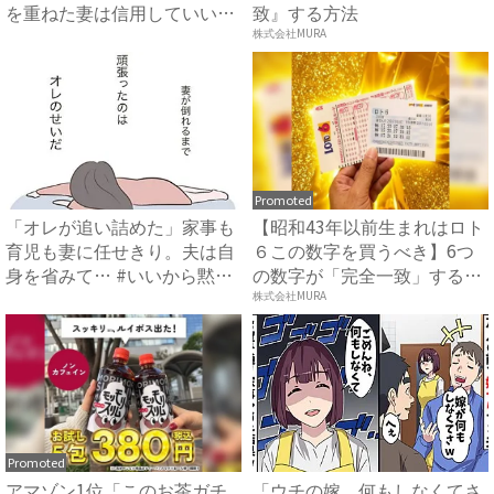
を重ねた妻は信用していいか
致』する方法
わ...
株式会社MURA
Promoted
「オレが追い詰めた」家事も
【昭和43年以前生まれはロト
育児も妻に任せきり。夫は自
６この数字を買うべき】6つ
身を省みて… #いいから黙
の数字が「完全一致」する
っ...
方...
株式会社MURA
Promoted
アマゾン1位「このお茶ガチ
「ウチの嫁、何もしなくてさ