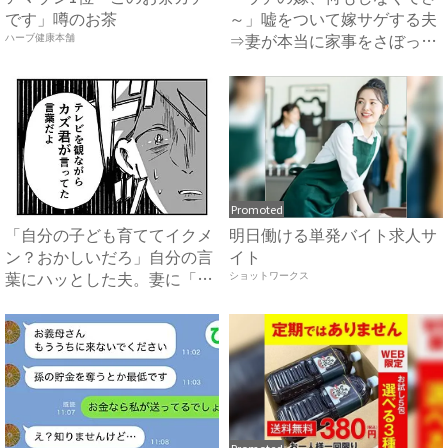
です」噂のお茶
～」嘘をついて嫁サゲする夫
⇒妻が本当に家事をさぼった
ハーブ健康本舗
結...
Promoted
「自分の子ども育ててイクメ
明日働ける単発バイト求人サ
ン？おかしいだろ」自分の言
イト
葉にハッとした夫。妻に「違
ショットワークス
っ...
Promoted