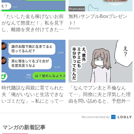
Promoted
「たいした金も稼げないお前
無料♪サンプルBoxプレゼン
がなんて態度だ！」私を見下
ト!
し、離婚を突き付けてきた夫
Amazon
に...
時代錯誤な両親に育てられた
「なんでブン太と不倫なん
夫「俺がいないと生活できな
て…」同僚に夫と浮気した理
いゴミだな」→私にとっての
由を問い詰めると、予想外の
ゴ...
返答...
Recommended by
マンガの新着記事