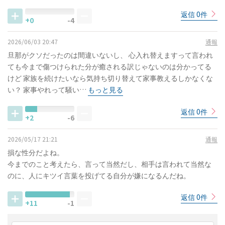
返信 0件
+0
-4
2026/06/03 20:47
通報
旦那がクソだったのは間違いないし、 心入れ替えますって言われ
ても今まで傷つけられた分が癒される訳じゃないのは分かってる
けど 家族を続けたいなら気持ち切り替えて家事教えるしかなくな
い？ 家事やれって騒い…
もっと見る
返信 0件
+2
-6
2026/05/17 21:21
通報
損な性分だよね。
今までのこと考えたら、言って当然だし、相手は言われて当然な
のに、人にキツイ言葉を投げてる自分が嫌になるんだね。
返信 0件
+11
-1