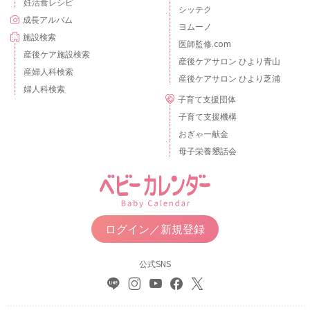
妊活食レシピ
シッテク
成長アルバム
ヨムーノ
施設検索
医師監修.com
産後ケア施設検索
産後ケアサロン ひより青山
産婦人科検索
産後ケアサロン ひより芝浦
婦人科検索
子育て支援団体
子育て支援機構
おぎゃー献金
母子栄養懇話会
ログイン／新規登録
公式SNS