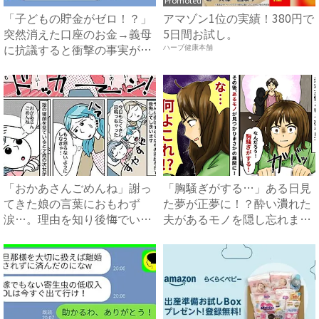
「子どもの貯金がゼロ！？」
アマゾン1位の実績！380円で
突然消えた口座のお金→義母
5日間お試し。
に抗議すると衝撃の事実が判
ハーブ健康本舗
明...
「おかあさんごめんね」謝っ
「胸騒ぎがする…」ある日見
てきた娘の言葉におもわず
た夢が正夢に！？酔い潰れた
涙…。理由を知り後悔でいっ
夫があるモノを隠し忘れまさ
ぱい...
か...