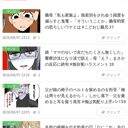
マンガ
義母「私も家族よ」孫差別をされ会う頻度を
減らすと鬼電→「そういうことか」義母豹変
の恐ろしいワケとは #こどおじ義兄 37
2026/08/07 23:15
1
クリップ
マンガ
娘「ママのせいで友だちたくさん無くした」
警察沙汰になり涙で訴え→母「え？」まさか
の反応に絶句 #無自覚ハラスメント 28
2026/08/07 22:20
2
クリップ
マンガ
父が娘の椅子のベルトを留めるのを拒否「俺
は周りが見えるから！」しかし落下…父を責
めると耳を疑う発言 #俺は気配り上手パパ 59
2026/08/07 22:05
1
クリップ
マンガ
名前の候補を出す約束の日「なにこれ」夫の