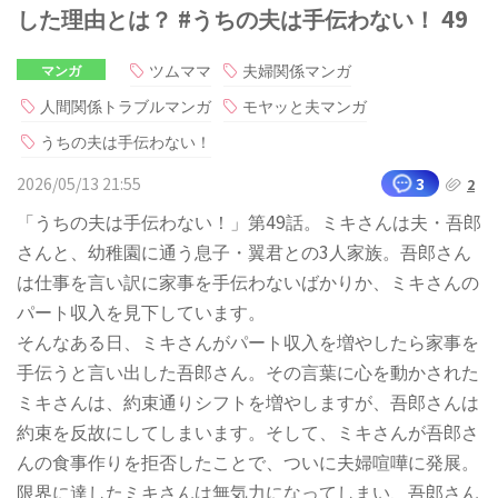
した理由とは？ #うちの夫は手伝わない！ 49
ツムママ
夫婦関係マンガ
マンガ
人間関係トラブルマンガ
モヤッと夫マンガ
うちの夫は手伝わない！
2026/05/13 21:55
3
2
「うちの夫は手伝わない！」第49話。ミキさんは夫・吾郎
さんと、幼稚園に通う息子・翼君との3人家族。吾郎さん
は仕事を言い訳に家事を手伝わないばかりか、ミキさんの
パート収入を見下しています。
そんなある日、ミキさんがパート収入を増やしたら家事を
手伝うと言い出した吾郎さん。その言葉に心を動かされた
ミキさんは、約束通りシフトを増やしますが、吾郎さんは
約束を反故にしてしまいます。そして、ミキさんが吾郎さ
んの食事作りを拒否したことで、ついに夫婦喧嘩に発展。
限界に達したミキさんは無気力になってしまい、吾郎さん