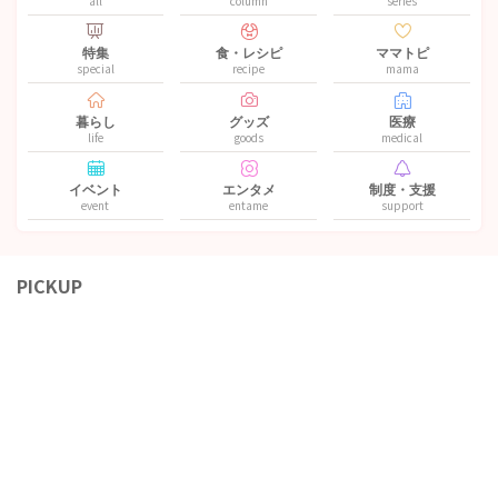
all
column
series
特集
食・レシピ
ママトピ
special
recipe
mama
暮らし
グッズ
医療
life
goods
medical
イベント
エンタメ
制度・支援
event
entame
support
PICKUP