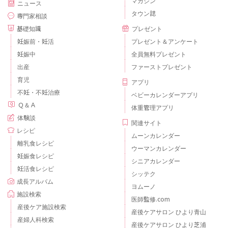
マガジン
ニュース
タウン誌
専門家相談
基礎知識
プレゼント
妊娠前・妊活
プレゼント＆アンケート
妊娠中
全員無料プレゼント
出産
ファーストプレゼント
育児
アプリ
不妊・不妊治療
ベビーカレンダーアプリ
Ｑ＆Ａ
体重管理アプリ
体験談
関連サイト
レシピ
ムーンカレンダー
離乳食レシピ
ウーマンカレンダー
妊娠食レシピ
シニアカレンダー
妊活食レシピ
シッテク
成長アルバム
ヨムーノ
施設検索
医師監修.com
産後ケア施設検索
産後ケアサロン ひより青山
産婦人科検索
産後ケアサロン ひより芝浦