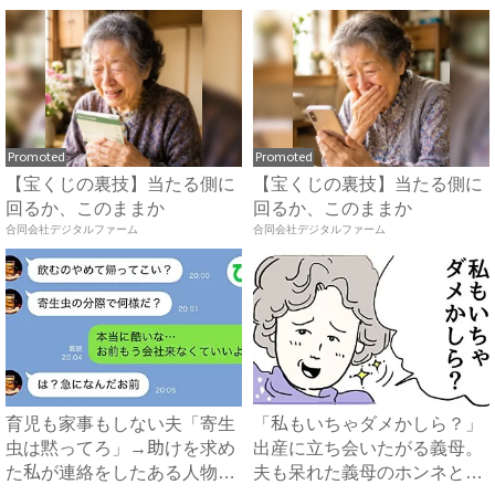
Promoted
Promoted
【宝くじの裏技】当たる側に
【宝くじの裏技】当たる側に
回るか、このままか
回るか、このままか
合同会社デジタルファーム
合同会社デジタルファーム
育児も家事もしない夫「寄生
「私もいちゃダメかしら？」
虫は黙ってろ」→助けを求め
出産に立ち会いたがる義母。
た私が連絡をしたある人物と
夫も呆れた義母のホンネと