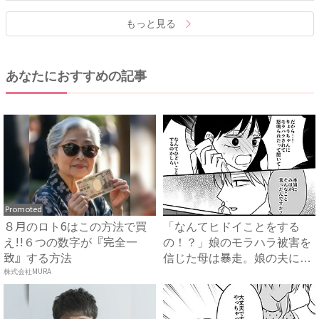
もっと見る
あなたにおすすめの記事
Promoted
８月のロト6はこの方法で買
「なんてヒドイことをする
え!!６つの数字が『完全一
の！？」娘のモラハラ被害を
致』する方法
信じた母は暴走。娘の夫に電
株式会社MURA
話を...