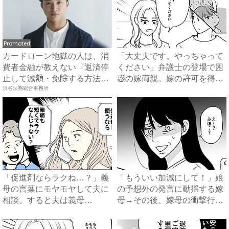
Promoted
カードローン地獄の人は、消
「大丈夫です。やっちゃって
費者金融が教えない『返済停
ください」弁護士の登場で困
止して減額・免除する方法』
惑の嫁両親。嫁の許可を得た
で...
渋谷法務総合事務所
母...
「促進剤ならラクね…？」義
「もういい加減にして！」娘
母の言葉にモヤモヤして夫に
の予想外の発言に動揺する嫁
相談。すると夫は義母
母→その後、嫁母の衝撃行動
に…！？...
で...