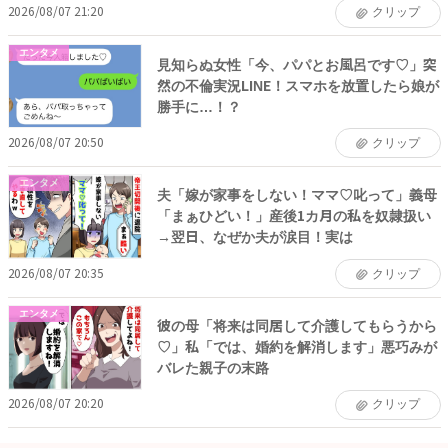
2026/08/07 21:20
クリップ
エンタメ
見知らぬ女性「今、パパとお風呂です♡」突
然の不倫実況LINE！スマホを放置したら娘が
勝手に…！？
2026/08/07 20:50
クリップ
エンタメ
夫「嫁が家事をしない！ママ♡叱って」義母
「まぁひどい！」産後1カ月の私を奴隷扱い
→翌日、なぜか夫が涙目！実は
2026/08/07 20:35
クリップ
エンタメ
彼の母「将来は同居して介護してもらうから
♡」私「では、婚約を解消します」悪巧みが
バレた親子の末路
2026/08/07 20:20
クリップ