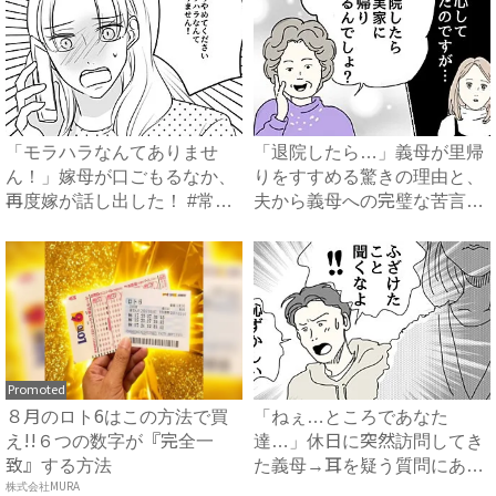
「モラハラなんてありませ
「退院したら…」義母が里帰
ん！」嫁母が口ごもるなか、
りをすすめる驚きの理由と、
再度嫁が話し出した！ #常識
夫から義母への完璧な苦言
知...
#...
Promoted
８月のロト6はこの方法で買
「ねぇ…ところであなた
え!!６つの数字が『完全一
達…」休日に突然訪問してき
致』する方法
た義母→耳を疑う質問にあ
株式会社MURA
然…！ ...