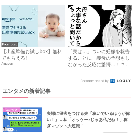
は...
は…...
Promoted
【出産準備お試しbox】無料
「実は…」ついに妊娠を報告
でもらえる!
することに→義母の予想もし
Amazon
なかった反応に驚愕…！ #
早...
Recommended by
エンタメの新着記事
エンタメ
夫婦に優劣をつける夫「稼いでいるほうが偉
い！」→私「オッケー♪じゃあ私だね！」稼
ぎマウント大逆転！