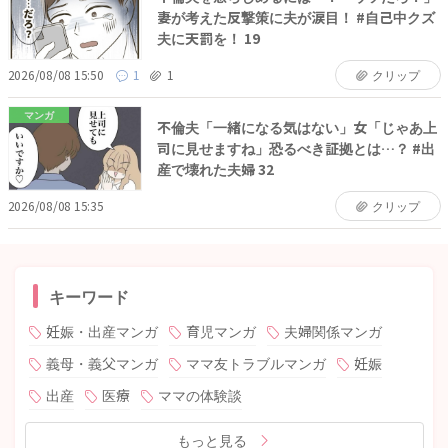
妻が考えた反撃策に夫が涙目！ #自己中クズ
夫に天罰を！ 19
2026/08/08 15:50
1
1
クリップ
マンガ
不倫夫「一緒になる気はない」女「じゃあ上
司に見せますね」恐るべき証拠とは…？ #出
産で壊れた夫婦 32
2026/08/08 15:35
クリップ
キーワード
妊娠・出産マンガ
育児マンガ
夫婦関係マンガ
義母・義父マンガ
ママ友トラブルマンガ
妊娠
出産
医療
ママの体験談
もっと見る