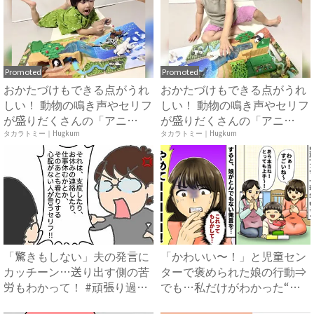
Promoted
Promoted
おかたづけもできる点がうれ
おかたづけもできる点がうれ
しい！ 動物の鳴き声やセリフ
しい！ 動物の鳴き声やセリフ
が盛りだくさんの「アニ
が盛りだくさんの「アニ
ア ...
ア ...
タカラトミー｜Hugkum
タカラトミー｜Hugkum
「驚きもしない」夫の発言に
「かわいい〜！」と児童セン
カッチーン…送り出す側の苦
ターで褒められた娘の行動⇒
労もわかって！ #頑張り過
でも…私だけがわかった“赤
ぎ...
面...