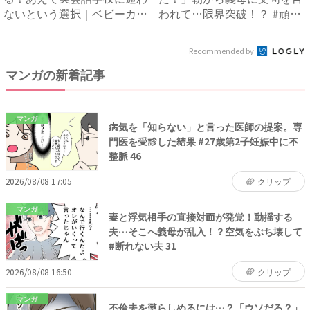
ないという選択｜ベビーカレ
われて…限界突破！？ #頑張
ンダ...
り過...
Recommended by
マンガの新着記事
マンガ
病気を「知らない」と言った医師の提案。専
門医を受診した結果 #27歳第2子妊娠中に不
整脈 46
2026/08/08 17:05
クリップ
マンガ
妻と浮気相手の直接対面が発覚！動揺する
夫…そこへ義母が乱入！？空気をぶち壊して
#断れない夫 31
2026/08/08 16:50
クリップ
マンガ
不倫夫を懲らしめるには…？「ウソだろ？」