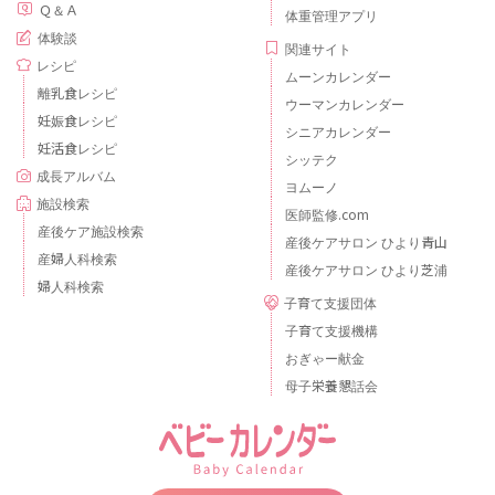
Ｑ＆Ａ
体重管理アプリ
体験談
関連サイト
レシピ
ムーンカレンダー
離乳食レシピ
ウーマンカレンダー
妊娠食レシピ
シニアカレンダー
妊活食レシピ
シッテク
成長アルバム
ヨムーノ
施設検索
医師監修.com
産後ケア施設検索
産後ケアサロン ひより青山
産婦人科検索
産後ケアサロン ひより芝浦
婦人科検索
子育て支援団体
子育て支援機構
おぎゃー献金
母子栄養懇話会