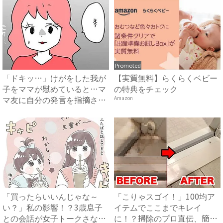
Promoted
「ドキッ…」けがをした我が
【実質無料】らくらくベビー
子をママが慰めていると…マ
の特典をチェック
マ友に自分の発言を指摘さ
Amazon
れ…...
「買ったらいいんじゃな～
「こりゃスゴイ！」100均ア
い？」私の影響！？3歳息子
イテムでここまでキレイ
との会話が女子トークさなが
に！？掃除のプロ直伝、簡単