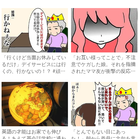
らで...
お掃...
「行くけど当面お休みしてい
「お互い様ってことで」不注
るだけ」デイサービスには行
意でケガした娘。それを指摘
くの、行かないの！？ #頑
されたママ友が衝撃の反応
張...
を？...
英語の才能はお家でも伸び
「とんでもない目にあっ
る！あえて英会話学校に通わ
た！」朝から義母に文句を言