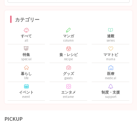
カテゴリー
すべて
マンガ
連載
all
column
series
特集
食・レシピ
ママトピ
special
recipe
mama
暮らし
グッズ
医療
life
goods
medical
イベント
エンタメ
制度・支援
event
entame
support
PICKUP