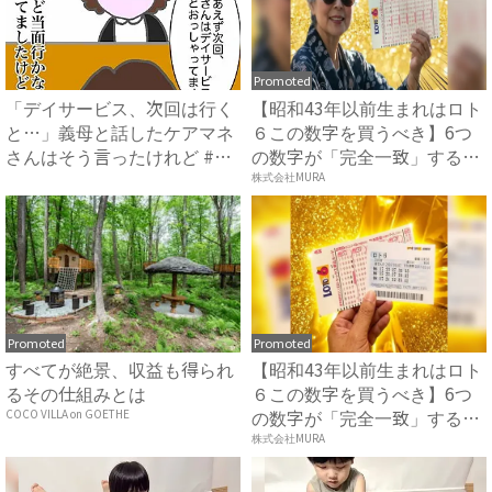
Promoted
「デイサービス、次回は行く
【昭和43年以前生まれはロト
と…」義母と話したケアマネ
６この数字を買うべき】6つ
さんはそう言ったけれど #
の数字が「完全一致」する
頑...
方...
株式会社MURA
Promoted
Promoted
すべてが絶景、収益も得られ
【昭和43年以前生まれはロト
るその仕組みとは
６この数字を買うべき】6つ
の数字が「完全一致」する
COCO VILLA on GOETHE
方...
株式会社MURA