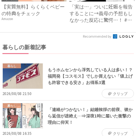
【実質無料】らくらくベビー
「実は…」ついに妊娠を報告
の特典をチェック
することに→義母の予想もし
なかった反応に驚愕…！ #
Amazon
早...
Recommended by
暮らしの新着記事
暮らし
もうホムセンから浮気している人は多い！？
福岡発【コスモス】でしか買えない「値上げ
も許容できる安さ」お得系3選
2026/08/08 21:50
クリップ
暮らし
「連絡がつかない！」結婚挨拶の前夜、彼か
ら返信が途絶え…⇒深夜1時に届いた衝撃の
理由に仰天！
2026/08/08 16:35
クリップ