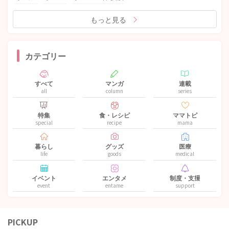
もっと見る
カテゴリー
すべて
マンガ
連載
all
column
series
特集
食・レシピ
ママトピ
special
recipe
mama
暮らし
グッズ
医療
life
goods
medical
イベント
エンタメ
制度・支援
event
entame
support
PICKUP