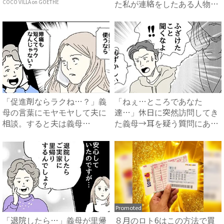
た私が連絡をしたある人物と
COCO VILLA on GOETHE
は...
「促進剤ならラクね…？」義
「ねぇ…ところであなた
母の言葉にモヤモヤして夫に
達…」休日に突然訪問してき
相談。すると夫は義母
た義母→耳を疑う質問にあ
に…！？...
然…！ ...
Promoted
「退院したら…」義母が里帰
８月のロト6はこの方法で買