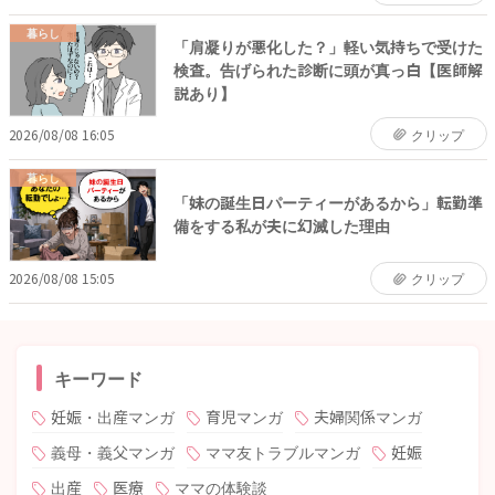
暮らし
「肩凝りが悪化した？」軽い気持ちで受けた
検査。告げられた診断に頭が真っ白【医師解
説あり】
2026/08/08 16:05
クリップ
暮らし
「妹の誕生日パーティーがあるから」転勤準
備をする私が夫に幻滅した理由
2026/08/08 15:05
クリップ
キーワード
妊娠・出産マンガ
育児マンガ
夫婦関係マンガ
義母・義父マンガ
ママ友トラブルマンガ
妊娠
出産
医療
ママの体験談