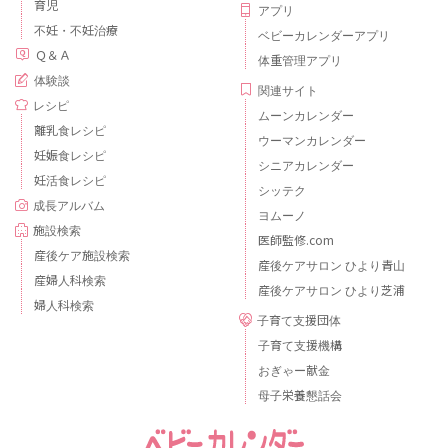
育児
アプリ
不妊・不妊治療
ベビーカレンダーアプリ
Ｑ＆Ａ
体重管理アプリ
体験談
関連サイト
レシピ
ムーンカレンダー
離乳食レシピ
ウーマンカレンダー
妊娠食レシピ
シニアカレンダー
妊活食レシピ
シッテク
成長アルバム
ヨムーノ
施設検索
医師監修.com
産後ケア施設検索
産後ケアサロン ひより青山
産婦人科検索
産後ケアサロン ひより芝浦
婦人科検索
子育て支援団体
子育て支援機構
おぎゃー献金
母子栄養懇話会