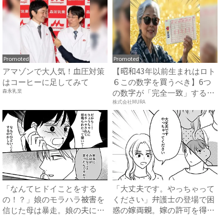
Promoted
Promoted
アマゾンで大人気！血圧対策
【昭和43年以前生まれはロト
はコーヒーに足してみて
６この数字を買うべき】6つ
の数字が「完全一致」する
森永乳業
方...
株式会社MURA
「なんてヒドイことをする
「大丈夫です。やっちゃって
の！？」娘のモラハラ被害を
ください」弁護士の登場で困
信じた母は暴走。娘の夫に電
惑の嫁両親。嫁の許可を得た