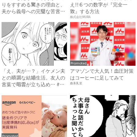
りをすすめる驚きの理由と、
え!!６つの数字が『完全一
夫から義母への完璧な苦言
致』する方法
#...
株式会社MURA
Promoted
「え、夫が…？」イケメン夫
アマゾンで大人気！血圧対策
との順調な結婚生活。友人の
はコーヒーに足してみて
言葉で暗雲が立ち込め… #
森永乳業
サ...
Promoted