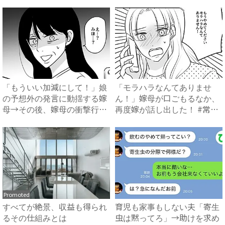
話を...
母...
「もういい加減にして！」娘
「モラハラなんてありませ
の予想外の発言に動揺する嫁
ん！」嫁母が口ごもるなか、
母→その後、嫁母の衝撃行動
再度嫁が話し出した！ #常識
で...
知...
Promoted
すべてが絶景、収益も得られ
育児も家事もしない夫「寄生
るその仕組みとは
虫は黙ってろ」→助けを求め