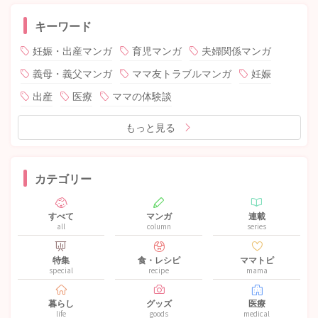
キーワード
妊娠・出産マンガ
育児マンガ
夫婦関係マンガ
義母・義父マンガ
ママ友トラブルマンガ
妊娠
出産
医療
ママの体験談
もっと見る
カテゴリー
すべて
マンガ
連載
all
column
series
特集
食・レシピ
ママトピ
special
recipe
mama
暮らし
グッズ
医療
life
goods
medical