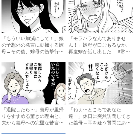
「もういい加減にして！」娘
「モラハラなんてありませ
の予想外の発言に動揺する嫁
ん！」嫁母が口ごもるなか、
母→その後、嫁母の衝撃行動
再度嫁が話し出した！ #常識
で...
知...
「退院したら…」義母が里帰
「ねぇ…ところであなた
りをすすめる驚きの理由と、
達…」休日に突然訪問してき
夫から義母への完璧な苦言
た義母→耳を疑う質問にあ
#...
然…！ ...