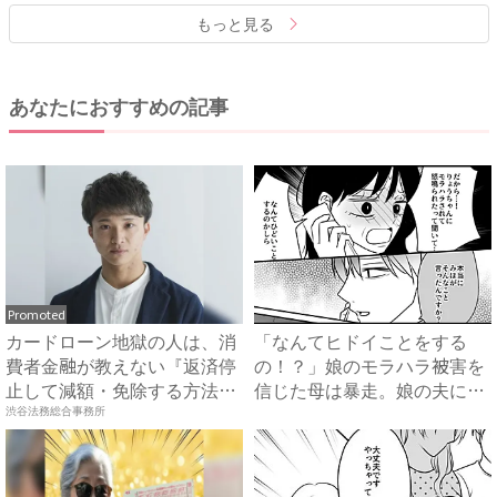
もっと見る
あなたにおすすめの記事
Promoted
カードローン地獄の人は、消
「なんてヒドイことをする
費者金融が教えない『返済停
の！？」娘のモラハラ被害を
止して減額・免除する方法』
信じた母は暴走。娘の夫に電
で...
話を...
渋谷法務総合事務所