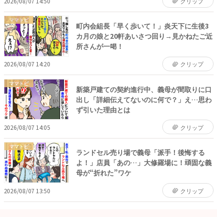
2026/08/07 14:50
クリップ
ママトピ
町内会組長「早く歩いて！」炎天下に生後3
カ月の娘と20軒あいさつ回り→見かねたご近
所さんが一喝！
2026/08/07 14:20
クリップ
ママトピ
新築戸建ての契約進行中、義母が間取りに口
出し「詳細伝えてないのに何で？」え…思わ
ず引いた理由とは
2026/08/07 14:05
クリップ
ママトピ
ランドセル売り場で義母「派手！後悔する
よ！」店員「あの…」大修羅場に！頑固な義
母が“折れた”ワケ
2026/08/07 13:50
クリップ