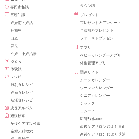
タウン誌
専門家相談
基礎知識
プレゼント
妊娠前・妊活
プレゼント＆アンケート
妊娠中
全員無料プレゼント
出産
ファーストプレゼント
育児
アプリ
不妊・不妊治療
ベビーカレンダーアプリ
Ｑ＆Ａ
体重管理アプリ
体験談
関連サイト
レシピ
ムーンカレンダー
離乳食レシピ
ウーマンカレンダー
妊娠食レシピ
シニアカレンダー
妊活食レシピ
シッテク
成長アルバム
ヨムーノ
施設検索
医師監修.com
産後ケア施設検索
産後ケアサロン ひより青山
産婦人科検索
産後ケアサロン ひより芝浦
婦人科検索