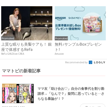
早...
Promoted
Promoted
上質な眠りも美髪ケアも！ 銀
無料♪サンプルBoxプレゼン
座で体感するReFa
ト!
ReFa GINZA on CREA
Amazon
Recommended by
ママトピの新着記事
ママトピ
ママ友「助け合お♡」自分の食事代を割り勘
請求→「なんで？」疑問に思っていると…さ
らなる暴論が！？