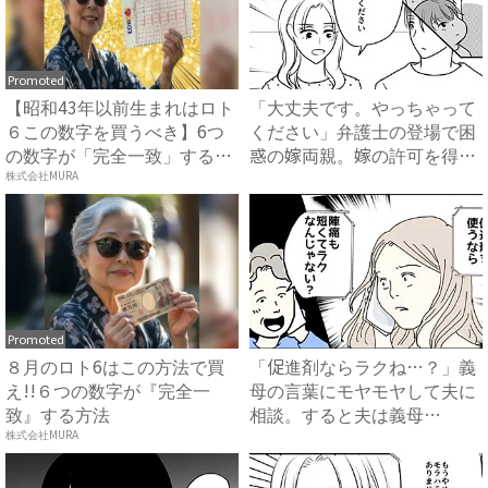
Promoted
【昭和43年以前生まれはロト
「大丈夫です。やっちゃって
６この数字を買うべき】6つ
ください」弁護士の登場で困
の数字が「完全一致」する
惑の嫁両親。嫁の許可を得た
方...
母...
株式会社MURA
Promoted
８月のロト6はこの方法で買
「促進剤ならラクね…？」義
え!!６つの数字が『完全一
母の言葉にモヤモヤして夫に
致』する方法
相談。すると夫は義母
に…！？...
株式会社MURA