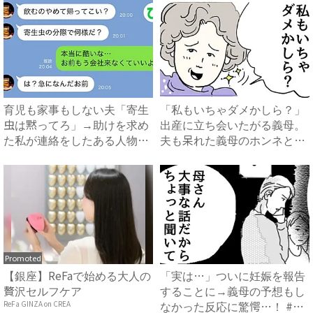
育児も家事もしない夫「寄生
「私もいちゃダメかしら？」
虫は黙ってろ」→助けを求め
出産に立ち会いたがる義母。
た私が連絡をしたある人物と
夫も呆れた義母のホンネと
は...
は…...
Promoted
【銀座】ReFaで始める大人の
「実は…」ついに妊娠を報告
贅沢セルフケア
することに→義母の予想もし
なかった反応に驚愕…！ #
ReFa GINZA on CREA