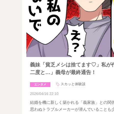
義妹「貧乏メシは捨てます♡」私が
二度と…」義母が最終通告！
スカッと体験談
エンタメ
2026/04/16 22:10
結婚を機に新しく築かれる「義家族」との関
思わぬトラブルメーカーが潜んでいることも