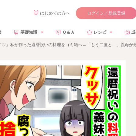
ログイン／新規登録
はじめての方へ
談
基礎知識
Ｑ＆Ａ
レシピ
成
す♡」私が作った還暦祝いの料理をゴミ箱へ→「もう二度と…」義母が