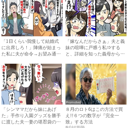
「1日くらい我慢して結婚式
「嫁なんだからさぁ」夫と義
に出席しろ！」陣痛が始まっ
妹の喧嘩に戸惑う私⇒する
た私に夫が命令→お望み通り
と、詳細を知った義母からま
出...
さか...
Promoted
「シンママだから妹にあげ
８月のロト6はこの方法で買
た」手作り入園グッズを勝手
え!!６つの数字が『完全一
に渡した夫…妻の堪忍袋の緒
致』する方法
が切...
株式会社MURA