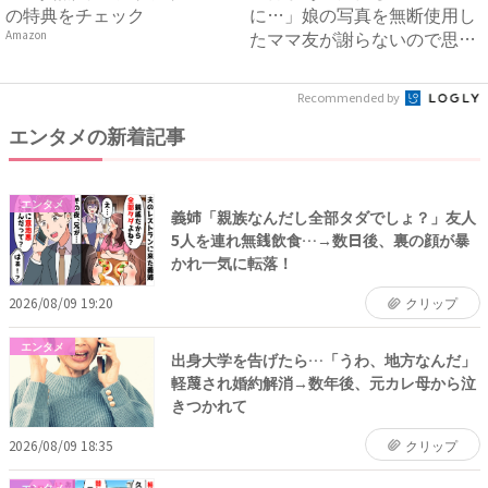
の特典をチェック
に…」娘の写真を無断使用し
たママ友が謝らないので思わ
Amazon
ず…...
Recommended by
エンタメの新着記事
エンタメ
義姉「親族なんだし全部タダでしょ？」友人
5人を連れ無銭飲食…→数日後、裏の顔が暴
かれ一気に転落！
2026/08/09 19:20
クリップ
エンタメ
出身大学を告げたら…「うわ、地方なんだ」
軽蔑され婚約解消→数年後、元カレ母から泣
きつかれて
2026/08/09 18:35
クリップ
エンタメ