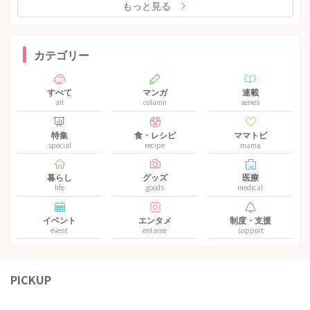
もっと見る
カテゴリー
すべて
マンガ
連載
all
column
series
特集
食・レシピ
ママトピ
special
recipe
mama
暮らし
グッズ
医療
life
goods
medical
イベント
エンタメ
制度・支援
event
entame
support
PICKUP