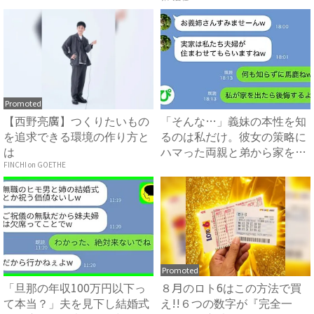
Promoted
【西野亮廣】つくりたいもの
「そんな…」義妹の本性を知
を追求できる環境の作り方と
るのは私だけ。彼女の策略に
は
ハマった両親と弟から家を追
い...
FINCHI on GOETHE
Promoted
「旦那の年収100万円以下っ
８月のロト6はこの方法で買
て本当？」夫を見下し結婚式
え!!６つの数字が『完全一