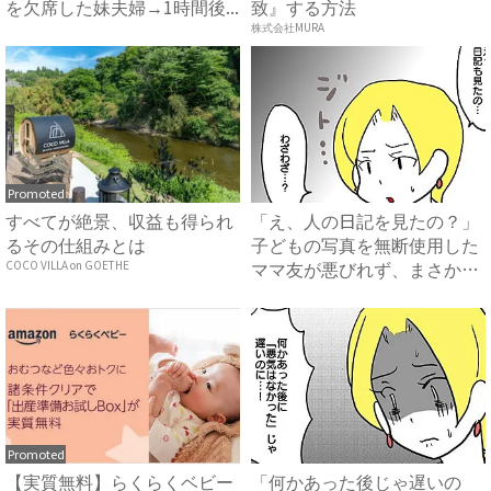
を欠席した妹夫婦→1時間後...
致』する方法
株式会社MURA
Promoted
すべてが絶景、収益も得られ
「え、人の日記を見たの？」
るその仕組みとは
子どもの写真を無断使用した
ママ友が悪びれず、まさか
COCO VILLA on GOETHE
の…...
Promoted
【実質無料】らくらくベビー
「何かあった後じゃ遅いの