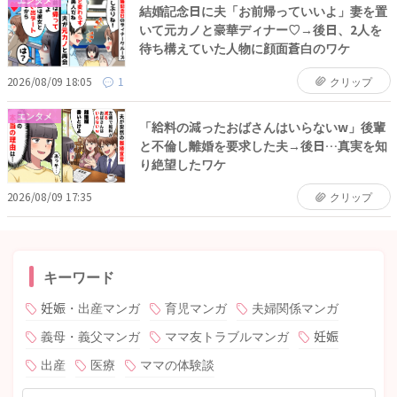
結婚記念日に夫「お前帰っていいよ」妻を置
いて元カノと豪華ディナー♡→後日、2人を
待ち構えていた人物に顔面蒼白のワケ
2026/08/09 18:05
1
クリップ
エンタメ
「給料の減ったおばさんはいらないw」後輩
と不倫し離婚を要求した夫→後日…真実を知
り絶望したワケ
2026/08/09 17:35
クリップ
キーワード
妊娠・出産マンガ
育児マンガ
夫婦関係マンガ
義母・義父マンガ
ママ友トラブルマンガ
妊娠
出産
医療
ママの体験談