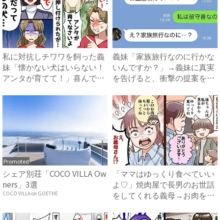
私に対抗しチワワを飼った義
義妹「家族旅行なのに行かな
妹「懐かない犬はいらない！
いんですか？」→義妹に真実
アンタが育てて！」喜んで引
を告げると、衝撃の提案をさ
き...
れ...
Promoted
シェア別荘「COCO VILLA Ow
「ママはゆっくり食べていい
ners」3選
よ♡」焼肉屋で長男のお世話
をしてくれる義母→お肉をお
COCO VILLA on GOETHE
皿...