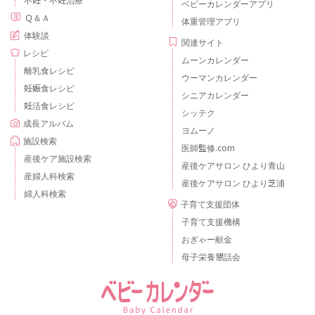
ベビーカレンダーアプリ
Ｑ＆Ａ
体重管理アプリ
体験談
関連サイト
レシピ
ムーンカレンダー
離乳食レシピ
ウーマンカレンダー
妊娠食レシピ
シニアカレンダー
妊活食レシピ
シッテク
成長アルバム
ヨムーノ
施設検索
医師監修.com
産後ケア施設検索
産後ケアサロン ひより青山
産婦人科検索
産後ケアサロン ひより芝浦
婦人科検索
子育て支援団体
子育て支援機構
おぎゃー献金
母子栄養懇話会