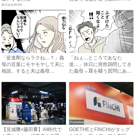
株式会社MURA
サ...
「促進剤ならラクね…？」義
「ねぇ…ところであなた
母の言葉にモヤモヤして夫に
達…」休日に突然訪問してき
相談。すると夫は義母
た義母→耳を疑う質問にあ
に…！？...
然…！ ...
Promoted
Promoted
【見城徹×藤田晋】AI時代で
GOETHEとFINCHIがタッグ