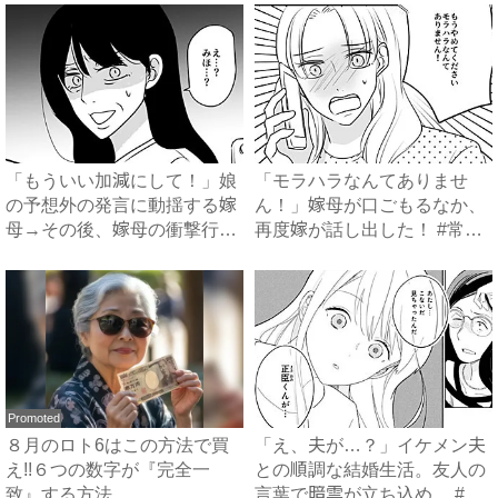
「もういい加減にして！」娘
「モラハラなんてありませ
の予想外の発言に動揺する嫁
ん！」嫁母が口ごもるなか、
母→その後、嫁母の衝撃行動
再度嫁が話し出した！ #常識
で...
知...
Promoted
８月のロト6はこの方法で買
「え、夫が…？」イケメン夫
え!!６つの数字が『完全一
との順調な結婚生活。友人の
致』する方法
言葉で暗雲が立ち込め… #