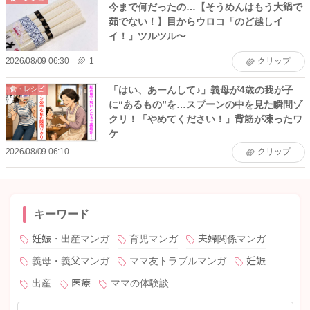
今まで何だったの…【そうめんはもう大鍋で
茹でない！】目からウロコ「のど越しイ
イ！」ツルツル〜
2026/08/09 06:30
1
クリップ
「はい、あーんして♪」義母が4歳の我が子
食・レシピ
に“あるもの”を…スプーンの中を見た瞬間ゾ
クリ！「やめてください！」背筋が凍ったワ
ケ
2026/08/09 06:10
クリップ
キーワード
妊娠・出産マンガ
育児マンガ
夫婦関係マンガ
義母・義父マンガ
ママ友トラブルマンガ
妊娠
出産
医療
ママの体験談