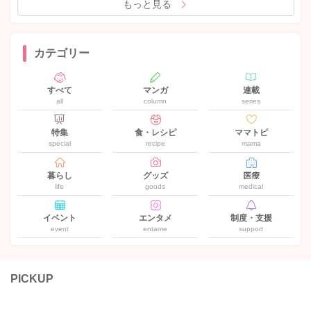
もっと見る
カテゴリー
すべて
マンガ
連載
all
column
series
特集
食・レシピ
ママトピ
special
recipe
mama
暮らし
グッズ
医療
life
goods
medical
イベント
エンタメ
制度・支援
event
entame
support
PICKUP