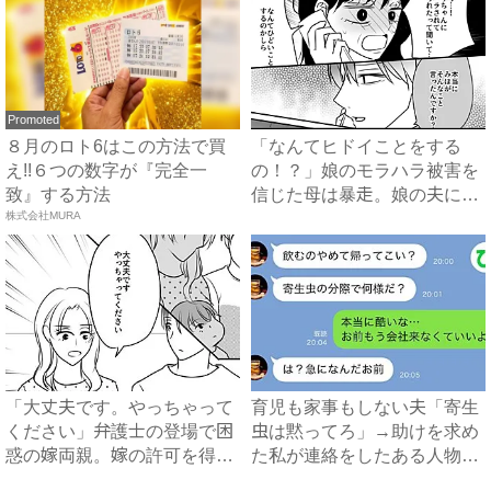
Promoted
８月のロト6はこの方法で買
「なんてヒドイことをする
え!!６つの数字が『完全一
の！？」娘のモラハラ被害を
致』する方法
信じた母は暴走。娘の夫に電
株式会社MURA
話を...
「大丈夫です。やっちゃって
育児も家事もしない夫「寄生
ください」弁護士の登場で困
虫は黙ってろ」→助けを求め
惑の嫁両親。嫁の許可を得た
た私が連絡をしたある人物と
母...
は...