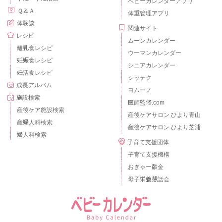
ベビーカレンダーアプリ
Ｑ＆Ａ
体重管理アプリ
体験談
関連サイト
レシピ
ムーンカレンダー
離乳食レシピ
ウーマンカレンダー
妊娠食レシピ
シニアカレンダー
妊活食レシピ
シッテク
成長アルバム
ヨムーノ
施設検索
医師監修.com
産後ケア施設検索
産後ケアサロン ひより青山
産婦人科検索
産後ケアサロン ひより芝浦
婦人科検索
子育て支援団体
子育て支援機構
おぎゃー献金
母子栄養懇話会