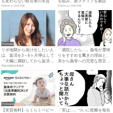
も変わらない経営者の本質
を組み、新メディアを創設
FINCHI on GOETHE
FINCHI on GOETHE
Promoted
リボ地獄から抜け出したい人
「退院したら…」義母が里帰
は、返済を3～6ヶ月停止して
りをすすめる驚きの理由と、
『大幅に減額してから返済
夫から義母への完璧な苦言
す...
渋谷法務総合事務所
#...
Promoted
【実質無料】らくらくベビー
「実は…」ついに妊娠を報告