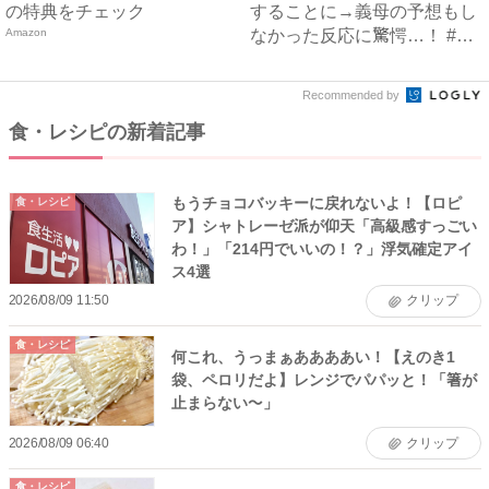
の特典をチェック
することに→義母の予想もし
Amazon
なかった反応に驚愕…！ #
早...
Recommended by
食・レシピの新着記事
もうチョコバッキーに戻れないよ！【ロピ
食・レシピ
ア】シャトレーゼ派が仰天「高級感すっごい
わ！」「214円でいいの！？」浮気確定アイ
ス4選
2026/08/09 11:50
クリップ
食・レシピ
何これ、うっまぁああああい！【えのき1
袋、ペロリだよ】レンジでパパッと！「箸が
止まらない〜」
2026/08/09 06:40
クリップ
食・レシピ