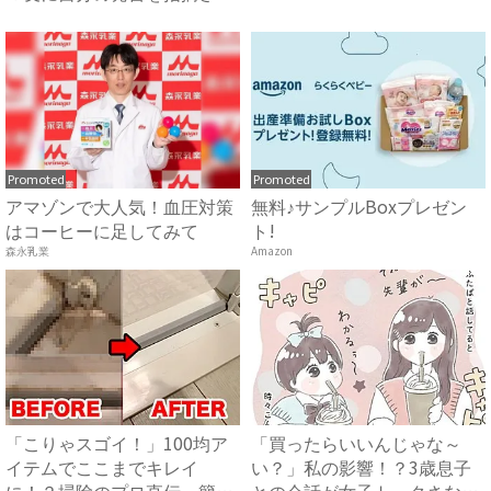
れ…...
Promoted
Promoted
アマゾンで大人気！血圧対策
無料♪サンプルBoxプレゼン
はコーヒーに足してみて
ト!
森永乳業
Amazon
「こりゃスゴイ！」100均ア
「買ったらいいんじゃな～
イテムでここまでキレイ
い？」私の影響！？3歳息子