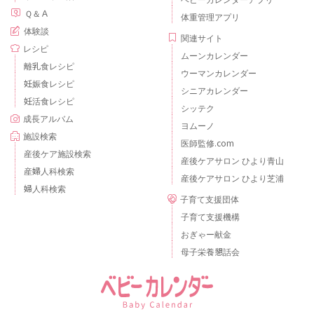
Ｑ＆Ａ
体重管理アプリ
体験談
関連サイト
レシピ
ムーンカレンダー
離乳食レシピ
ウーマンカレンダー
妊娠食レシピ
シニアカレンダー
妊活食レシピ
シッテク
成長アルバム
ヨムーノ
施設検索
医師監修.com
産後ケア施設検索
産後ケアサロン ひより青山
産婦人科検索
産後ケアサロン ひより芝浦
婦人科検索
子育て支援団体
子育て支援機構
おぎゃー献金
母子栄養懇話会